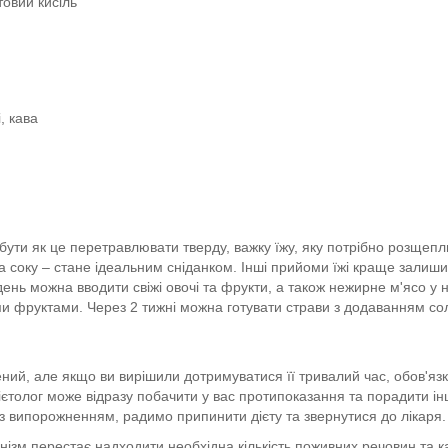
овий кисіль
і, кава
абути як це перетравлювати тверду, важку їжу, яку потрібно розщеп
ка соку – стане ідеальним сніданком. Інші прийоми їжі краще залиши
день можна вводити свіжі овочі та фрукти, а також нежирне м'ясо у 
 фруктами. Через 2 тижні можна готувати страви з додаванням солі 
ений, але якщо ви вирішили дотримуватися її тривалий час, обов'язк
ієтолог може відразу побачити у вас протипоказання та порадити інш
 з випорожненням, радимо припинити дієту та звернутися до лікаря.
ганізм перестає надходити необхідна кількість поживних речовин та к