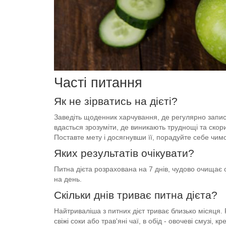
Часті питання
Як не зірватись на дієті?
Заведіть щоденник харчування, де регулярно записуй
вдасться зрозуміти, де виникають труднощі та скор
Поставте мету і досягнувши її, порадуйте себе чи
Яких результатів очікувати?
Питна дієта розрахована на 7 днів, чудово очищає ор
на день.
Скільки днів триває питна дієта?
Найтриваліша з питних дієт триває близько місяця.
свіжі соки або трав'яні чаї, в обід - овочеві смузі