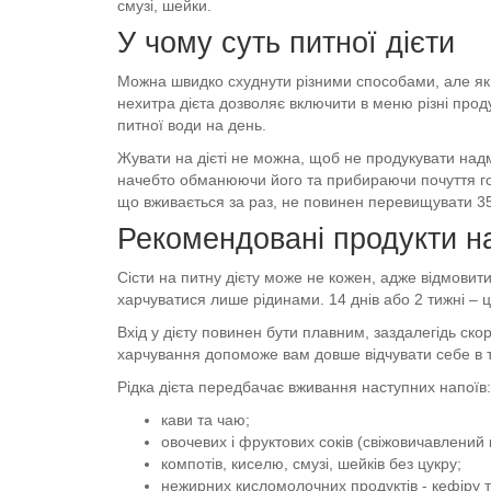
смузі, шейки.
У чому суть питної дієти
Можна швидко схуднути різними способами, але якщо
нехитра дієта дозволяє включити в меню різні проду
питної води на день.
Жувати на дієті не можна, щоб не продукувати над
начебто обманюючи його та прибираючи почуття голо
що вживається за раз, не повинен перевищувати 35
Рекомендовані продукти на 
Сісти на питну дієту може не кожен, адже відмовит
харчуватися лише рідинами. 14 днів або 2 тижні – ц
Вхід у дієту повинен бути плавним, заздалегідь ск
харчування допоможе вам довше відчувати себе в тон
Рідка дієта передбачає вживання наступних напоїв:
кави та чаю;
овочевих і фруктових соків (свіжовичавлений 
компотів, киселю, смузі, шейків без цукру;
нежирних кисломолочних продуктів - кефіру т