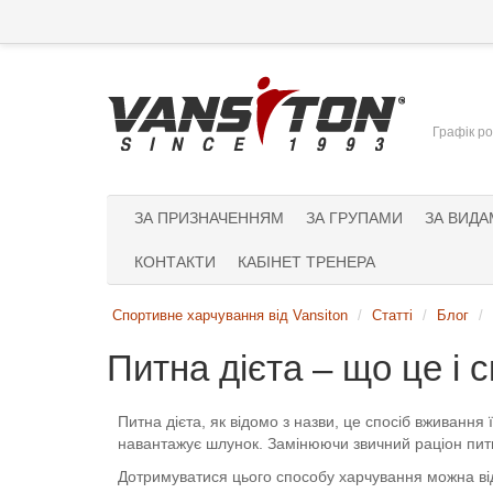
Графік ро
ЗА ПРИЗНАЧЕННЯМ
ЗА ГРУПАМИ
ЗА ВИДА
КОНТАКТИ
КАБІНЕТ ТРЕНЕРА
Спортивне харчування від Vansiton
Статті
Блог
Питна дієта – що це і 
Питна дієта, як відомо з назви, це спосіб вживання
навантажує шлунок. Замінюючи звичний раціон питн
Дотримуватися цього способу харчування можна від о