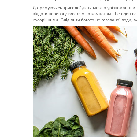
Дотримуючись тривалої дієти можна урізноманітнит
віддати перевагу киселям та компотам. Ще один варі
калорійними. Слід пити багато не газованої води, в