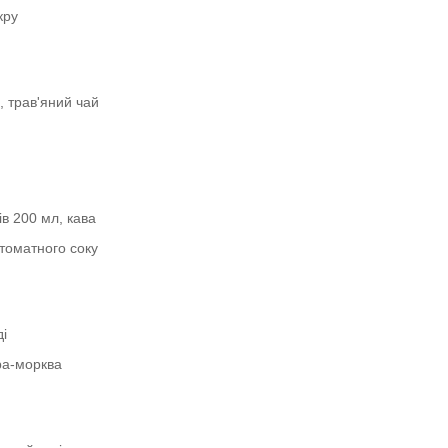
кру
 трав'яний чай
ів 200 мл, кава
томатного соку
ді
ра-морква