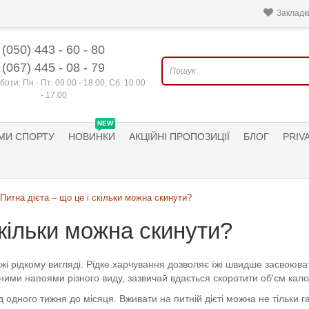
Закладки
(050) 443 - 60 - 80
(067) 445 - 08 - 79
боти: Пн - Пт: 09.00 - 18.00, Сб: 10.00
- 17.00
NEW
МИ СПОРТУ
НОВИНКИ
АКЦІЙНІ ПРОПОЗИЦІЇ
БЛОГ
PRIV
Питна дієта – що це і скільки можна скинути?
скільки можна скинути?
 їжі рідкому вигляді. Рідке харчування дозволяє їжі швидше засвоюв
ими напоями різного виду, зазвичай вдається скоротити об'єм калор
дного тижня до місяця. Вживати на питній дієті можна не тільки гар