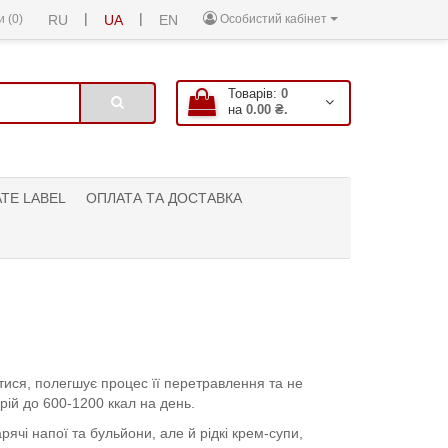
|
|
 (0)
RU
UA
EN
Особистий кабінет
Товарів:
0
на
0.00 ₴.
ATE LABEL
ОПЛАТА ТА ДОСТАВКА
атися, полегшує процес її перетравлення та не
ій до 600-1200 ккал на день.
ячі напої та бульйони, але й рідкі крем-супи,