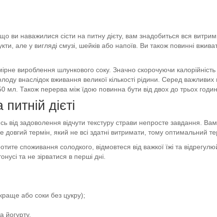
 ви наважилися сісти на питну дієту, вам знадобиться вся витримк
кти, але у вигляді смузі, шейків або напоїв. Ви також повинні вжив
мірне вироблення шлункового соку. Значно скорочуючи калорійність
ду внаслідок вживання великої кількості рідини. Серед важливих в
0 мл. Також перерва між їдою повинна бути від двох до трьох годин
питній дієті
ись від задоволення відчути текстуру страви непросте завдання. Вам
е довгий термін, який не всі здатні витримати, тому оптимальний те
оротите споживання солодкого, відмовтеся від важкої їжі та відрег
усі та не зірватися в перші дні.
краще або соки без цукру);
а йогурту.