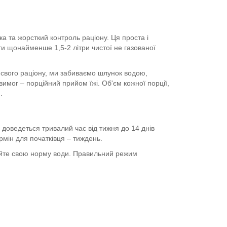
а та жорсткий контроль раціону. Ця проста і
ати щонайменше 1,5-2 літри чистої не газованої
 свого раціону, ми забиваємо шлунок водою,
имог – порційний прийом їжі. Об'єм кожної порції,
.
 доведеться тривалий час від тижня до 14 днів
рмін для початківця – тиждень.
улюйте свою норму води. Правильний режим