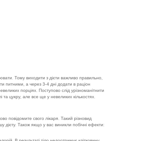
лювати. Тому виходити з дієти важливо правильно,
ти питними, а через 3-4 дні додати в раціон
невеликих порціях. Поступово слід урізноманітнити
та цукру, але все ще у невеликих кількостях.
ово повідомите свого лікаря. Такий різновид
у дієту. Також якщо у вас виникли побічні ефекти:
алорій. В результаті тіло недоотримує клітковину,