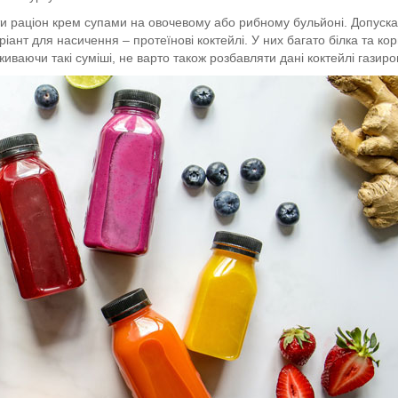
и раціон крем супами на овочевому або рибному бульйоні. Допуска
ант для насичення – протеїнові коктейлі. У них багато білка та ко
живаючи такі суміші, не варто також розбавляти дані коктейлі газир