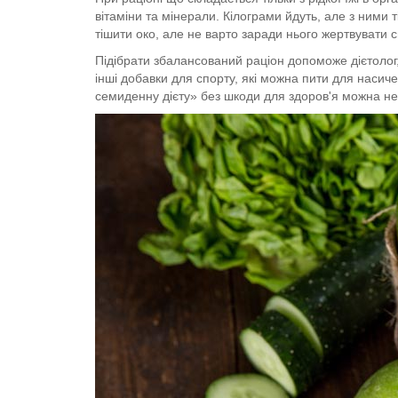
вітаміни та мінерали. Кілограми йдуть, але з ними 
тішити око, але не варто заради нього жертвувати с
Підібрати збалансований раціон допоможе дієтолог, 
інші добавки для спорту, які можна пити для насич
семиденну дієту» без шкоди для здоров'я можна не ч