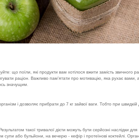
те: що поїли, які продукти вам хотілося вжити замість звичного рац
игувати раціон. Важливо пам'ятати про мотивацію, яка рухає вами, 
мось значущим.
ганізм і дозволяє прибрати до 7 кг зайвої ваги. Тобто при швидкій д
 Результатом такої тривалої дієти можуть бути серйозні наслідки дл
, крем супи або бульйони, на вечерю - кефір і протеїнові коктейлі. О