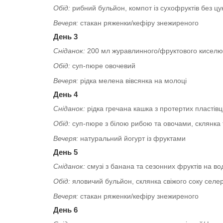
Обід:
рибний бульйон, компот із сухофруктів без цу
Вечеря:
стакан ряженки/кефіру знежиреного
День 3
Сніданок:
200 мл журавлинного/фруктового киселю,
Обід:
суп-пюре овочевий
Вечеря:
рідка мелена вівсянка на молоці
День 4
Сніданок:
рідка гречана кашка з протертих пластівц
Обід:
суп-пюре з білою рибою та овочами, склянка 
Вечеря:
натуральний йогурт із фруктами
День 5
Сніданок:
смузі з банана та сезонних фруктів на во
Обід:
яловичий бульйон, склянка свіжого соку селе
Вечеря:
стакан ряженки/кефіру знежиреного
День 6