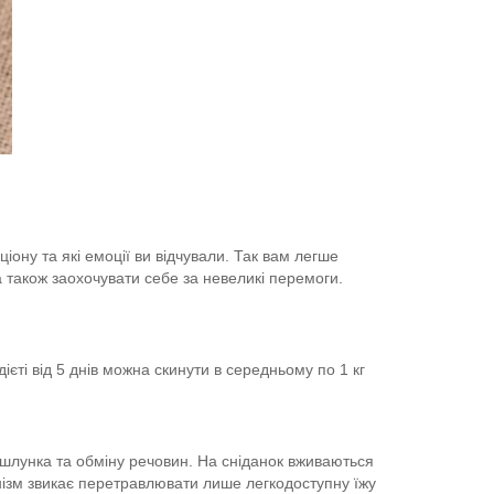
іону та які емоції ви відчували. Так вам легше
а також заохочувати себе за невеликі перемоги.
ієті від 5 днів можна скинути в середньому по 1 кг
я шлунка та обміну речовин. На сніданок вживаються
рганізм звикає перетравлювати лише легкодоступну їжу