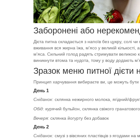
Заборонені або нерекомен
Дієта питна складається з напоїв без цукру, солі ч
вживання вся жирна їжа, м'ясо у великій кількості, 
м'яса. Сильний голод радять стримувати великою кіл
виникнути втома та нудота, тому у воду додають м'
Зразок меню питної дієти 
Принцип харчування вибираєте ви, це можуть бути як
День 1
Сніданок
: склянка нежирного молока, ягідний/фрук
Обід:
курячий бульйон, склянка свіжого гранатового
Вечеря:
склянка йогурту без добавок
День 2
Сніданок:
смузі з вівсяних пластівців з ягодами на м