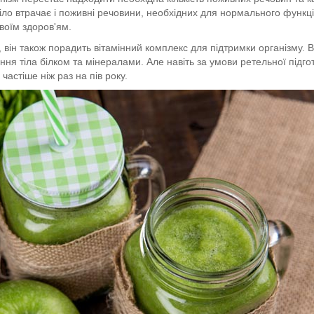
тіло втрачає і поживні речовини, необхідних для нормального функц
воїм здоров'ям.
він також порадить вітамінний комплекс для підтримки організму. В
ення тіла білком та мінералами. Але навіть за умови ретельної підг
астіше ніж раз на пів року.