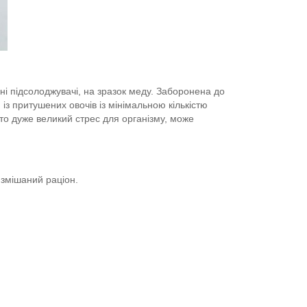
ьні підсолоджувачі, на зразок меду. Заборонена до
и із притушених овочів із мінімальною кількістю
сто дуже великий стрес для організму, може
 змішаний раціон.