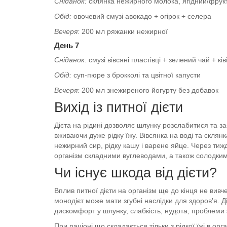
Сніданок:
склянка нежирного молока, ягідний/фрукт
Обід:
овочевий смузі авокадо + огірок + селера
Вечеря:
200 мл ряжанки нежирної
День 7
Сніданок:
смузі вівсяні пластівці + зелений чай + ків
Обід:
суп-пюре з брокколі та цвітної капусти
Вечеря:
200 мл знежиреного йогурту без добавок
Вихід із питної дієти
Дієта на рідині дозволяє шлунку розслабитися та з
вживаючи дуже рідку їжу. Вівсянка на воді та склян
нежирний сир, рідку кашу і варене яйце. Через тиж
організм складними вуглеводами, а також солодкими
Чи існує шкода від дієти?
Вплив питної дієти на організм ще до кінця не вивч
монодієт може мати згубні наслідки для здоров'я. Д
дискомфорт у шлунку, слабкість, нудота, проблеми
При раціоні що складається тільки з рідкої їжі в ор