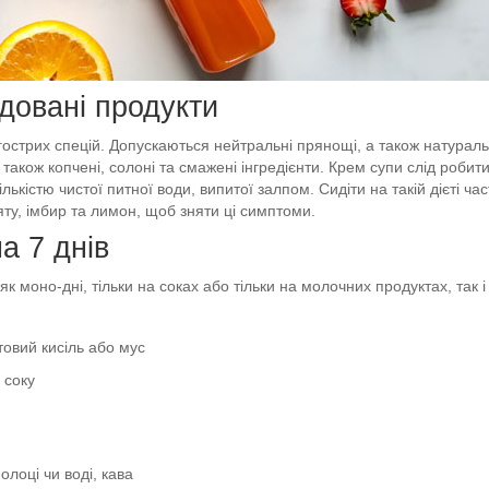
довані продукти
и гострих спецій. Допускаються нейтральні прянощі, а також натурал
а також копчені, солоні та смажені інгредієнти. Крем супи слід робит
ькістю чистої питної води, випитої залпом. Сидіти на такій дієті ча
яту, імбир та лимон, щоб зняти ці симптоми.
на 7 днів
 моно-дні, тільки на соках або тільки на молочних продуктах, так і
товий кисіль або мус
 соку
олоці чи воді, кава