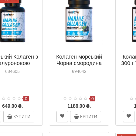
ький Колаген з
Колаген морський
Кола
іалуроновою
Чорна смородина
300 г
лотою капсули
300 г ТМ Ванситон /
684605
694042
 ТМ Вансітон /
Vansiton
Vansiton
0
0
649.00 ₴.
1186.00 ₴.
КУПИТИ
КУПИТИ