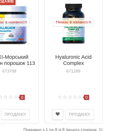
РОДАЖІВ
є в наявності
Немає в наявності
I-Морський
Hyaluronic Acid
н порошок 113
Complex
Кантрі Лайф /
(Гіалуронова
673708
671289
untry Life
кислота) 90 капсул
ТМ Кантрі Лайф /
Country Life
0
0
ПРОДАНО!
ПРОДАНО!
Показано з 1 по 8 із 8 (всього сторінок: 1)