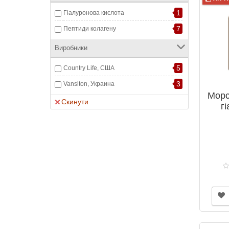
1
Гіалуронова кислота
7
Пептиди колагену
Виробники
5
Country Life, США
3
Vansiton, Украина
Морс
Скинути
г
кис
№120