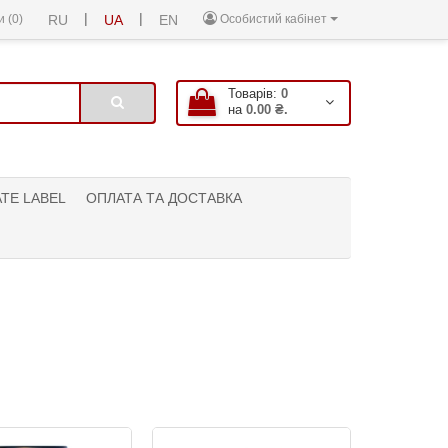
|
|
 (0)
RU
UA
EN
Особистий кабінет
Товарів:
0
на
0.00 ₴.
ATE LABEL
ОПЛАТА ТА ДОСТАВКА