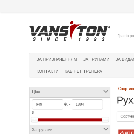
Графік ро
ЗА ПРИЗНАЧЕННЯМ
ЗА ГРУПАМИ
ЗА ВИДА
КОНТАКТИ
КАБІНЕТ ТРЕНЕРА
Спортивн
Ціна
Рух
₴. -
₴.
Сортув
За групами
ХІТ 