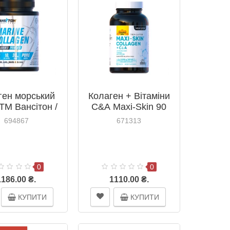
ген морський
Колаген + Вітаміни
 ТМ Вансітон /
С&А Maxi-Skin 90
Vansiton
таблеток ТМ Кантрі
694867
671313
Лайф / Country Life
0
0
1186.00 ₴.
1110.00 ₴.
КУПИТИ
КУПИТИ