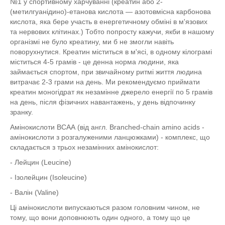
№1 у спортивному харчуванні (креатин або 2-
(метилгуанідино)-етанова кислота — азотовмісна карбонова
кислота, яка бере участь в енергетичному обміні в м'язових
та нервових клітинах.) Тобто попросту кажучи, якби в нашому
організмі не було креатину, ми б не змогли навіть
поворухнутися. Креатин міститься в м'ясі, в одному кілограмі
міститься 4-5 грамів - це денна норма людини, яка
займається спортом, при звичайному ритмі життя людина
витрачає 2-3 грами на день. Ми рекомендуємо приймати
креатин моногідрат як незамінне джерело енергії по 5 грамів
на день, після фізичних навантажень, у день відпочинку
зранку.
Амінокислоти ВСАА (від англ. Branched-chain amino acids -
амінокислоти з розгалуженими ланцюжками) - комплекс, що
складається з трьох незамінних амінокислот:
- Лейцин (Leucine)
- Ізолейцин (Isoleucine)
- Валін (Valine)
Ці амінокислоти випускаються разом головним чином, не
тому, що вони доповнюють один одного, а тому що це