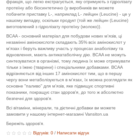
фракція, що легко екстрагується, яку отримують з гідролізату
протеїну або біосинтетично (у виробників ви можете
побачити приставку L-, наприклад L- лейцин (Leucine) - це у
нашому випадку, оскільки продукт (той же лейцин (Leucine)
виготовлений з гідролізату протеїну (молоко)).
BCAA - основний матеріал для побудови нових м'язів, ці
незамінні амінокислоти складають 35% всіх амінокислот у
м'язах і беруть важливу участь у процесах анаболізму та
відновлення, мають антикатаболічну дію. BCAA не можуть
синтезуватися в організмі, тому людина їх може отримувати
тільки з їжею (тварини) і спеціальними добавками. BCAA
відрізняються від інших 17 амінокислот тим, що в першу
чергу вони метаболізуються в м'язах, їх можна розглядати як
основне "паливо" для м'язів, яке підвищує спортивні
показники, покращує стан здоров'я, до того ж абсолютно
безпечні для здоров'я.
Всі вітаміни, мінерали, та дієтичні добавки ви можете
замовити у нашому інтернет-магазині Vansiton.ua
Бережіть здоров'я.
Відгуків: 0
/
Написати відгук