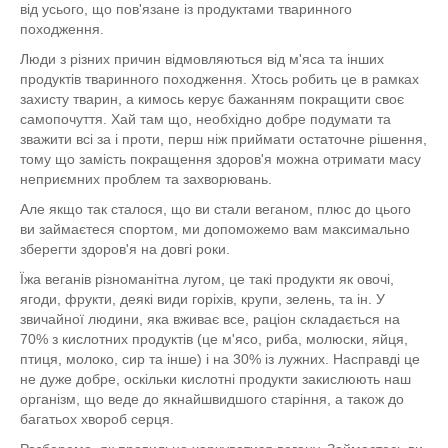
від усього, що пов'язане із продуктами тваринного
походження.
Люди з різних причин відмовляються від м'яса та інших
продуктів тваринного походження. Хтось робить це в рамках
захисту тварин, а кимось керує бажанням покращити своє
самопочуття. Хай там що, необхідно добре подумати та
зважити всі за і проти, перш ніж приймати остаточне рішення,
тому що замість покращення здоров'я можна отримати масу
неприємних проблем та захворювань.
Але якщо так сталося, що ви стали веганом, плюс до цього
ви займаєтеся спортом, ми допоможемо вам максимально
зберегти здоров'я на довгі роки.
Їжа веганів різноманітна лугом, це такі продукти як овочі,
ягоди, фрукти, деякі види горіхів, крупи, зелень, та ін. У
звичайної людини, яка вживає все, раціон складається на
70% з кислотних продуктів (це м'ясо, риба, молюски, яйця,
птиця, молоко, сир та інше) і на 30% із лужних. Насправді це
не дуже добре, оскільки кислотні продукти закислюють наш
організм, що веде до якнайшвидшого старіння, а також до
багатьох хвороб серця.