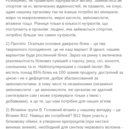
Розберемо, як правильно харчуватися вегану. Займаєтесь ви
спортом чи ні, величезних відмінностей, як правило, не існує,
адже нашому організму так чи інакше потрібні всі мінерали,
мікро та макроелементи, жирні кислоти, амінокислоти,
вітаміни тощо. Різниця тільки в кількості нутрієнтів, що
поступають в організм: людині, яка займається спортом,
потрібно більше тих самих нутрієнтів.
1) Протеїн. Оскільки основне джерело білка – це їжа
тваринного походження, це не наш варіант. В ідеалі, нашим
варіантом буде рослинний білок. Зараз на ринку є величезна
різноманітність білкових сумішей з гороху, рису, сої, коноплі,
соняшника та ін. Найпопулярнішим є соєвий ізолят. Він
містить понад 85% білка на 100 грамів продукту, доступний за
ціною і не є дефіцитом, добре збалансований за
амінокислотами, в тому числі та незамінними (незамінні
амінокислоти - це амінокислоти, які організм не здатний
синтезувати сам і може отримувати тільки з їжею і
добавками), а це те, що нам потрібне для наших м'язів.
2) Вітаміни групи B. Головний вітамін у нашому випадку – це
Вітамін B12. Навіщо він потрібний? B12 бере участь у
білковому обміні, в утворенні еритроцитів (при нестачі
виникає анемія), необхідний для синтезу нервового волокна -