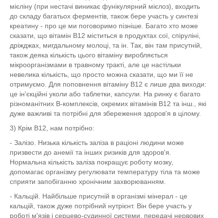
мієліну (при нестачі виникає фунікулярний мієлоз), входить
до складу багатьох ферментів, також бере участь у синтезі
креатину - про це ми поговоримо пізніше. Багато хто може
сказати, що вітамін B12 міститься в продуктах сої, спіруліні,
дріжджах, мигдальному молоці, та ін. Так, він там присутній,
також деяка кількість цього вітаміну виробляється
мікроорганізмами в травному тракті, але це настільки
невелика кількість, що просто можна сказати, що ми її не
отримуємо. Для поповнення вітаміну B12 є лише два виходи:
це ін'єкційні уколи або таблетки, капсули. На ринку є багато
різноманітних B-комплексів, окремих вітамінів B12 та інш., які
дуже важливі та потрібні для збереження здоров'я в цілому.
3) Крім B12, нам потрібно:
- Залізо. Низька кількість заліза в раціоні людини може
призвести до анемії та інших ризиків для здоров'я.
Нормальна кількість заліза покращує роботу мозку,
допомагає організму регулювати температуру тіла та може
сприяти запобіганню хронічним захворюванням.
- Кальцій. Найбільше присутній в організмі мінерал - це
кальцій, також дуже потрібний нутрієнт. Він бере участь у
роботі м'язів і серцево-судинної системи, передачі нервових