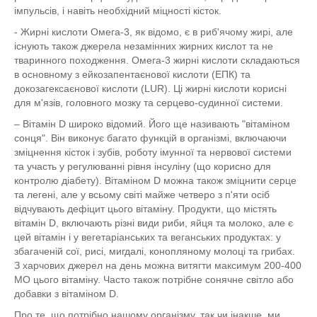
імпульсів, і навіть необхідний міцності кісток.
- Жирні кислоти Омега-3, як відомо, є в риб'ячому жирі, але
існують також джерела незамінних жирних кислот та не
тваринного походження. Омега-3 жирні кислоти складаються
в основному з ейкозапентаєнової кислоти (ЕПК) та
докозагексаєнової кислоти (LUR). Ці жирні кислоти корисні
для м'язів, головного мозку та серцево-судинної системи.
– Вітамін D широко відомий. Його ще називають "вітаміном
сонця". Він виконує багато функцій в організмі, включаючи
зміцнення кісток і зубів, роботу імунної та нервової системи
та участь у регулюванні рівня інсуліну (що корисно для
контролю діабету). Вітаміном D можна також зміцнити серце
та легені, але у всьому світі майже четверо з п'яти осіб
відчувають дефіцит цього вітаміну. Продукти, що містять
вітамін D, включають різні види риби, яйця та молоко, але є
цей вітамін і у вегетаріанських та веганських продуктах: у
збагаченій сої, рисі, мигдалі, конопляному молоці та грибах.
З харчових джерел на день можна витягти максимум 200-400
МО цього вітаміну. Часто також потрібне сонячне світло або
добавки з вітаміном D.
Про те, що потрібно нашому організму, так чи інакше, ми