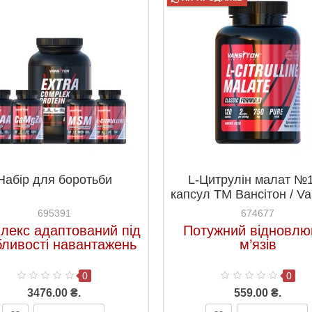
Набір для боротьби
L-Цитрулін малат №
капсул ТМ Вансітон / Va
695391
674677
лекс адаптований під
Потужний відновлю
бливості навантажень
м’язів
0
0
3476.00 ₴.
559.00 ₴.