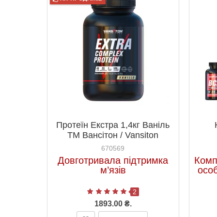
Протеїн Екстра 1,4кг Ваніль
ТМ Вансітон / Vansiton
670569
Довготривала підтримка
Комп
м’язів
осо
2
1893.00 ₴.