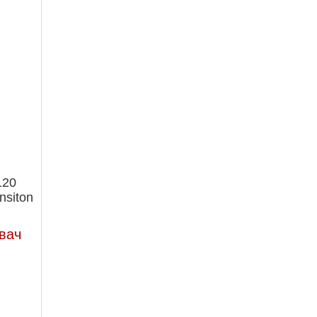
120
nsiton
вач