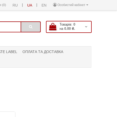
|
|
 (0)
RU
UA
EN
Особистий кабінет
Товарів:
0
на
0.00 ₴.
ATE LABEL
ОПЛАТА ТА ДОСТАВКА