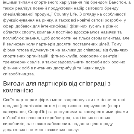
іншими типами спортивного харчування під брендом Вансітон, а
також реалізує повний продуктовий набір світового бренду
спеціалізованої продукції Country Life. З огляду на особливості
функціонування на ринку, а також всі новітні світові розробки у
сфері добавок для інтенсифікації фізичних зусиль в різних
областях спорту, компанія постійно вдосконалює навички та
поглиблює знання, щоб допомогти не тільки своїм клієнтам, але
й великому колу партнерів досягти поставлених цілей. Тому
фірма готова відгукнутися на заклики до співпраці від будь-яких
спортивних організацій, фітнес-клубів, оздоровчих центрів і
тренажерних залів, а також задовольнити потреби всіх охочих
фізичних осіб в питаннях дистрибуції та інших видів
співробітництва.
Вигоди для партнерів від співпраці з
компанією
Своїм партнерам фірма може запропонувати не тільки оптові
продажі (реалізацію оптом) спортивного харчування (спорт
харчування, СпортПіт) за доступними та конкурентними цінами
в Україні як власного виробництва, так і інших світових
виробників, але також забезпечить надання цілого ряду
додаткових і не менш важливих послуг :