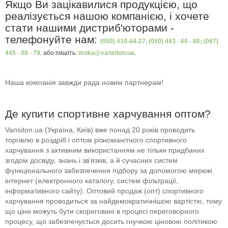
Якщо Ви зацікавилися продукцією, що
реалізується нашою компанією, і хочете
стати нашими дистриб'юторами -
телефонуйте нам:
(050) 410-44-27, (050) 443 - 60 - 80; (067)
445 - 08 - 79
;
або пишіть:
moka@vansiton.ua.
Наша компанія завжди рада новим партнерам!
Де купити спортивне харчування оптом?
Vansiton.ua (Україна, Київ) вже понад 20 років проводить
торгівлю в роздріб і оптом різноманітного спортивного
харчування з активним використанням не тільки придбаних
згодом досвіду, знань і зв'язків, а й сучасних систем
функціонального забезпечення підбору за допомогою мережі
інтернет (електронного каталогу, систем фільтрації,
інформативного сайту). Оптовий продаж (опт) спортивного
харчування проводиться за найдемократичнішою вартістю, тому
що ціни можуть бути скориговані в процесі переговорного
процесу, що забезпечується досить гнучкою ціновою політикою