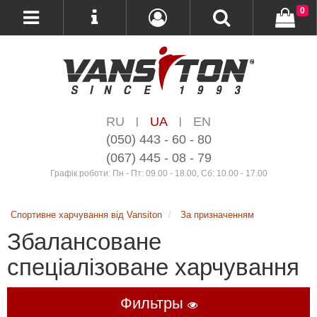
0
RU
UA
EN
|
|
(050) 443 - 60 - 80
(067) 445 - 08 - 79
Графік роботи: Пн - Пт: 09.00 - 18.00, Сб: 10.00 - 17.00
Спортивне харчування від Vansiton
За призначенням
Збалансоване
спеціалізоване харчування
Фильтры