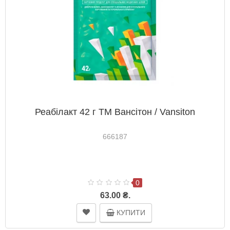
Реабілакт 42 г ТМ Вансітон / Vansiton
666187
0
63.00 ₴.
КУПИТИ