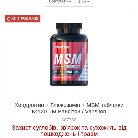
Сортувати
15
ХІТ ПРОДАЖІВ
Хондроїтин + Глюкозамін + MSM таблетки
№120 ТМ Вансітон / Vansiton
687756
Захист суглобів, зв'язок та сухожиль від
пошкоджень і травм