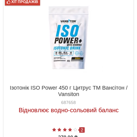
ХІТ ПРОДАЖІВ
Ізотонік ISO Power 450 г Цитрус ТМ Вансітон /
Vansiton
687658
Відновлює водно-сольовий баланс
2