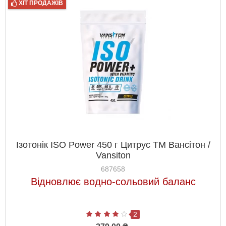
ХІТ ПРОДАЖІВ
Ізотонік ISO Power 450 г Цитрус ТМ Вансітон /
Vansiton
687658
Відновлює водно-сольовий баланс
2