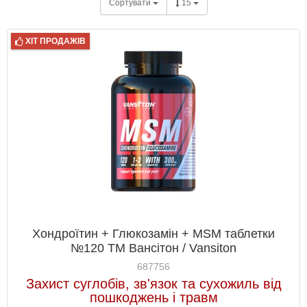
Сортувати
15
ХІТ ПРОДАЖІВ
Хондроїтин + Глюкозамін + MSM таблетки
№120 ТМ Вансітон / Vansiton
687756
Захист суглобів, зв'язок та сухожиль від
пошкоджень і травм