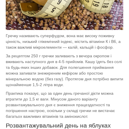
Гречку називають суперфудом, вона має високу поживну
цінність, низький глікемічний індекс, містить вітаміни К і В6, а
також важливі мікроелементи — калій, кальцій і фосфор.
За рецептом 250 г гречки заливають з вечора окропом і
вживають наступного дня в 4-5 прийомів. Кашу їдять без солі
та будь-яких інших добавок. Для полегшення приймання
можна запивати знежиреним кефіром або простою
мінеральною водою (без газу). Протягом дня потрібно випити
щонайменше 1,5-2 літра води.
Практика показує, що за один день гречаної дієти можна
втратити до 1,5 кг ваги. Мінусом даного варіанту
розвантажувального дня є зниження працездатності та
погіршення настрою, оскільки у складі гречки не вистачає
багатьох важливих вітамінів та амінокислот.
Розвантажувальний день на яблуках