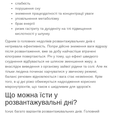
слабкість
порушення сну
зниження працездатності та концентрації уваги
уповільнення метаболізму
брак енергії
ризик гастриту та дуоденіту на тлі підвищення
кислотності у шлунку.
Одним із головних недоліків розвантажувальних днів є
нетривала ефективність. Попри дійсне зниження ваги відразу
після розвантаження, вже за добу найчастіше втрачені
кілограми повертаються. Річ у тому, що ефект швидкого
схуднення відбувається не шляхом зменшення жиру, а
внаслідок виведення з організму зайвої рідини та солі. Але як
тільки людина починає харчуватися у звичному режимі,
баланс речовин відновлюється і вага стає незмінною. Крім
того, в ці дні різко обмежується надходження корисних
мікронутрієнтів, що також є шкідливим для здоров'я.
Що можна їсти у
розвантажувальні дні?
Існує багато варіантів розвантажувальних днів. Головний