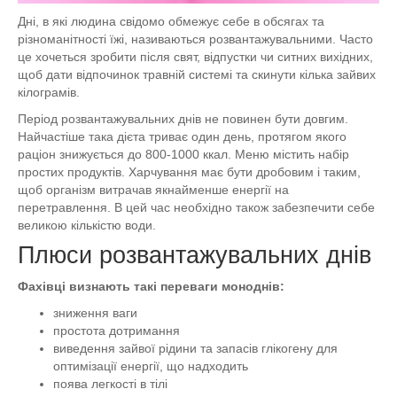
Дні, в які людина свідомо обмежує себе в обсягах та
різноманітності їжі, називаються розвантажувальними. Часто
це хочеться зробити після свят, відпустки чи ситних вихідних,
щоб дати відпочинок травній системі та скинути кілька зайвих
кілограмів.
Період розвантажувальних днів не повинен бути довгим.
Найчастіше така дієта триває один день, протягом якого
раціон знижується до 800-1000 ккал. Меню містить набір
простих продуктів. Харчування має бути дробовим і таким,
щоб організм витрачав якнайменше енергії на
перетравлення. В цей час необхідно також забезпечити себе
великою кількістю води.
Плюси розвантажувальних днів
Фахівці визнають такі переваги моноднів:
зниження ваги
простота дотримання
виведення зайвої рідини та запасів глікогену для
оптимізації енергії, що надходить
поява легкості в тілі