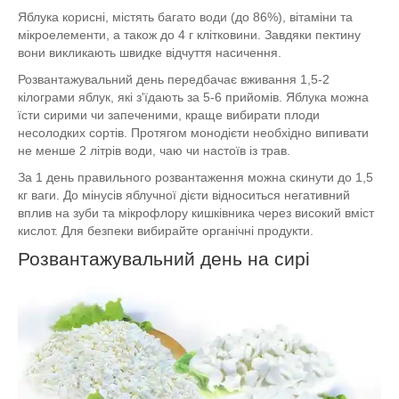
Яблука корисні, містять багато води (до 86%), вітаміни та
мікроелементи, а також до 4 г клітковини. Завдяки пектину
вони викликають швидке відчуття насичення.
Розвантажувальний день передбачає вживання 1,5-2
кілограми яблук, які з'їдають за 5-6 прийомів. Яблука можна
їсти сирими чи запеченими, краще вибирати плоди
несолодких сортів. Протягом монодієти необхідно випивати
не менше 2 літрів води, чаю чи настоїв із трав.
За 1 день правильного розвантаження можна скинути до 1,5
кг ваги. До мінусів яблучної дієти відноситься негативний
вплив на зуби та мікрофлору кишківника через високий вміст
кислот. Для безпеки вибирайте органічні продукти.
Розвантажувальний день на сирі