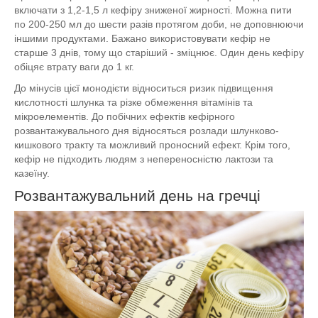
включати з 1,2-1,5 л кефіру зниженої жирності. Можна пити
по 200-250 мл до шести разів протягом доби, не доповнюючи
іншими продуктами. Бажано використовувати кефір не
старше 3 днів, тому що старіший - зміцнює. Один день кефіру
обіцяє втрату ваги до 1 кг.
До мінусів цієї монодієти відноситься ризик підвищення
кислотності шлунка та різке обмеження вітамінів та
мікроелементів. До побічних ефектів кефірного
розвантажувального дня відносяться розлади шлунково-
кишкового тракту та можливий проносний ефект. Крім того,
кефір не підходить людям з непереносністю лактози та
казеїну.
Розвантажувальний день на гречці