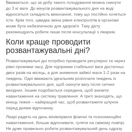
Вважається, що за добу такого голодування можна скинути
до 3 кг ваги. До мінусів розвантажувального дня на воді
відноситься складність виконання, тому що постійно хочеться
їсти. Крім того, швидка зміна рівня електролітів в організмі
може бути небезпечною для здоров'я. Таку дієту
рекомендують робити лише після консультації з лікарем.
Коли краще проводити
розвантажувальні дні?
Розвантажувальні дні потрібно проводити регулярно та через
рівні проміжки часу. Для підтримки стабільної ваги достатньо
двох разів на місяць, а для зниження зайвої маси 1-2 рази на
тиждень. Одні вважають ідеальним розпочати тиждень із
розвантажувального дня, щоб скинути вагу після ситних
вихідних. Іншим подобається середина, щоб знизити
навантаження на систему травлення. А треті знаходять, що
кінець тижня – найкращий час, щоб розвантажити шлунок
перед днями відпочинку.
Лікарі радять на день мінімізувати фізичні та психоемоційні
навантаження, більше відпочивати, гуляти на свіжому повітрі.
Не дуже правильно робити розвантажувальний день одразу