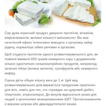
Сир дуже корисний продукт, джерело протеїнів, вітамінів,
мікроелементів, великої кількості амінокислот. Він має
сечогінний ефект, інтенсивно виводить з організму зайву
рідину, нормалізує обмін речовин в організмі.
Щоб схуднути протягом одного розвантажувального дня, ви
повинні вживати 600 грамів нежирного сиру з додаванням
кількох однотипних низькокалорійних продуктів, наприклад
зелених яблук (можна запекти), сухофруктів або нежирного
кефіру.
Сирна дієта обіцяє втрату ваги до 1 кг. Цей вид
розвантажувальних днів вважається придатним практично
для всіх, навіть для тих, хто страждає на цукровий діабет,
гіпертонію, атеросклероз. До мінусів відноситься ризик для
людей з хронічними захворюваннями ШКТ. Протипоказанням
є виразка шлунка або дванадцятипалої кишки.