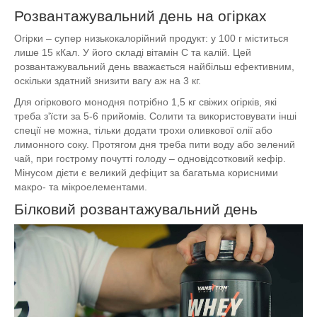
Розвантажувальний день на огірках
Огірки – супер низькокалорійний продукт: у 100 г міститься
лише 15 кКал. У його складі вітамін С та калій. Цей
розвантажувальний день вважається найбільш ефективним,
оскільки здатний знизити вагу аж на 3 кг.
Для огіркового монодня потрібно 1,5 кг свіжих огірків, які
треба з'їсти за 5-6 прийомів. Солити та використовувати інші
спеції не можна, тільки додати трохи оливкової олії або
лимонного соку. Протягом дня треба пити воду або зелений
чай, при гострому почутті голоду – одновідсотковий кефір.
Мінусом дієти є великий дефіцит за багатьма корисними
макро- та мікроелементами.
Білковий розвантажувальний день