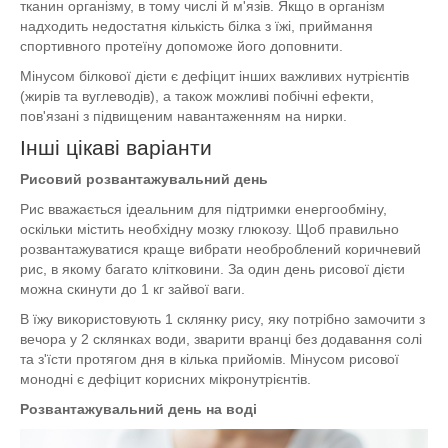
тканин організму, в тому числі й м'язів. Якщо в організм
надходить недостатня кількість білка з їжі, приймання
спортивного протеїну допоможе його доповнити.
Мінусом білкової дієти є дефіцит інших важливих нутрієнтів
(жирів та вуглеводів), а також можливі побічні ефекти,
пов'язані з підвищеним навантаженням на нирки.
Інші цікаві варіанти
Рисовий розвантажувальний день
Рис вважається ідеальним для підтримки енергообміну,
оскільки містить необхідну мозку глюкозу. Щоб правильно
розвантажуватися краще вибрати необроблений коричневий
рис, в якому багато клітковини. За один день рисової дієти
можна скинути до 1 кг зайвої ваги.
В їжу використовують 1 склянку рису, яку потрібно замочити з
вечора у 2 склянках води, зварити вранці без додавання солі
та з'їсти протягом дня в кілька прийомів. Мінусом рисової
монодні є дефіцит корисних мікронутрієнтів.
Розвантажувальний день на воді