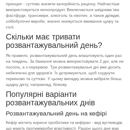
принцип - суттєво знизити калорійність раціону. Найчастіше
використовується монопродукт. Виключається шкідлива їжа:
фастфуди, трансжири, алкоголь та нікотин, а також дріжджі,
хлібобулочні вироби, значно знижується вживання цукру та
солі.
Скільки має тривати
розвантажувальний день?
Як правило, розвантажувальний день влаштовують один раз
на тиждень. За бажання можна використовувати 2 дні, але не
поспіль, а з перервою. Три розвантажувальні дні вже досить
небезпечні для здоров'я. Їх дотримуються, щоб схуднути
терміново та суттєво. У цьому випадку можна вибрати більш
щадну дієту, наприклад, білкову.
Популярні варіанти
розвантажувальних днів
Розвантажувальний день на кефірі
Кефір містить корисні пробіотики та кефіран - вид вуглеводів,
що мають протимікробні властивості. Раціон цього дня має