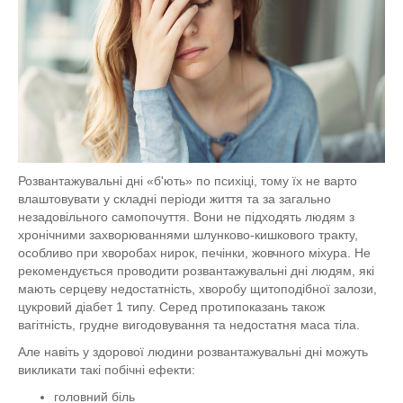
Розвантажувальні дні «б'ють» по психіці, тому їх не варто
влаштовувати у складні періоди життя та за загально
незадовільного самопочуття. Вони не підходять людям з
хронічними захворюваннями шлунково-кишкового тракту,
особливо при хворобах нирок, печінки, жовчного міхура. Не
рекомендується проводити розвантажувальні дні людям, які
мають серцеву недостатність, хворобу щитоподібної залози,
цукровий діабет 1 типу. Серед протипоказань також
вагітність, грудне вигодовування та недостатня маса тіла.
Але навіть у здорової людини розвантажувальні дні можуть
викликати такі побічні ефекти:
головний біль