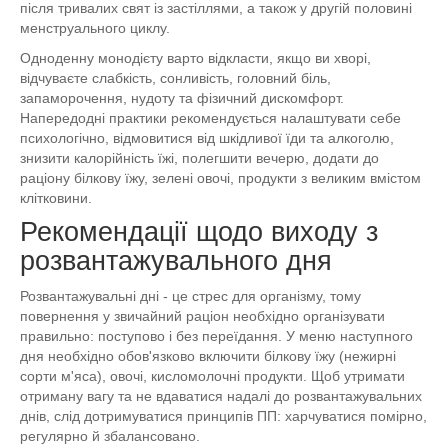
після тривалих свят із застіллями, а також у другій половині
менструального циклу.
Одноденну монодієту варто відкласти, якщо ви хворі,
відчуваєте слабкість, сонливість, головний біль,
запаморочення, нудоту та фізичний дискомфорт.
Напередодні практики рекомендується налаштувати себе
психологічно, відмовитися від шкідливої їди та алкоголю,
знизити калорійність їжі, полегшити вечерю, додати до
раціону білкову їжу, зелені овочі, продукти з великим вмістом
клітковини.
Рекомендації щодо виходу з
розвантажувального дня
Розвантажувальні дні - це стрес для організму, тому
повернення у звичайний раціон необхідно організувати
правильно: поступово і без переїдання. У меню наступного
дня необхідно обов'язково включити білкову їжу (нежирні
сорти м'яса), овочі, кисломолочні продукти. Щоб утримати
отриману вагу та не вдаватися надалі до розвантажувальних
днів, слід дотримуватися принципів ПП: харчуватися помірно,
регулярно й збалансовано.