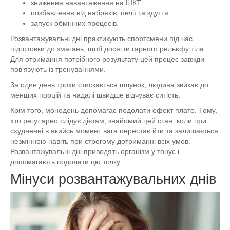
зниження навантаження на ШКТ
позбавлення від набряків, печії та здуття
запуск обмінних процесів.
Розвантажувальні дні практикують спортсмени під час
підготовки до змагань, щоб досягти гарного рельєфу тіла.
Для отримання потрібного результату цей процес завжди
пов'язують із тренуваннями.
За один день трохи стискається шлунок, людина звикає до
менших порцій та надалі швидше відчуває ситість.
Крім того, монодень допомагає подолати ефект плато. Тому,
хто регулярно слідує дієтам, знайомий цей стан, коли при
схудненні в якийсь момент вага перестає йти та залишається
незмінною навіть при строгому дотриманні всіх умов.
Розвантажувальні дні приводять організм у тонус і
допомагають подолати цю точку.
Мінуси розвантажувальних днів