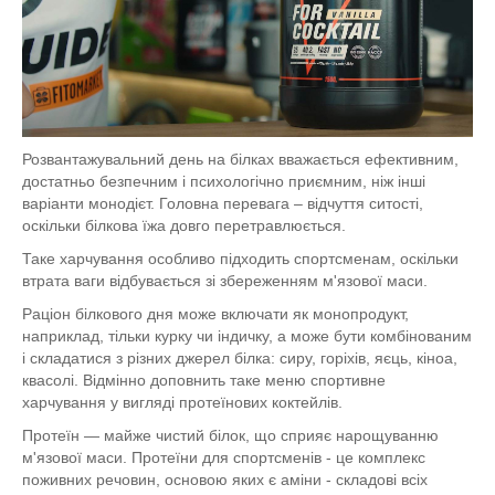
Розвантажувальний день на білках вважається ефективним,
достатньо безпечним і психологічно приємним, ніж інші
варіанти монодієт. Головна перевага – відчуття ситості,
оскільки білкова їжа довго перетравлюється.
Таке харчування особливо підходить спортсменам, оскільки
втрата ваги відбувається зі збереженням м'язової маси.
Раціон білкового дня може включати як монопродукт,
наприклад, тільки курку чи індичку, а може бути комбінованим
і складатися з різних джерел білка: сиру, горіхів, яєць, кіноа,
квасолі. Відмінно доповнить таке меню спортивне
харчування у вигляді протеїнових коктейлів.
Протеїн — майже чистий білок, що сприяє нарощуванню
м'язової маси. Протеїни для спортсменів - це комплекс
поживних речовин, основою яких є аміни - складові всіх