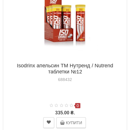
Isodrinx апельсин ТМ Нутренд / Nutrend
таблетки №12
688432
0
335.00 ₴.
КУПИТИ