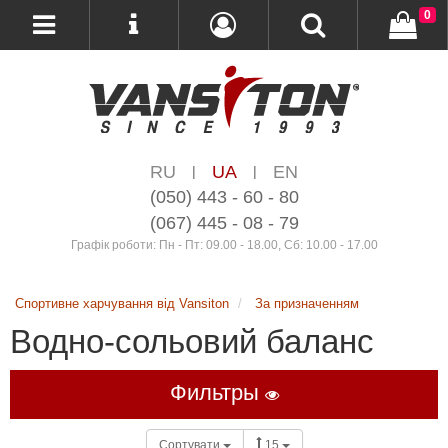
0
RU
UA
EN
|
|
(050) 443 - 60 - 80
(067) 445 - 08 - 79
Графік роботи: Пн - Пт: 09.00 - 18.00, Сб: 10.00 - 17.00
Спортивне харчування від Vansiton
За призначенням
Водно-сольовий баланс
Фильтры
Сортувати
15