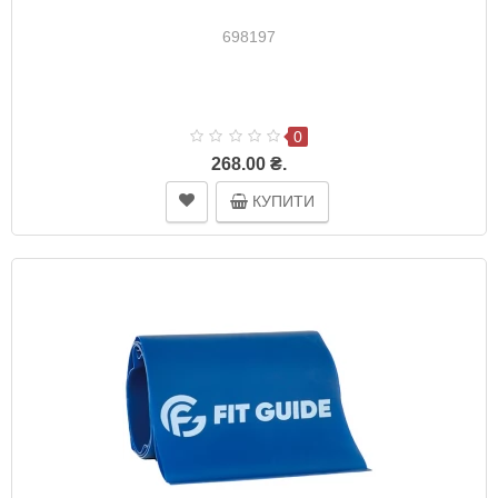
698197
0
268.00 ₴.
КУПИТИ