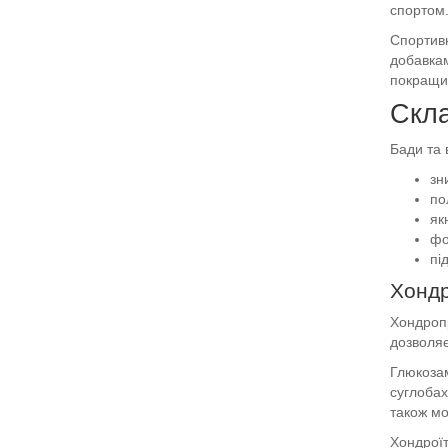
спортом.
Спортивн
добавкам
покращит
Скла
Бади та 
зн
по
як
фо
пі
Хондр
Хондропр
дозволяє
Глюкозам
суглобах
також мо
Хондроїт