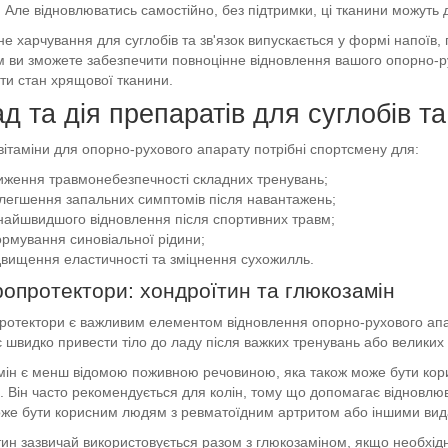
 Але відновлюватись самостійно, без підтримки, ці тканини можуть 
е харчування для суглобів та зв'язок випускається у формі напоїв, 
 ви зможете забезпечити повноцінне відновлення вашого опорно-ру
и стан хрящової тканини.
д та дія препаратів для суглобів та
вітаміни для опорно-рухового апарату потрібні спортсмену для:
иження травмонебезпечності складних тренувань;
легшення запальних симптомів після навантажень;
найшвидшого відновлення після спортивних травм;
рмування синовіальної рідини;
двищення еластичності та зміцнення сухожилль.
опротектори: хондроїтин та глюкозамін
отектори є важливим елементом відновлення опорно-рухового апар
 швидко привести тіло до ладу після важких тренувань або великих 
ін є менш відомою поживною речовиною, яка також може бути кор
. Він часто рекомендується для колін, тому що допомагає відновлюва
же бути корисним людям з ревматоїдним артритом або іншими видам
ин зазвичай використовується разом з глюкозаміном, якщо необхідно