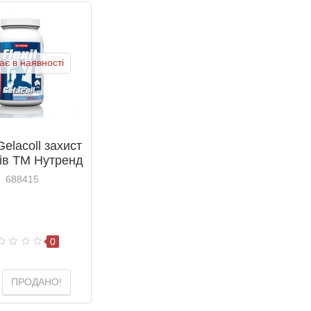
є в наявності
 Gelacoll захист
ів ТМ Нутренд
trend капсули
688415
№180
0
ПРОДАНО!