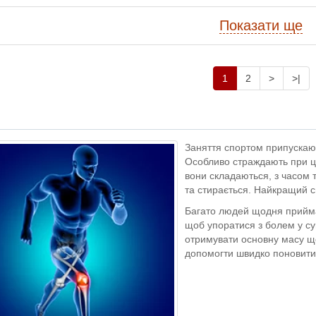
Показати ще
1
2
>
>|
Заняття спортом припускают
Особливо страждають при ць
вони складаються, з часом 
та стирається. Найкращий сп
Багато людей щодня приймаю
щоб упоратися з болем у с
отримувати основну масу що
допомогти швидко поновити з