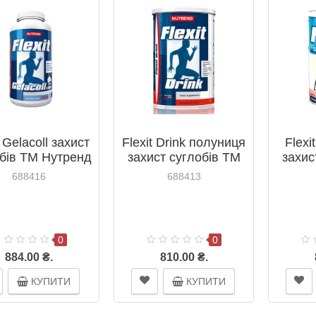
t Gelacoll захист
Flexit Drink полуниця
Flexi
бів ТМ Нутренд
захист суглобів ТМ
захис
utrend капсули
Нутренд / Nutrend
Нутр
688416
688413
№360
400г
0
0
884.00 ₴.
810.00 ₴.
КУПИТИ
КУПИТИ