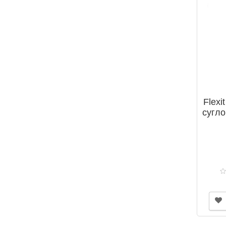
Flexi
сугло
/ N