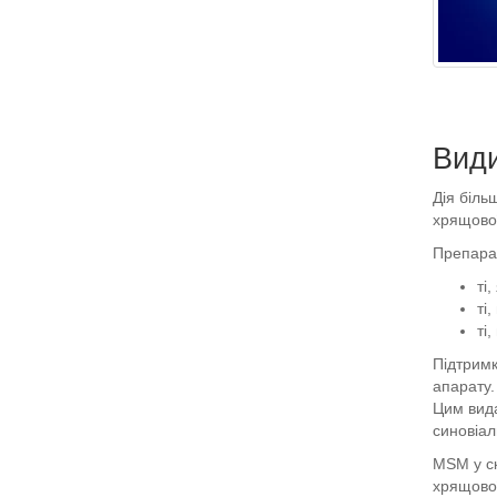
Види
Дія біль
хрящової
Препарат
ті
ті
ті
Підтримк
апарату.
Цим вида
синовіал
MSM у ск
хрящової