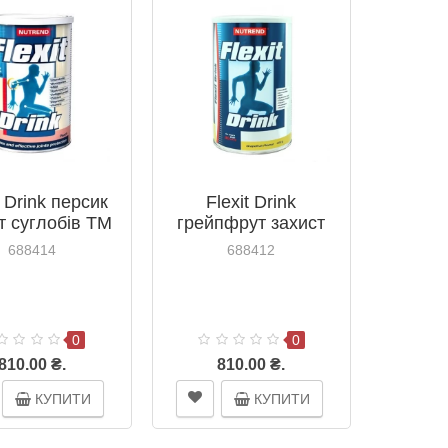
t Drink персик
Flexit Drink
т суглобів ТМ
грейпфрут захист
енд / Nutrend
суглобів ТМ Нутренд
688414
688412
400г
/ Nutrend 400г
0
0
810.00 ₴.
810.00 ₴.
КУПИТИ
КУПИТИ