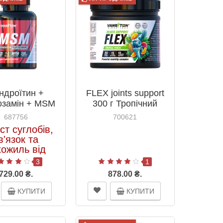
ндроїтин +
FLEX joints support
озамін + MSM
300 г Тропічний
етки №120 ТМ
пунш ТМ Вансітон /
687756
700621
тон / Vansiton
Vansiton
ст суглобів,
в'язок та
хожиль від
шкоджень і
3
1
травм
729.00 ₴.
878.00 ₴.
КУПИТИ
КУПИТИ