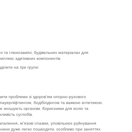
ні та глюкозаміні, будівельних матеріалах для
комплекс адитивних компонентів.
ділити на три групи:
шити проблеми зі здоров'ям опорно-рухового
 пауерліфтингом, бодібілдінгом та важкою атлетикою.
е зношують організм. Корисними для колін та
ливість суглобів.
апалення, м'язові спазми, уповільнює руйнування
анини дуже легко пошкодити, особливо при заняттях