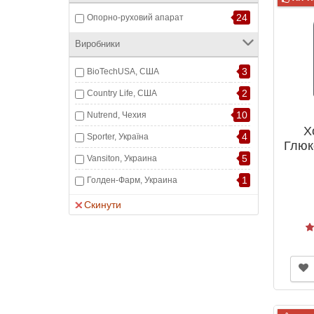
24
Опорно-руховий апарат
Виробники
3
BioTechUSA, США
2
Country Life, США
10
Nutrend, Чехия
Х
4
Sporter, Україна
Глюк
5
Vansiton, Украина
№120
1
Голден-Фарм, Украина
Скинути