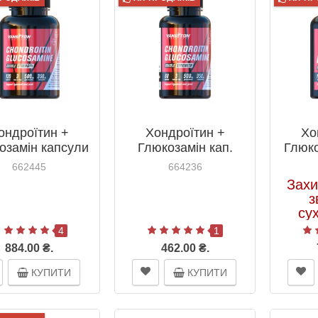
ондроїтин +
Хондроїтин +
Хо
озамін капсули
Глюкозамін кап.
Глюк
 ТМ Вансітон /
№60 ТМ Вансітон /
табл
662445
664236
Vansiton
Vansiton
Вансі
Захи
з
су
по
4
1
884.00 ₴.
462.00 ₴.
КУПИТИ
КУПИТИ