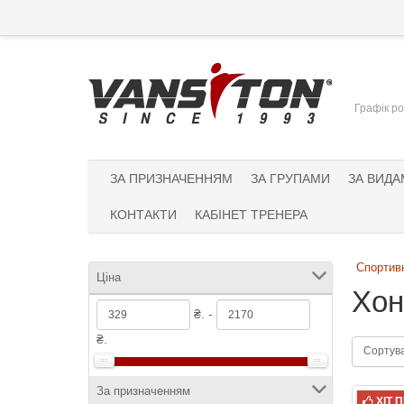
Графік ро
ЗА ПРИЗНАЧЕННЯМ
ЗА ГРУПАМИ
ЗА ВИДА
КОНТАКТИ
КАБІНЕТ ТРЕНЕРА
Спортивн
Ціна
Хон
₴. -
₴.
Сортув
За призначенням
ХІТ 