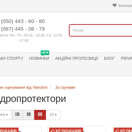
Закладки
(050) 443 - 60 - 80
(067) 445 - 08 - 79
боти: Пн - Пт: 09.00 - 18.00, Сб: 10.00
- 17.00
NEW
МИ СПОРТУ
НОВИНКИ
АКЦІЙНІ ПРОПОЗИЦІЇ
БЛОГ
PRIV
е харчування від Vansiton
За групами
дропротектори
ати
15
ПРОДАЖІВ
ХІТ ПРОДАЖІВ
ХІТ П