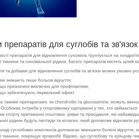
 препаратів для суглобів та зв'язок
шості препаратів для відновлення сухожиль ґрунтується на хондроїті
 тканини та синовіальної рідини. Багато препаратів містять цілий 
и та добавки для відновлення суглобів та зв'язок можна умовно роз
, які знімають лише больові відчуття;
, що призначені виключно для профілактики;
, що забезпечують лікувальний ефект.
а такими препаратами, як chondroitin та glucosamine, можуть змен
 Особлива потреба у спортивному харчуванні у тих, хто займається
м спорту притаманні поштовхи, ривки та присідання, які найшвидш
ьної рідини будуть пептиди та колаген, який допоможе відновити рух
ладі суглобових комплексів допомагає зменшити болючі відчуття, з
 тканини, покращує кровообіг. Відомо, що суглобову та хрящову тк