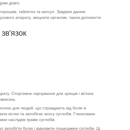
дуже довго.
порошків, таблеток та капсул. Завдяки даним
хового апарату, зміцнити організм, також допомогти
 зв'язок
ату. Спортивне харчування для хрящів і зв'язок
змагань.
исною для людей, що страждають від болю в
ти кістки та запобігає зносу суглобів. Глюкозамін
и наслідків травм суглобів.
 запобігти болю і відновити пошкоджені суглоби. Ці