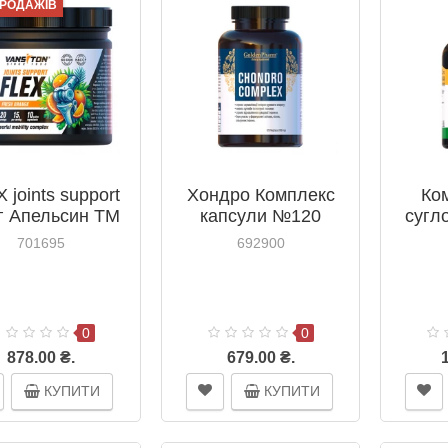
ПРОДАЖІВ
 joints support
Хондро Комплекс
Ко
г Апельсин ТМ
капсули №120
сугло
ітон / Vansiton
Able
701695
692900
капс
Лайф 
0
0
878.00 ₴.
679.00 ₴.
КУПИТИ
КУПИТИ