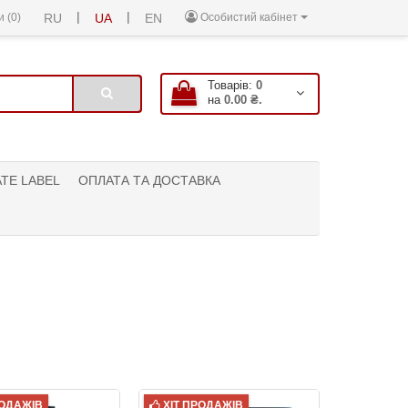
|
|
 (0)
RU
UA
EN
Особистий кабінет
Товарів:
0
на
0.00 ₴.
ATE LABEL
ОПЛАТА ТА ДОСТАВКА
РОДАЖІВ
ХІТ ПРОДАЖІВ