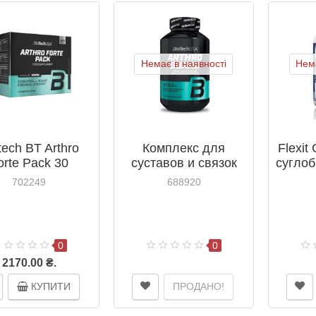
Немає в наявності
Нема
tech BT Arthro
Комплекс для
Flexit
orte Pack 30
суставов и связок
суглоб
пакетиків
BioTech Arthro Guard
/ Nu
702249
688920
120 таблеток
0
0
2170.00 ₴.
КУПИТИ
ПРОДАНО!