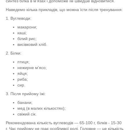
синтез білка в м'язах і допоможе їм швидше відновитися.
Наведемо кілька прикладів, що можна їсти після тренування:
1. Вуглеводи:
макарони;
каші;
білий рис;
висівковий хліб.
2. Білки:
птиця;
нежирне м'ясо;
яйця;
риба;
сир.
3. Після прийому їжі:
банани;
мед (в малих кількостях);
свіжий сік.
Рекомендована кількість вуглеводів — 65-100 г, білків - 15-30
г. Час прийому не грає особливої ​​ролі. Головне — це кількість