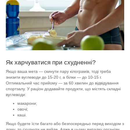
Як харчуватися при схудненні?
Якщо ваша мета — скинути пару кілограмів, тоді треба
знизити вуглеводи до 15-20 г, а білки — до 10-15 г.
Оптимальний час прийому — за 60 хвилин до відвідування
спортзалу. У раціон додавайте продукти, що містять складні
вуглеводи:
макарони;
овочі;
каші.
Якщо будете їсти багато або безпосередньо перед виходом з
дому, то схуднути не вийде. Адже в цьому випадку організм