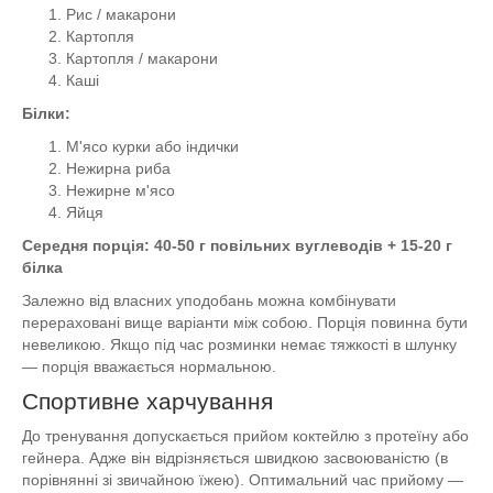
Рис / макарони
Картопля
Картопля / макарони
Каші
Білки:
М'ясо курки або індички
Нежирна риба
Нежирне м'ясо
Яйця
Середня порція: 40-50 г повільних вуглеводів + 15-20 г
білка
Залежно від власних уподобань можна комбінувати
перераховані вище варіанти між собою. Порція повинна бути
невеликою. Якщо під час розминки немає тяжкості в шлунку
— порція вважається нормальною.
Спортивне харчування
До тренування допускається прийом коктейлю з протеїну або
гейнера. Адже він відрізняється швидкою засвоюваністю (в
порівнянні зі звичайною їжею). Оптимальний час прийому —