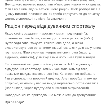
Для одного важливо наростити м'язи, для іншого — схуднути.
У зв'язку з цим відрізняється і його раціон. Щоб розібратися в
цьому питанні, розглянемо, як треба харчуватися до початку
занять в спортзалі та після їх закінчення.
Раціон перед відвідуванням спортзалу
Якщо стоїть завдання наростити м'язи, тоді порція їжі
повинна містити білки, вуглеводи та мінімум жирів (4-5 г).
Вуглеводи завантажують глікогенове депо, а білки
використовуються організмом як амінокислоти для залучених
груп м'язів. Жир викликає неприємні симптоми (нудоту,
відрижку, млявість), у зв'язку з чим його і має бути мінімум.
Оптимальний час для прийому їжі — за 1-1,5 години до
відвідування спортзалу. Точний час залежить від того,
наскільки швидко засвоюється їжа. Категорично небажано
йти в спортзал на порожній шлунок. Але і переїдати теж не
потрібно, оскільки у вас не вийде нормально потренуватися
(наприклад, через нудоту або зниження витривалості).
Наведемо кілька прикладів, що можна їсти до тренування:
Вуглеводи: