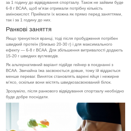
за 1 годину до відвідування спортзалу. Також не зайвим буде
6-8 г BCAA, щоб м'язи отримали потрібну кількість
амінокислот. Приймати їх можна як прямо перед заняттями,
так і за 1 годину до них.
Ранкові заняття
Якщо тренуєтеся вранці, тоді після пробудження потрібен
швидкий протеїн (близько 20-30 г) і для максимального
ефекту — 6-8 г BCAA. Для збільшення витривалості додають
15-20 г швидких вуглеводів.
Як альтернативний варіант підійде гейнер в поєднанні з
BCAA. Звичайна їжа засвоюється довше, тому їй віддається
менше переваг. Виняток становлять варені яйця і нежирне
м'ясо, оскільки вони містять швидкозасвоюваний білок.
Зрозуміло, після ранкового відвідування спортзалу необхідно
буде добре поснідати.