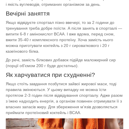
і якість вуглеводів, отриманих організмом за день.
Вечірні заняття
Якщо відвідуєте спортзал пізно ввечері, то за 2 години до
тренування треба добре поїсти. А після занять в спортзалі —
випити 6-8 г амінокислот BCAA. І вже вдома, перед сном,
вжити 35-40 г комплексного протеїну. Хоча замість нього
можна приготувати коктейль з 20 г сироваткового і 20 г
казеїнового білка.
До речі, замість білкових добавок підійде маложирний сир
(порції об'ємом 200 г буде достатньо).
Як харчуватися при схудненні?
Якщо стоїть завдання позбутися зайвої жирової маси, тоді
правила змінюються. У цьому випадку не можна їсти
протягом 2-3 годин після відвідування спортзалу. Адже разом
з їжею надходить енергія, а організм повинен отримувати її з
власних запасів жиру. Для збереження м'язів дозволяється
приймати протеїновий коктейль і BCAA.