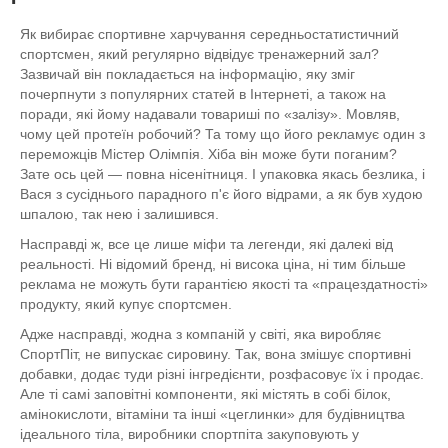
Як вибирає спортивне харчування середньостатистичний
спортсмен, який регулярно відвідує тренажерний зал?
Зазвичай він покладається на інформацію, яку зміг
почерпнути з популярних статей в Інтернеті, а також на
поради, які йому надавали товариші по «залізу». Мовляв,
чому цей протеїн робочий? Та тому що його рекламує один з
переможців Містер Олімпія. Хіба він може бути поганим?
Зате ось цей — повна нісенітниця. І упаковка якась безлика, і
Вася з сусіднього парадного п'є його відрами, а як був худою
шпалою, так нею і залишився.
Насправді ж, все це лише міфи та легенди, які далекі від
реальності. Ні відомий бренд, ні висока ціна, ні тим більше
реклама не можуть бути гарантією якості та «працездатності»
продукту, який купує спортсмен.
Адже насправді, жодна з компаній у світі, яка виробляє
СпортПіт, не випускає сировину. Так, вона змішує спортивні
добавки, додає туди різні інгредієнти, розфасовує їх і продає.
Але ті самі заповітні компоненти, які містять в собі білок,
амінокислоти, вітаміни та інші «цеглинки» для будівництва
ідеального тіла, виробники спортпіта закуповують у