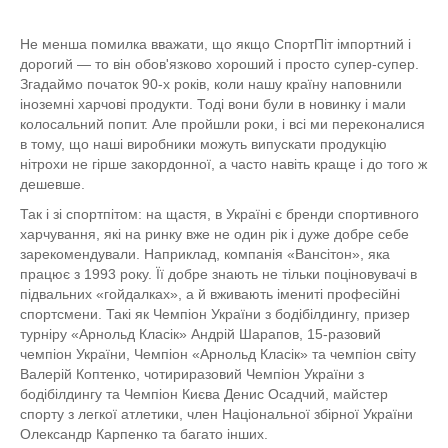
Не менша помилка вважати, що якщо СпортПіт імпортний і
дорогий — то він обов'язково хороший і просто супер-супер.
Згадаймо початок 90-х років, коли нашу країну наповнили
іноземні харчові продукти. Тоді вони були в новинку і мали
колосальний попит. Але пройшли роки, і всі ми переконалися
в тому, що наші виробники можуть випускати продукцію
нітрохи не гірше закордонної, а часто навіть краще і до того ж
дешевше.
Так і зі спортпітом: на щастя, в Україні є бренди спортивного
харчування, які на ринку вже не один рік і дуже добре себе
зарекомендували. Наприклад, компанія «Вансітон», яка
працює з 1993 року. Її добре знають не тільки поціновувачі в
підвальних «гойдалках», а й вживають імениті професійні
спортсмени. Такі як Чемпіон України з бодібілдингу, призер
турніру «Арнольд Класік» Андрій Шарапов, 15-разовий
чемпіон України, Чемпіон «Арнольд Класік» та чемпіон світу
Валерій Коптенко, чотириразовий Чемпіон України з
бодібілдингу та Чемпіон Києва Денис Осадчий, майстер
спорту з легкої атлетики, член Національної збірної України
Олександр Карпенко та багато інших.