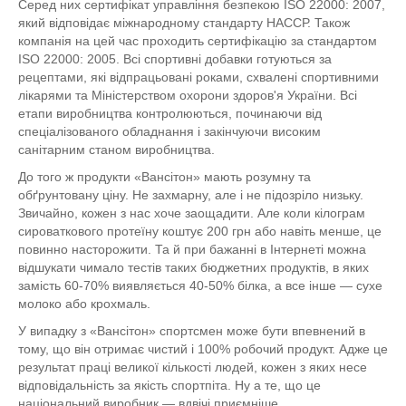
Серед них сертифікат управління безпекою ISO 22000: 2007,
який відповідає міжнародному стандарту НАССР. Також
компанія на цей час проходить сертифікацію за стандартом
ISO 22000: 2005. Всі спортивні добавки готуються за
рецептами, які відпрацьовані роками, схвалені спортивними
лікарями та Міністерством охорони здоров'я України. Всі
етапи виробництва контролюються, починаючи від
спеціалізованого обладнання і закінчуючи високим
санітарним станом виробництва.
До того ж продукти «Вансітон» мають розумну та
обґрунтовану ціну. Не захмарну, але і не підозріло низьку.
Звичайно, кожен з нас хоче заощадити. Але коли кілограм
сироваткового протеїну коштує 200 грн або навіть менше, це
повинно насторожити. Та й при бажанні в Інтернеті можна
відшукати чимало тестів таких бюджетних продуктів, в яких
замість 60-70% виявляється 40-50% білка, а все інше — сухе
молоко або крохмаль.
У випадку з «Вансітон» спортсмен може бути впевнений в
тому, що він отримає чистий і 100% робочий продукт. Адже це
результат праці великої кількості людей, кожен з яких несе
відповідальність за якість спортпіта. Ну а те, що це
національний виробник — вдвічі приємніше.