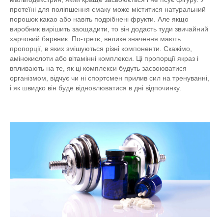
протеїні для поліпшення смаку може міститися натуральний
порошок какао або навіть подрібнені фрукти. Але якщо
виробник вирішить заощадити, то він додасть туди звичайний
харчовий барвник. По-третє, велике значення мають
пропорції, в яких змішуються різні компоненти. Скажімо,
амінокислоти або вітамінні комплекси. Ці пропорції якраз і
впливають на те, як ці комплекси будуть засвоюватися
організмом, відчує чи ні спортсмен прилив сил на тренуванні,
і як швидко він буде відновлюватися в дні відпочинку.