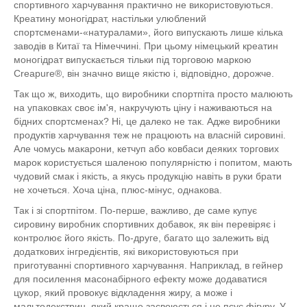
спортивного харчування практично не використовуються.
Креатину моногідрат, настільки улюблений
спортсменами-«натуралами», його випускають лише кілька
заводів в Китаї та Німеччині. При цьому німецький креатин
моногідрат випускається тільки під торговою маркою
Creapure®, він значно вище якістю і, відповідно, дорожче.
Так що ж, виходить, що виробники спортпіта просто малюють
на упаковках своє ім'я, накручують ціну і наживаються на
бідних спортсменах? Ні, це далеко не так. Адже виробники
продуктів харчування теж не працюють на власній сировині.
Але чомусь макарони, кетчуп або ковбаси деяких торгових
марок користується шаленою популярністю і попитом, мають
чудовий смак і якість, а якусь продукцію навіть в руки брати
не хочеться. Хоча ціна, плюс-мінус, однакова.
Так і зі спортпітом. По-перше, важливо, де саме купує
сировину виробник спортивних добавок, як він перевіряє і
контролює його якість. По-друге, багато що залежить від
додаткових інгредієнтів, які використовуються при
приготуванні спортивного харчування. Наприклад, в гейнер
для посилення масонабірного ефекту може додаватися
цукор, який провокує відкладення жиру, а може і
мальтодекстрин, який краще засвоюється і не псує фігуру. У