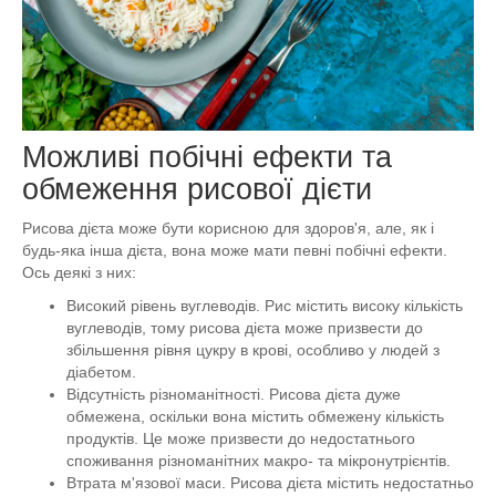
Можливі побічні ефекти та
обмеження рисової дієти
Рисова дієта може бути корисною для здоров'я, але, як і
будь-яка інша дієта, вона може мати певні побічні ефекти.
Ось деякі з них:
Високий рівень вуглеводів. Рис містить високу кількість
вуглеводів, тому рисова дієта може призвести до
збільшення рівня цукру в крові, особливо у людей з
діабетом.
Відсутність різноманітності. Рисова дієта дуже
обмежена, оскільки вона містить обмежену кількість
продуктів. Це може призвести до недостатнього
споживання різноманітних макро- та мікронутрієнтів.
Втрата м'язової маси. Рисова дієта містить недостатньо