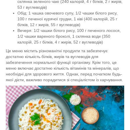
склянка зеленого чаю (240 калорій, 4 г білків, 2 г жирів,
53 г вуглеводів)
Обід: 1 чашка овочевого супу, 1/2 чашки білого рису,
100 г печеної курячої грудки, 1 ківі (400 калорій, 25 г
білків, 12 г жирів, 55 г вуглеводів)
Вечеря: 1/2 чашки білого рису, 100 г печеного лосося,
1/2 чашки вареного броколі, 1 склянка води (350
калорій, 25 г білків, 4 г жирів, 52 г вуглеводів)
Це меню містить різноманітні продукти та забезпечує
достатню кількість білків, жирів та вуглеводів для
забезпечення нормальної функції організму. Крім того, це
меню включає достатню кількість вітамінів та мінералів, що
необхідні для здорового життя. Однак, перед початком будь-
якої дієти, важливо порадитися зі спеціалістом із харчування.