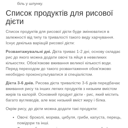
біль у шлунку.
Список продуктів для рисової
дієти
Список продуктів для рисової дієти буде змінюватися в
залежності від типу та тривалості такого виду харчування.
Існує декілька варіацій рисової дієти:
Розвантажувальні дні.
Дієта триває 1-2 дні, основу складає
рис до якого можна додати овочі та яйця в невеликих
кількостях. Обов’язкове вживання великої кількості води.
Перед переходом до такого розвантаження обов’язково
необхідно проконсультуватися зі спеціалістом.
Дієта 3-6 днів.
Рисова дієта тривалістю 3-6 днів передбачає
вживання рису та інших легких продуктів з низьким вмістом
жирів та калорій. Основний продукт дієти - рис, який містить
багато вуглеводів, але має низький вміст жиру і білка.
Окрім рису, до дієти можна додати такі продукти:
Овочі: броколі, морква, цибуля, гриби, капуста, перець,
помідори та інші.