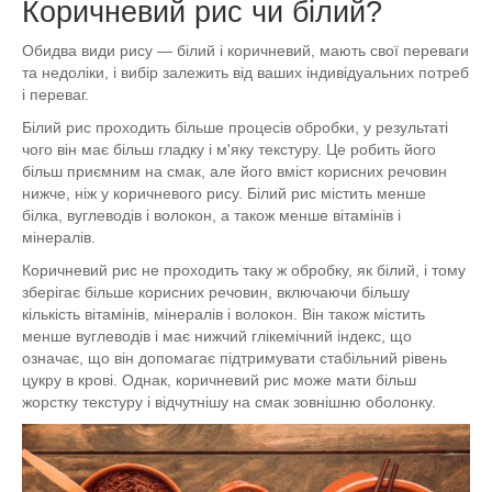
Коричневий рис чи білий?
Обидва види рису — білий і коричневий, мають свої переваги
та недоліки, і вибір залежить від ваших індивідуальних потреб
і переваг.
Білий рис проходить більше процесів обробки, у результаті
чого він має більш гладку і м'яку текстуру. Це робить його
більш приємним на смак, але його вміст корисних речовин
нижче, ніж у коричневого рису. Білий рис містить менше
білка, вуглеводів і волокон, а також менше вітамінів і
мінералів.
Коричневий рис не проходить таку ж обробку, як білий, і тому
зберігає більше корисних речовин, включаючи більшу
кількість вітамінів, мінералів і волокон. Він також містить
менше вуглеводів і має нижчий глікемічний індекс, що
означає, що він допомагає підтримувати стабільний рівень
цукру в крові. Однак, коричневий рис може мати більш
жорстку текстуру і відчутнішу на смак зовнішню оболонку.