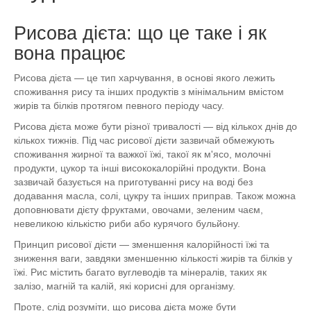
Рисова дієта: що це таке і як
вона працює
Рисова дієта — це тип харчування, в основі якого лежить
споживання рису та інших продуктів з мінімальним вмістом
жирів та білків протягом певного періоду часу.
Рисова дієта може бути різної тривалості — від кількох днів до
кількох тижнів. Під час рисової дієти зазвичай обмежують
споживання жирної та важкої їжі, такої як м'ясо, молочні
продукти, цукор та інші висококалорійні продукти. Вона
зазвичай базується на приготуванні рису на воді без
додавання масла, солі, цукру та інших приправ. Також можна
доповнювати дієту фруктами, овочами, зеленим чаєм,
невеликою кількістю риби або курячого бульйону.
Принцип рисової дієти — зменшення калорійності їжі та
зниження ваги, завдяки зменшенню кількості жирів та білків у
їжі. Рис містить багато вуглеводів та мінералів, таких як
залізо, магній та калій, які корисні для організму.
Проте, слід розуміти, що рисова дієта може бути