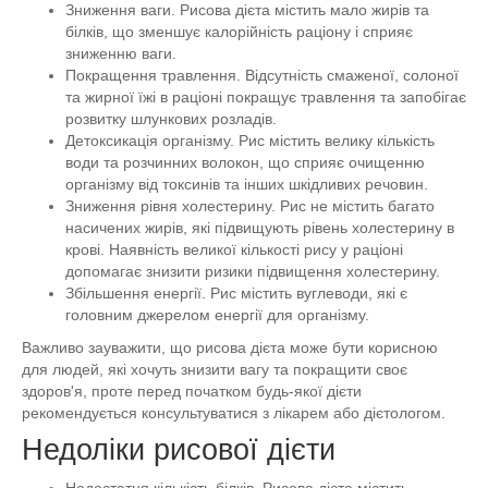
Зниження ваги. Рисова дієта містить мало жирів та
білків, що зменшує калорійність раціону і сприяє
зниженню ваги.
Покращення травлення. Відсутність смаженої, солоної
та жирної їжі в раціоні покращує травлення та запобігає
розвитку шлункових розладів.
Детоксикація організму. Рис містить велику кількість
води та розчинних волокон, що сприяє очищенню
організму від токсинів та інших шкідливих речовин.
Зниження рівня холестерину. Рис не містить багато
насичених жирів, які підвищують рівень холестерину в
крові. Наявність великої кількості рису у раціоні
допомагає знизити ризики підвищення холестерину.
Збільшення енергії. Рис містить вуглеводи, які є
головним джерелом енергії для організму.
Важливо зауважити, що рисова дієта може бути корисною
для людей, які хочуть знизити вагу та покращити своє
здоров'я, проте перед початком будь-якої дієти
рекомендується консультуватися з лікарем або дієтологом.
Недоліки рисової дієти