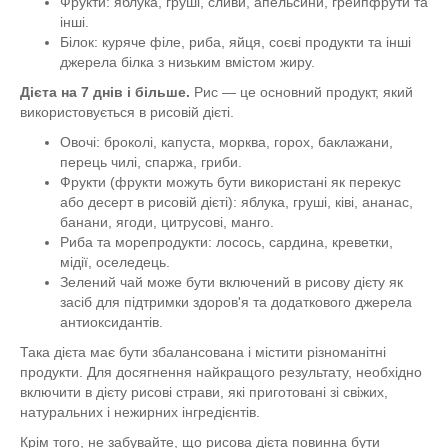
Фрукти: яблука, груші, сливи, апельсини, грейпфрути та
інші.
Білок: куряче філе, риба, яйця, соєві продукти та інші
джерела білка з низьким вмістом жиру.
Дієта на 7 днів і більше.
Рис — це основний продукт, який
використовується в рисовій дієті.
Овочі: броколі, капуста, морква, горох, баклажани,
перець чилі, спаржа, гриби.
Фрукти (фрукти можуть бути використані як перекус
або десерт в рисовій дієті): яблука, груші, ківі, ананас,
банани, ягоди, цитрусові, манго.
Риба та морепродукти: лосось, сардина, креветки,
мідії, оселедець.
Зелений чай може бути включений в рисову дієту як
засіб для підтримки здоров'я та додаткового джерела
антиоксидантів.
Така дієта має бути збалансована і містити різноманітні
продукти. Для досягнення найкращого результату, необхідно
включити в дієту рисові страви, які приготовані зі свіжих,
натуральних і нежирних інгредієнтів.
Крім того, не забувайте, що рисова дієта повинна бути