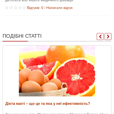
Відгуків: 0
/
Написати відгук
ПОДІБНІ СТАТТІ
Дієта маггі – що це та яка у неї ефективність?