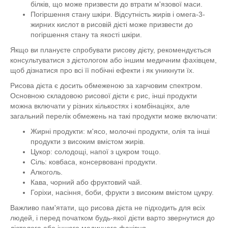
білків, що може призвести до втрати м'язової маси.
Погіршення стану шкіри. Відсутність жирів і омега-3-
жирних кислот в рисовій дієті може призвести до
погіршення стану та якості шкіри.
Якщо ви плануєте спробувати рисову дієту, рекомендується
консультуватися з дієтологом або іншим медичним фахівцем,
щоб дізнатися про всі її побічні ефекти і як уникнути їх.
Рисова дієта є досить обмеженою за харчовим спектром.
Основною складовою рисової дієти є рис, інші продукти
можна включати у різних кількостях і комбінаціях, але
загальний перелік обмежень на такі продукти може включати:
Жирні продукти: м'ясо, молочні продукти, олія та інші
продукти з високим вмістом жирів.
Цукор: солодощі, напої з цукром тощо.
Сіль: ковбаса, консервовані продукти.
Алкоголь.
Кава, чорний або фруктовий чай.
Горіхи, насіння, боби, фрукти з високим вмістом цукру.
Важливо пам'ятати, що рисова дієта не підходить для всіх
людей, і перед початком будь-якої дієти варто звернутися до
дієтолога або іншого медичного фахівця.