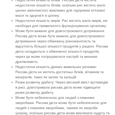
Недостатня кількість білків. Рисова дієта містить
недостатню кількість білків, оскільки рис містить мало
цінних амінокислот, важливих для підтримки м'язової
маси та здоров'я в цілому.
Недостатня кількість жирів. Рис містить мало жирів, які
необхідні для правильного функціонування організму.
Може бути важкою для довгострокового дотримання.
Рисова дієта може бути важкою для довгострокового
дотримання через обмежену різноманітність та
відсутність більшої кількості продуктів у раціоні. Рисова
дієта складається з обмеженої кількості продуктів,
через це може погіршуватися настрій та виникає
дратівливість.
Недостатня кількість деяких живильних речовин.
Рисова дієта не містить достатньо білків, вітамінів та
мінералів, таких як залізо та кальцій.
Ризик розвитку діабету. Через високий вміст вуглеводів
в рисі, довготривала рисова дієта може підвищити
ризик розвитку діабету.
Може бути небезпечною для людей з певними
хворобами. Рисова дієта може бути небезпечною для
людей з певними хворобами, такими як хвороби
шлунку, оскільки рисова дієта може викликати нудоту та