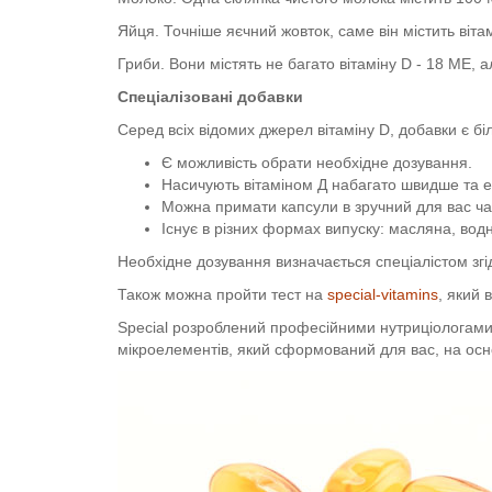
Яйця. Точніше яєчний жовток, саме він містить віт
Гриби. Вони містять не багато вітаміну D - 18 МЕ, 
Спеціалізовані добавки
Серед всіх відомих джерел вітаміну D, добавки є б
Є можливість обрати необхідне дозування.
Насичують вітаміном Д набагато швидше та 
Можна примати капсули в зручний для вас ча
Існує в різних формах випуску: масляна, водн
Необхідне дозування визначається спеціалістом згі
Також можна пройти тест на
special-vitamins
, який 
Special розроблений професійними нутриціологами,
мікроелементів, який сформований для вас, на осно