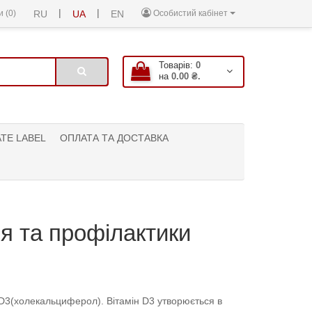
|
|
 (0)
RU
UA
EN
Особистий кабінет
Товарів:
0
на
0.00 ₴.
ATE LABEL
ОПЛАТА ТА ДОСТАВКА
ня та профілактики
 D3(холекальциферол). Вітамін D3 утворюється в