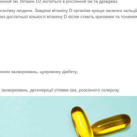
инній їжі. Вітамін D2 міститься в рослинній їжі та дріжджах.
рганізму людини. Завдяки вітаміну D організм краще засвоює кальці
. Без достатньої кількості вітаміну D кістки стають крихкими та тон
инних захворювань, цукровому діабету;
захворювань, дегенерації сітківки ока, розсіяного склерозу.