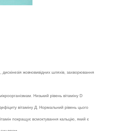
, дискінезія жовчовивідних шляхів, захворювання
мікроорганізмам. Низький рівень вітаміну D
дефіциту вітаміну Д. Нормальний рівень цього
вітамін покращує всмоктування кальцію, який є
й синдром.