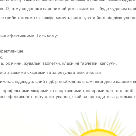
амін D, тому сніданок з вареним яйцем з сьомгою - буде чудовим ва
але гриби так само як і шкіра можуть синтезувати його під дією ульт
ільш ефективними. І ось чому:
ефективніше.
с.
а, розчини, жувальні таблетки, класичні таблетки, капсули.
дно з вашими скаргами та за результатами аналізів.
виконає індивідуальний підбір необхідних вітамінів згідно з вашими 
 профільними лікарями та спортивними тренерами для того, щоб ви
ві ефективного тесту-анкетування, який ви проходите за декілька 