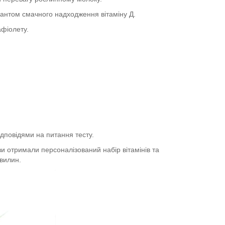
ріантом смачного надходження вітаміну Д.
рафіолету.
відповідями на питання тесту.
 отримали персоналізований набір вітамінів та
хвилин.