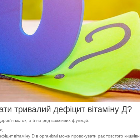
ти тривалий дефіцит вітаміну Д?
ров'я кісток, а й на ряд важливих функцій:
х;
фіцит вітаміну D в організмі може провокувати рак товстого кишківн