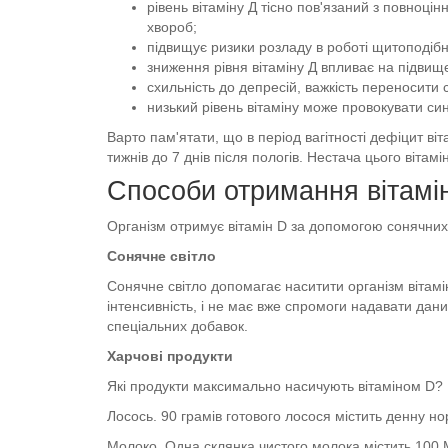
рівень вітаміну Д тісно пов'язаний з повноц
хвороб;
підвищує ризики розладу в роботі щитоподібн
зниження рівня вітаміну Д впливає на підвище
схильність до депресій, важкість переносити с
низький рівень вітаміну може провокувати син
Варто пам'ятати, що в період вагітності дефіцит ві
тижнів до 7 днів після пологів. Нестача цього вітам
Способи отримання вітамі
Організм отримує вітамін D за допомогою сонячних
Сонячне світло
Сонячне світло допомагає наситити організм вітамін
інтенсивність, і не має вже спромоги надавати дан
спеціальних добавок.
Харчові продукти
Які продукти максимально насичують вітаміном D?
Лосось. 90 грамів готового лосося містить денну но
Молоко. Одна склянка чистого молока містить 100 