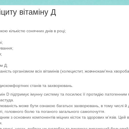
циту вітаміну Д
ою кількістю сонячних днів в році;
і;
ування;
;
ом Д;
ність організмом всіх вітамінів (холецистит, жовчнокам'яна хвороба
 дискомфортних станів та захворювань.
мін D підтримує імунну систему та посилює її протидію патогенним 
застуда.
юваність може бути ознакою багатьох захворювань, в тому числі й 
ті, головного болю та поганого загального самопочуття.
одним з основних компонентів міцних кісток та здорових м'язів. Цей 
и.
я в спині, ногах, ребрах чи суглобах та викликає виражений больови