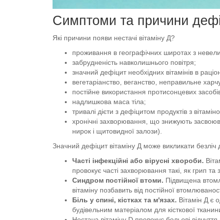
Симптоми та причини дефі
Які причини появи нестачі вітаміну Д?
проживання в географічних широтах з невелик
забрудненість навколишнього повітря;
значний дефіцит необхідних вітамінів в раціон
вегетаріанство, веганство, неправильне харч
постійне використання протисонцевих засобів
надлишкова маса тіла;
тривалі дієти з дефіцитом продуктів з вітамін
хронічні захворювання, що знижують засвоюва
нирок і щитовидної залози).
Значний дефіцит вітаміну Д може викликати безліч
Часті інфекційні або вірусні хвороби.
Віта
провокує часті захворювання такі, як грип та 
Синдром постійної втоми.
Підвищена втомл
вітаміну позбавить від постійної втомлюванос
Біль у спині, кістках та м'язах.
Вітамін Д є 
будівельним матеріалом для кісткової тканин
Нестача вітаміну D провокує больові відчутт