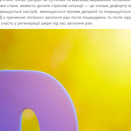
вні стани, важкість долати стресові ситуації — це ознаки дефіциту 
окращується настрій, зменшуються прояви депресії та покращуєтьс
Д є причиною поганого загоєння ран після пошкоджень та після хіру
участь у регенерації шкіри під час загоєння ран.