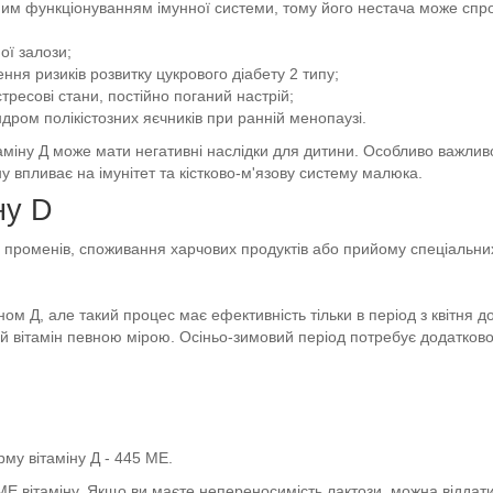
інним функціонуванням імунної системи, тому його нестача може спр
ої залози;
ння ризиків розвитку цукрового діабету 2 типу;
тресові стани, постійно поганий настрій;
дром полікістозних яєчників при ранній менопаузі.
таміну Д може мати негативні наслідки для дитини. Особливо важливо
іну впливає на імунітет та кістково-м'язову систему малюка.
ну D
 променів, споживання харчових продуктів або прийому спеціальни
ом Д, але такий процес має ефективність тільки в період з квітня 
ий вітамін певною мірою. Осіньо-зимовий період потребує додатково
рму вітаміну Д - 445 МЕ.
МЕ вітаміну. Якщо ви маєте непереносимість лактози, можна віддат