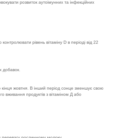
овокувати розвиток аутоімунних та інфекційних
 контролювати рівень вітаміну D в періоді від 22
х добавок.
до кінця жовтня. В інший період сонце зменшує свою
го вживання продуктів з вітаміном Д або
и перевагу рослинному молоку.