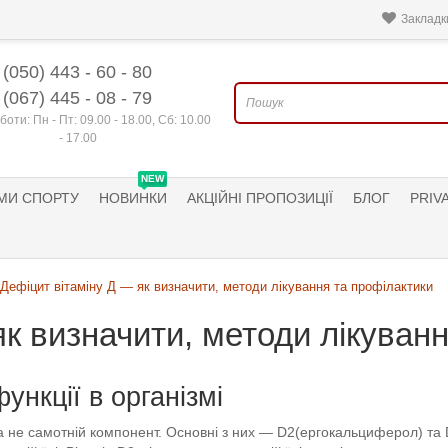
Закладки
(050) 443 - 60 - 80
(067) 445 - 08 - 79
боти: Пн - Пт: 09.00 - 18.00, Сб: 10.00
- 17.00
NEW
МИ СПОРТУ
НОВИНКИ
АКЦІЙНІ ПРОПОЗИЦІЇ
БЛОГ
PRIV
Дефіцит вітаміну Д — як визначити, методи лікування та профілактики
як визначити, методи лікуван
ункції в організмі
, а не самотній компонент. Основні з них — D2(ергокальциферол) та