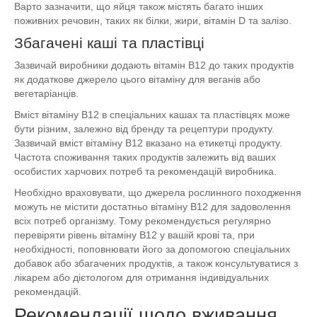
Варто зазначити, що яйця також містять багато інших
поживних речовин, таких як білки, жири, вітамін D та залізо.
Збагачені каші та пластівці
Зазвичай виробники додають вітамін B12 до таких продуктів
як додаткове джерело цього вітаміну для веганів або
вегетаріанців.
Вміст вітаміну B12 в спеціальних кашах та пластівцях може
бути різним, залежно від бренду та рецептури продукту.
Зазвичай вміст вітаміну В12 вказано на етикетці продукту.
Частота споживання таких продуктів залежить від ваших
особистих харчових потреб та рекомендацій виробника.
Необхідно враховувати, що джерела рослинного походження
можуть не містити достатньо вітаміну B12 для задоволення
всіх потреб організму. Тому рекомендується регулярно
перевіряти рівень вітаміну B12 у вашій крові та, при
необхідності, поповнювати його за допомогою спеціальних
добавок або збагачених продуктів, а також консультуватися з
лікарем або дієтологом для отримання індивідуальних
рекомендацій.
Рекомендації щодо вживання