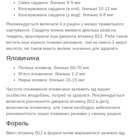
Свіжа сардина: близько 8-9 мкг
Консервована сардина (в олії): близько 10-12 мкг
Консервована сардина (у воді): близько 6-8 мкг
Рекомендується включати її в раціон у межах правильного
харчування. Сардину можна вживати декілька разів на
тиждень, враховуючи інші джерела вітаміну B12. Риба також
містить інші корисні поживні речовини, такі як омега-3 жирні
кислоти, які також мають велике значення для здоров'я.
Яловичина
Печінка яловича: близько 60-70 мкг
М'ясо яловичини: близько 1-2 мкг
Нирки яловичі: близько 10-15 мкг
Частота споживання яловичини залежить від ваших
особистих вподобань, потреб та здоров'я. Рекомендується
включати різноманітні джерела вітаміну B12 в дієту,
включаючи яловичину, але також необхідно забезпечити
різноманітність інших поживних речовин у своєму раціоні.
Форель
Вміст вітаміну B12 в форелі може варіюватися залежно від