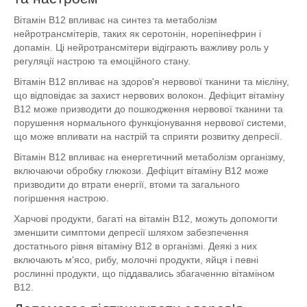
Вітамін B12 впливає на синтез та метаболізм
нейротрансмітерів, таких як серотонін, норепінефрин і
допамін. Ці нейротрансмітери відіграють важливу роль у
регуляції настрою та емоційного стану.
Вітамін B12 впливає на здоров'я нервової тканини та мієліну,
що відповідає за захист нервових волокон. Дефіцит вітаміну
B12 може призводити до пошкодження нервової тканини та
порушення нормального функціонування нервової системи,
що може впливати на настрій та сприяти розвитку депресії.
Вітамін B12 впливає на енергетичний метаболізм організму,
включаючи обробку глюкози. Дефіцит вітаміну B12 може
призводити до втрати енергії, втоми та загального
погіршення настрою.
Харчові продукти, багаті на вітамін B12, можуть допомогти
зменшити симптоми депресії шляхом забезпечення
достатнього рівня вітаміну B12 в організмі. Деякі з них
включають м'ясо, рибу, молочні продукти, яйця і певні
рослинні продукти, що піддавались збагаченню вітаміном
B12.