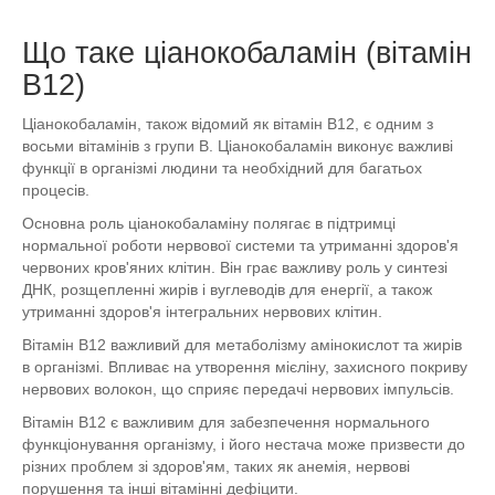
Що таке ціанокобаламін (вітамін
В12)
Ціанокобаламін, також відомий як вітамін В12, є одним з
восьми вітамінів з групи В. Ціанокобаламін виконує важливі
функції в організмі людини та необхідний для багатьох
процесів.
Основна роль ціанокобаламіну полягає в підтримці
нормальної роботи нервової системи та утриманні здоров'я
червоних кров'яних клітин. Він грає важливу роль у синтезі
ДНК, розщепленні жирів і вуглеводів для енергії, а також
утриманні здоров'я інтегральних нервових клітин.
Вітамін B12 важливий для метаболізму амінокислот та жирів
в організмі. Впливає на утворення мієліну, захисного покриву
нервових волокон, що сприяє передачі нервових імпульсів.
Вітамін В12 є важливим для забезпечення нормального
функціонування організму, і його нестача може призвести до
різних проблем зі здоров'ям, таких як анемія, нервові
порушення та інші вітамінні дефіцити.