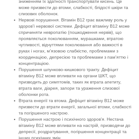
зниженням їх здатності транспортувати кисень. Це
може призвести до втоми, слабкості, блідості шкіри та
слизових оболонок.
Нервові порушення. Вітамін B12 грає важливу роль у
здоров'ї нервової системи. Дефіцит вітаміну B12 може
спричиняти невропатію (пошкодження нервів), що
проявляється поколюванням, мурашками, втратою
чутливості, відчуттями поколювання або важкості в
руках і ногах, м'язовою слабкістю, проблемами з
координацією, депресією та проблемами з пам'яттю і
концентрацією.
Порушення шлунково-кишкового тракту. Дефіцит
вітаміну B12 може впливати на органи ШКТ, що
призводить до симптомів, таких як втрата апетиту,
втрата ваги, діарея, запори та ураження слизової
оболонки рота.
Втрата енергії та втома. Дефіцит вітаміну B12 може
призвести до втрати енергії, загальної втоми, слабкості
та погіршеного настрою.
Порушення настрою і психічного здоров'я. Нестача
вітаміну B12 може впливати на настрій, призводячи до
депресії, роздратування, погіршення концентрації та
інших психічних змін.