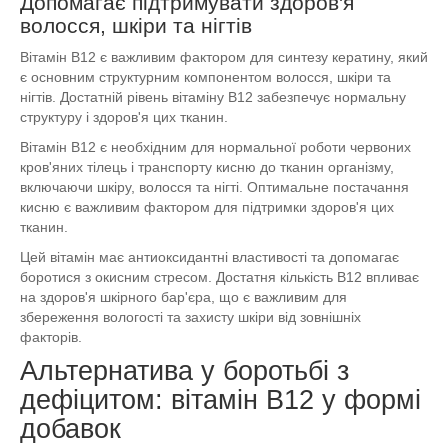
Допомагає підтримувати здоров'я
волосся, шкіри та нігтів
Вітамін B12 є важливим фактором для синтезу кератину, який
є основним структурним компонентом волосся, шкіри та
нігтів. Достатній рівень вітаміну B12 забезпечує нормальну
структуру і здоров'я цих тканин.
Вітамін B12 є необхідним для нормальної роботи червоних
кров'яних тілець і транспорту кисню до тканин організму,
включаючи шкіру, волосся та нігті. Оптимальне постачання
кисню є важливим фактором для підтримки здоров'я цих
тканин.
Цей вітамін має антиоксидантні властивості та допомагає
боротися з окисним стресом. Достатня кількість В12 впливає
на здоров'я шкірного бар'єра, що є важливим для
збереження вологості та захисту шкіри від зовнішніх
факторів.
Альтернатива у боротьбі з
дефіцитом: вітамін В12 у формі
добавок