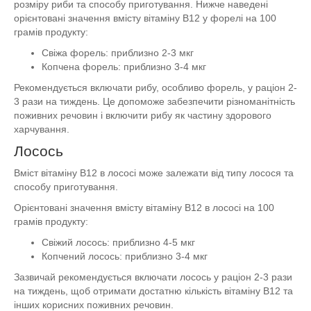
розміру риби та способу приготування. Нижче наведені
орієнтовані значення вмісту вітаміну B12 у форелі на 100
грамів продукту:
Свіжа форель: приблизно 2-3 мкг
Копчена форель: приблизно 3-4 мкг
Рекомендується включати рибу, особливо форель, у раціон 2-
3 рази на тиждень. Це допоможе забезпечити різноманітність
поживних речовин і включити рибу як частину здорового
харчування.
Лосось
Вміст вітаміну B12 в лососі може залежати від типу лосося та
способу приготування.
Орієнтовані значення вмісту вітаміну B12 в лососі на 100
грамів продукту:
Свіжий лосось: приблизно 4-5 мкг
Копчений лосось: приблизно 3-4 мкг
Зазвичай рекомендується включати лосось у раціон 2-3 рази
на тиждень, щоб отримати достатню кількість вітаміну B12 та
інших корисних поживних речовин.