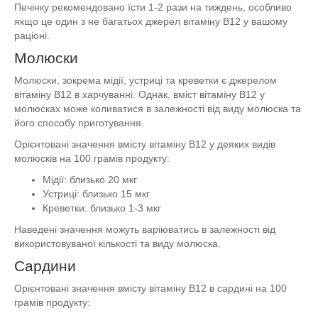
Печінку рекомендовано їсти 1-2 рази на тиждень, особливо
якщо це один з не багатьох джерел вітаміну В12 у вашому
раціоні.
Молюски
Молюски, зокрема мідії, устриці та креветки є джерелом
вітаміну B12 в харчуванні. Однак, вміст вітаміну B12 у
молюсках може коливатися в залежності від виду молюска та
його способу приготування.
Орієнтовані значення вмісту вітаміну B12 у деяких видів
молюсків на 100 грамів продукту:
Мідії: близько 20 мкг
Устриці: близько 15 мкг
Креветки: близько 1-3 мкг
Наведені значення можуть варіюватись в залежності від
використовуваної кількості та виду молюска.
Сардини
Орієнтовані значення вмісту вітаміну B12 в сардині на 100
грамів продукту: