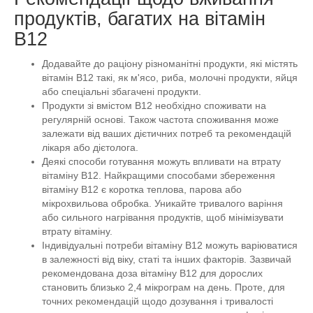
продуктів, багатих на вітамін
В12
Додавайте до раціону різноманітні продукти, які містять
вітамін B12 такі, як м'ясо, риба, молочні продукти, яйця
або спеціальні збагачені продукти.
Продукти зі вмістом В12 необхідно споживати на
регулярній основі. Також частота споживання може
залежати від ваших дієтичних потреб та рекомендацій
лікаря або дієтолога.
Деякі способи готування можуть впливати на втрату
вітаміну B12. Найкращими способами збереження
вітаміну B12 є коротка теплова, парова або
мікрохвильова обробка. Уникайте тривалого варіння
або сильного нагрівання продуктів, щоб мінімізувати
втрату вітаміну.
Індивідуальні потреби вітаміну B12 можуть варіюватися
в залежності від віку, статі та інших факторів. Зазвичай
рекомендована доза вітаміну B12 для дорослих
становить близько 2,4 мікрограм на день. Проте, для
точних рекомендацій щодо дозування і тривалості