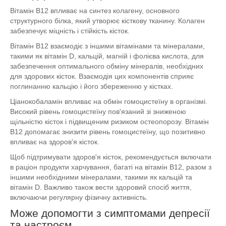
Вітамін B12 впливає на синтез колагену, основного
структурного білка, який утворює кісткову тканину. Колаген
забезпечує міцність і стійкість кісток.
Вітамін B12 взаємодіє з іншими вітамінами та мінералами,
такими як вітамін D, кальцій, магній і фолієва кислота, для
забезпечення оптимального обміну мінералів, необхідних
для здорових кісток. Взаємодія цих компонентів сприяє
поглинанню кальцію і його збереженню у кістках.
Ціанокобаламін впливає на обмін гомоцистеїну в організмі.
Високий рівень гомоцистеїну пов'язаний зі зниженою
щільністю кісток і підвищеним ризиком остеопорозу. Вітамін
B12 допомагає знизити рівень гомоцистеїну, що позитивно
впливає на здоров'я кісток.
Щоб підтримувати здоров'я кісток, рекомендується включати
в раціон продукти харчування, багаті на вітамін B12, разом з
іншими необхідними мінералами, такими як кальцій та
вітамін D. Важливо також вести здоровий спосіб життя,
включаючи регулярну фізичну активність.
Може допомогти з симптомами депресії
та настроєм