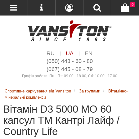
0
RU
UA
EN
|
|
(050) 443 - 60 - 80
(067) 445 - 08 - 79
Графік роботи: Пн - Пт: 09.00 - 18.00, Сб: 10.00 - 17.00
Спортивне харчування від Vansiton
За групами
Вітамінно-
мінеральні комплекси
Вітамін D3 5000 МО 60
капсул ТМ Кантрі Лайф /
Country Life