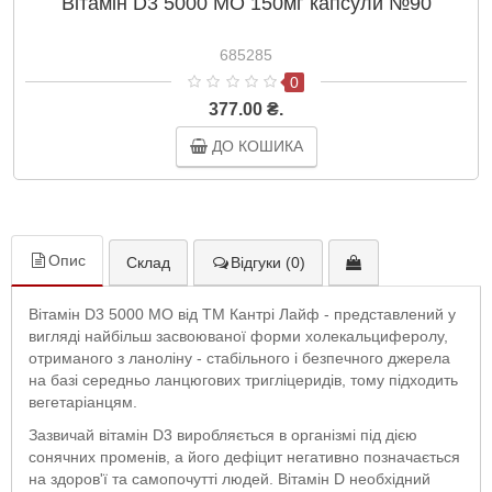
Вітамін D3 5000 МО 150мг капсули №90
685285
0
377.00 ₴.
ДО КОШИКА
Опис
Склад
Відгуки (0)
Вітамін D3 5000 МО від ТМ Кантрі Лайф - представлений у
вигляді найбільш засвоюваної форми холекальциферолу,
отриманого з ланоліну - стабільного і безпечного джерела
на базі середньо ланцюгових тригліцеридів, тому підходить
вегетаріанцям.
Зазвичай вітамін D3 виробляється в організмі під дією
сонячних променів, а його дефіцит негативно позначається
на здоров'ї та самопочутті людей. Вітамін D необхідний