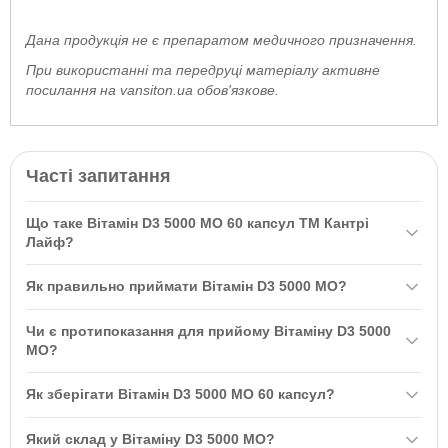
Дана продукція не є препаратом медичного призначення.
При використанні та передруці матеріалу активне
посилання на vansiton.ua обов'язкове.
Часті запитання
Що таке Вітамін D3 5000 МО 60 капсул ТМ Кантрі
Лайф?
Вітамін D3 5000 МО 60 капсул ТМ Кантрі Лайф - це якісна
Як правильно приймати Вітамін D3 5000 МО?
добавка, що містить 5000 МО холекальциферолу, отриманого з
ланоліну. Цей вітамін підтримує здоров'я кісток і зубів, а також
Рекомендується приймати одну капсулу Вітаміну D3 5000 МО
Чи є протипоказання для прийому Вітаміну D3 5000
імунну систему. Він підходить вегетаріанцям і рекомендується
на день під час їжі. Не перевищуйте дозування та обговоріть
МО?
для профілактики остеопорозу та остеохондрозу.
прийом добавок зі своїм лікарем.
Так, протипоказаннями є індивідуальна непереносимість
Як зберігати Вітамін D3 5000 МО 60 капсул?
компонентів препарату. Якщо виникають побічні реакції,
припиніть прийом та зверніться до лікаря. Також не
Зберігайте Вітамін D3 5000 МО в упаковці виробника при
Який склад у Вітаміну D3 5000 МО?