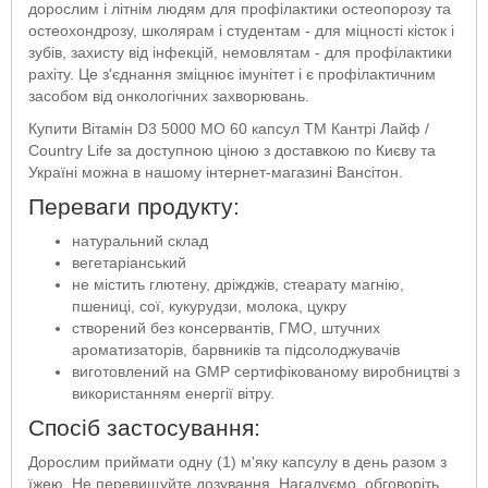
дорослим і літнім людям для профілактики остеопорозу та
остеохондрозу, школярам і студентам - для міцності кісток і
зубів, захисту від інфекцій, немовлятам - для профілактики
рахіту. Це з'єднання зміцнює імунітет і є профілактичним
засобом від онкологічних захворювань.
Купити Вітамін D3 5000 МО 60 капсул ТМ Кантрі Лайф /
Country Life за доступною ціною з доставкою по Києву та
Україні можна в нашому інтернет-магазині Вансітон.
Переваги продукту:
натуральний склад
вегетаріанський
не містить глютену, дріжджів, стеарату магнію,
пшениці, сої, кукурудзи, молока, цукру
створений без консервантів, ГМО, штучних
ароматизаторів, барвників та підсолоджувачів
виготовлений на GMP сертифікованому виробництві з
використанням енергії вітру.
Спосіб застосування:
Дорослим приймати одну (1) м'яку капсулу в день разом з
їжею. Не перевищуйте дозування. Нагадуємо, обговоріть