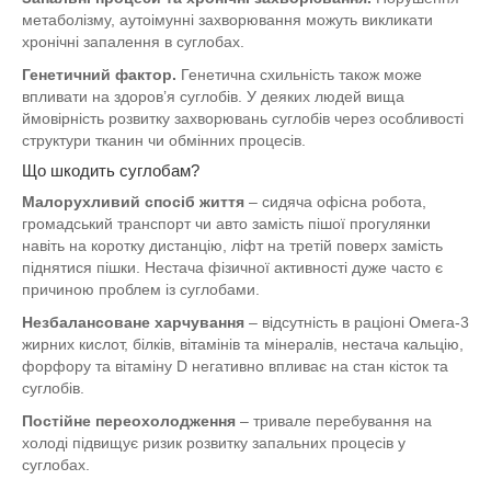
метаболізму, аутоімунні захворювання можуть викликати
хронічні запалення в суглобах.
Генетичний фактор.
Генетична схильність також може
впливати на здоров’я суглобів. У деяких людей вища
ймовірність розвитку захворювань суглобів через особливості
структури тканин чи обмінних процесів.
Що шкодить суглобам?
Малорухливий спосіб життя
– сидяча офісна робота,
громадський транспорт чи авто замість пішої прогулянки
навіть на коротку дистанцію, ліфт на третій поверх замість
піднятися пішки. Нестача фізичної активності дуже часто є
причиною проблем із суглобами.
Незбалансоване харчування
– відсутність в раціоні Омега-3
жирних кислот, білків, вітамінів та мінералів, нестача кальцію,
форфору та вітаміну D негативно впливає на стан кісток та
суглобів.
Постійне переохолодження
– тривале перебування на
холоді підвищує ризик розвитку запальних процесів у
суглобах.