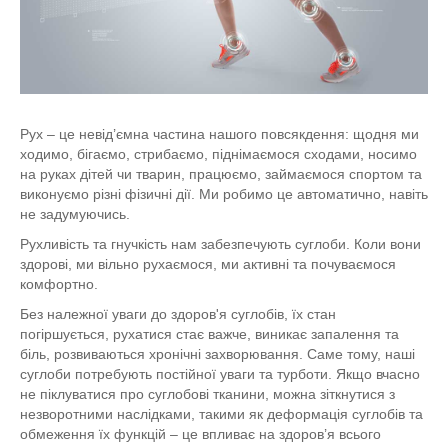
Рух – це невід’ємна частина нашого повсякдення: щодня ми
ходимо, бігаємо, стрибаємо, піднімаємося сходами, носимо
на руках дітей чи тварин, працюємо, займаємося спортом та
виконуємо різні фізичні дії. Ми робимо це автоматично, навіть
не задумуючись.
Рухливість та гнучкість нам забезпечують суглоби. Коли вони
здорові, ми вільно рухаємося, ми активні та почуваємося
комфортно.
Без належної уваги до здоров'я суглобів, їх стан
погіршується, рухатися стає важче, виникає запалення та
біль, розвиваються хронічні захворювання. Саме тому, наші
суглоби потребують постійної уваги та турботи. Якщо вчасно
не піклуватися про суглобові тканини, можна зіткнутися з
незворотними наслідками, такими як деформація суглобів та
обмеження їх функцій – це впливає на здоров’я всього