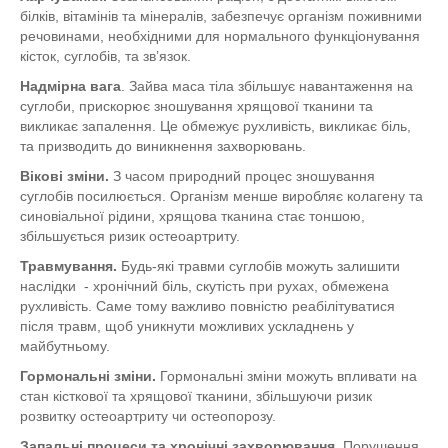
білків, вітамінів та мінералів, забезпечує організм поживними
речовинами, необхідними для нормального функціонування
кісток, суглобів, та зв’язок.
Надмірна вага
. Зайва маса тіла збільшує навантаження на
суглоби, прискорює зношування хрящової тканини та
викликає запалення. Це обмежує рухливість, викликає біль,
та призводить до виникнення захворювань.
Вікові зміни.
З часом природний процес зношування
суглобів посилюється. Організм менше виробляє колагену та
синовіальної рідини, хрящова тканина стає тоншою,
збільшується ризик остеоартриту.
Травмування.
Будь-які травми суглобів можуть залишити
наслідки - хронічний біль, скутість при рухах, обмежена
рухливість. Саме тому важливо повністю реабілітуватися
після травм, щоб уникнути можливих ускладнень у
майбутньому.
Гормональні зміни.
Гормональні зміни можуть впливати на
стан кісткової та хрящової тканини, збільшуючи ризик
розвитку остеоартриту чи остеопорозу.
Запальні процеси та хронічні захворювання.
Порушення