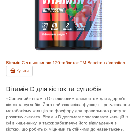
Вітамін С з шипшиною 120 таблеток ТМ Вансітон / Vansiton
Купити
Вітамін D для кісток та суглобів
«Сонячний» вітамін D є ключовим елементом для здоров’я
кісток та суглобів. Його найважливіша функція – регулювання
метаболізму кальцію та фосфору для правильного росту та
розвитку скелета. Вітамін D допомагає засвоювати кальцій із
їжі в кишечнику, а також забезпечує його відкладення в
кістках, що робить їх міцними та стійкими до навантажень.