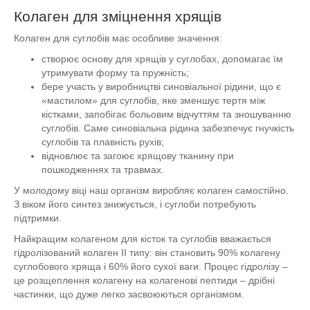
Колаген для зміцнення хрящів
Колаген для суглобів має особливе значення:
створює основу для хрящів у суглобах, допомагає їм
утримувати форму та пружність;
бере участь у виробництві синовіальної рідини, що є
«мастилом» для суглобів, яке зменшує тертя між
кістками, запобігає больовим відчуттям та зношуванню
суглобів. Саме синовіальна рідина забезпечує гнучкість
суглобів та плавність рухів;
відновлює та загоює хрящову тканину при
пошкодженнях та травмах.
У молодому віці наш організм виробляє колаген самостійно.
З віком його синтез знижується, і суглоби потребують
підтримки.
Найкращим колагеном для кісток та суглобів вважається
гідролізований колаген II типу: він становить 90% колагену
суглобового хряща і 60% його сухої ваги. Процес гідролізу –
це розщеплення колагену на колагенові пептиди – дрібні
частинки, що дуже легко засвоюються організмом.