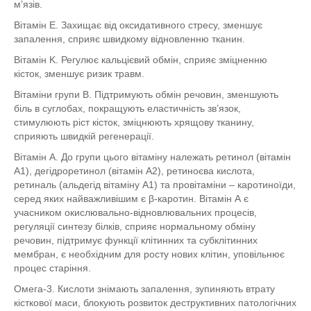
м’язів.
Вітамін E. Захищає від оксидативного стресу, зменшує
запалення, сприяє швидкому відновленню тканин.
Вітамін K. Регулює кальцієвий обмін, сприяє зміцненню
кісток, зменшує ризик травм.
Вітаміни групи B. Підтримують обмін речовин, зменшують
біль в суглобах, покращують еластичність зв’язок,
стимулюють ріст кісток, зміцнюють хрящову тканину,
сприяють швидкій регенерації.
Вітамін A. До групи цього вітаміну належать ретинол (вітамін
А1), дегідроретинол (вітамін А2), ретиноєва кислота,
ретиналь (альдегід вітаміну А1) та провітаміни – каротиноїди,
серед яких найважливішим є β-каротин. Вітамін А є
учасником окислювально-відновлювальних процесів,
регуляції синтезу білків, сприяє нормальному обміну
речовин, підтримує функції клітинних та субклітинних
мембран, є необхідним для росту нових клітин, уповільнює
процес старіння.
Омега-3. Кислоти знімають запалення, зупиняють втрату
кісткової маси, блокують розвиток деструктивних патологічних