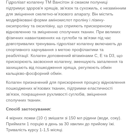
Гідролізат колагену ТМ Вансітон зі смаком полуниці
підтримує здоров’я хрящів, зв’язок та сухожиль, є незамінним
для зміцнення скелетно-м’язового апарату. Він містить
модифіковані форми амінокислот проліну і лізину-
оксипроліну та оксилізіну, що сприяють прискореному
відновленню та зміцненню сполучних тканин. При великих
фізичних навантаженнях на суглоби та зв’язки під час
довготривалих тренувань гідролізат колагену включають до
спортивного харчування з метою профілактики та
реабілітації. Колаген доповнений вітамінами С, Е та D3, що
прискорюють засвоєння колагену, зменшують запалення та
захищають від пошкодження хряща, регулюють обмін
кальцієво-фосфорний обмін.
Колаген призначений для прискорення процесу відновлення
пошкоджених м'язових тканин, підтримки еластичності
зв’язок, покращення рухливості суглобів, зміцнення
сполучних тканин.
Спосіб застосування:
4 мірних ложки (10 г) змішати зі 150 мл рідини (води, соку).
Приймати 1 порцію в день за 30 хвилин до прийому їжі.
Тривалість курсу 1-1,5 місяці.