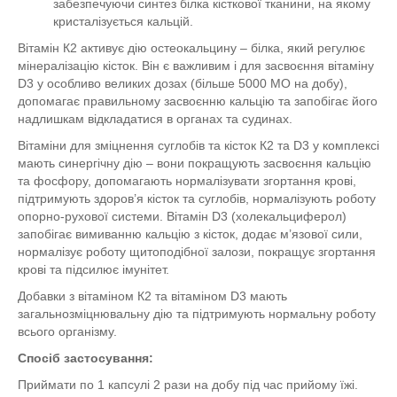
забезпечуючи синтез білка кісткової тканини, на якому
кристалізується кальцій.
Вітамін К2 активує дію остеокальцину – білка, який регулює
мінералізацію кісток. Він є важливим і для засвоєння вітаміну
D3 у особливо великих дозах (більше 5000 МО на добу),
допомагає правильному засвоєнню кальцію та запобігає його
надлишкам відкладатися в органах та судинах.
Вітаміни для зміцнення суглобів та кісток К2 та D3 у комплексі
мають синергічну дію – вони покращують засвоєння кальцію
та фосфору, допомагають нормалізувати згортання крові,
підтримують здоров’я кісток та суглобів, нормалізують роботу
опорно-рухової системи. Вітамін D3 (холекальциферол)
запобігає вимиванню кальцію з кісток, додає м’язової сили,
нормалізує роботу щитоподібної залози, покращує згортання
крові та підсилює імунітет.
Добавки з вітаміном К2 та вітаміном D3 мають
загальнозміцнювальну дію та підтримують нормальну роботу
всього організму.
Спосіб застосування:
Приймати по 1 капсулі 2 рази на добу під час прийому їжі.