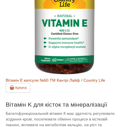
Вітамін E капсули №60 ТМ Кантрі Лайф / Country Life
Купити
Вітамін K для кісток та мінералізації
Багатофункціональний вітамін К має здатність регулювати
зсідання крові, посилювати обмінні процеси в кістковій
тканині, впливати на метаболізм кальцію, на ріст та