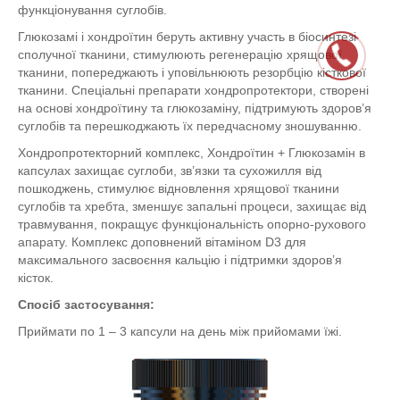
функціонування суглобів.
Глюкозамі і хондроїтин беруть активну участь в біосинтезі
сполучної тканини, стимулюють регенерацію хрящової
тканини, попереджають і уповільнюють резорбцію кісткової
тканини. Спеціальні препарати хондропротектори, створені
на основі хондроїтину та глюкозаміну, підтримують здоров’я
суглобів та перешкоджають їх передчасному зношуванню.
Хондропротекторний комплекс, Хондроїтин + Глюкозамін в
капсулах захищає суглоби, зв’язки та сухожилля від
пошкоджень, стимулює відновлення хрящової тканини
суглобів та хребта, зменшує запальні процеси, захищає від
травмування, покращує функціональність опорно-рухового
апарату. Комплекс доповнений вітаміном D3 для
максимального засвоєння кальцію і підтримки здоров’я
кісток.
Спосіб застосування:
Приймати по 1 – 3 капсули на день між прийомами їжі.