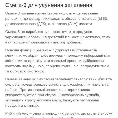
Омега-3 для усунення запалення
Омега-3 поліненасичені жирні кислоти – це незамінні
речовини, до складу яких входять ейкозапентаєнова (ЕПК),
докозагексаєнова (ДГК), α-лінолева (ALA) кислоти.
Омега-3 не виробляються організмом, з продуктів
харчування набрати її в достатній кількості неможливо, тому
найчастіше їх приймають у вигляді добавок.
Основні функції Омега-3 – підтримувати стабільність
клітинних мембран, забезпечувати передачу інформації між
клітинами та пригнічувати запальні процеси, здійснюючи
контроль над імунною, серцево-судинною, репродуктивною
та кістковою системою.
Омега-3 зменшує симптоми запальних захворювань м’язів та
суглобів, усуває ранкову скутість, дискомфорт, чутливість та
набряк. Протизапальні властивості жирних кислот
використовуються при лікуванні захворювань суглобів,
зупиняють втрату кісткової маси, блокують патологічні
процеси а клітинах.
Риб’ячий жир – одна з природних речовин, що містить високу