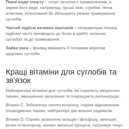
Певні види спорту
– спорт загалом є травматичним, а
окремі його види, наприклад, гірські лижі, стрибки, легка
атлетика, інтенсивний біг збільшують ризики травмування
суглобів.
Частий підйом великих вантажів
– неправильна техніка
підйому часто призводить до болю в хребті, колінних
суглобах та до травмування.
Зайва вага
– фахівці вважають її головним ворогом
здорових суглобів.
Кращі вітаміни для суглобів та
зв’язок
Найкорисніші вітаміни для суглобів, які сприяють зміцненню
тканин, зменшенню запалення та покращують регенерацію:
Вітамін C. Забезпечує синтез колагену, сприяє відновленню
пошкоджених тканин, нейтралізує дію вільних радикалів.
Вітамін D. Сприяє засвоєнню кальцію і фосфору, зменшує
ризик остеопорозу, знижує запальні процеси, підтримує тонус