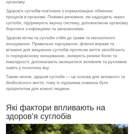
організму.
Здоров'я суглобів пов'язане з нормалізацією обмінних
процесів в організмі. Поживні речовини, які надходять через
суглоби, підтримують імунну систему, допомагаючи організму
боротися з інфекціями та запаленнями.
Здорові кістки та суглоби стійкі до травм та механічного
зношування. Правильне харчування, фізичні вправи та
вітаміни для зміцнення суглобів протягом життя запобігають
їх передчасному зношуванню, знижують ризики болю та
інвалідності, допомагають залишатися активним та рухливим
навіть у похилому віці.
Таким чином, здорові суглоби — це основа для активного та
безболісного життя, тому їх підтримка повинна бути
пріоритетом для кожної людини.
Які фактори впливають на
здоров’я суглобів