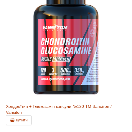
Хондроїтин + Глюкозамін капсули №120 ТМ Вансітон /
Vansiton
Купити