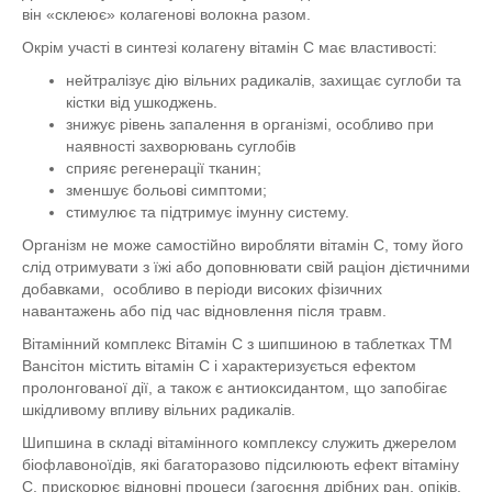
він «склеює» колагенові волокна разом.
Окрім участі в синтезі колагену вітамін С має властивості:
нейтралізує дію вільних радикалів, захищає суглоби та
кістки від ушкоджень.
знижує рівень запалення в організмі, особливо при
наявності захворювань суглобів
сприяє регенерації тканин;
зменшує больові симптоми;
стимулює та підтримує імунну систему.
Організм не може самостійно виробляти вітамін C, тому його
слід отримувати з їжі або доповнювати свій раціон дієтичними
добавками, особливо в періоди високих фізичних
навантажень або під час відновлення після травм.
Вітамінний комплекс Вітамін С з шипшиною в таблетках ТМ
Вансітон містить вітамін С і характеризується ефектом
пролонгованої дії, а також є антиоксидантом, що запобігає
шкідливому впливу вільних радикалів.
Шипшина в складі вітамінного комплексу служить джерелом
біофлавоноїдів, які багаторазово підсилюють ефект вітаміну
С, прискорює відновні процеси (загоєння дрібних ран, опіків,