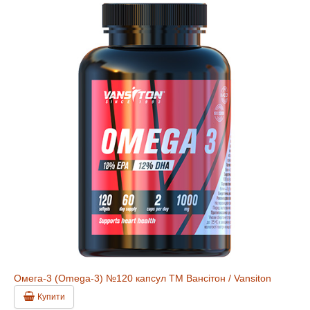
Омега-3 (Omega-3) №120 капсул ТМ Вансітон / Vansiton
Купити