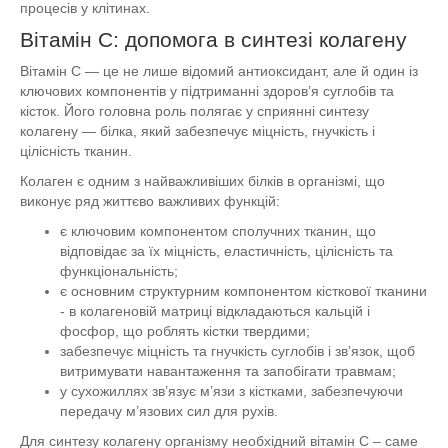
процесів у клітинах.
Вітамін C: допомога в синтезі колагену
Вітамін C — це не лише відомий антиоксидант, але й один із
ключових компонентів у підтриманні здоров’я суглобів та
кісток. Його головна роль полягає у сприянні синтезу
колагену — білка, який забезпечує міцність, гнучкість і
цілісність тканин.
Колаген є одним з найважливіших білків в організмі, що
виконує ряд життєво важливих функцій:
є ключовим компонентом сполучних тканин, що
відповідає за їх міцність, еластичність, цілісність та
функціональність;
є основним структурним компонентом кісткової тканини
- в колагеновій матриці відкладаються кальцій і
фосфор, що роблять кістки твердими;
забезпечує міцність та гнучкість суглобів і зв’язок, щоб
витримувати навантаження та запобігати травмам;
у сухожиллях зв’язує м’язи з кістками, забезпечуючи
передачу м’язових сил для рухів.
Для синтезу колагену організму необхідний вітамін С – саме