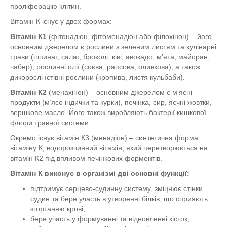
проліферацію клітин.
Вітамін К існує у двох формах:
Вітамін К1
(фітонадіон, фітоменадіон або філохінон) – його
основним джерелом є рослини з зеленим листям та кулінарні
трави (шпинат, салат, броколі, ківі, авокадо, м’ята, майоран,
чабер), рослинні олії (соєва, рапсова, оливкова), а також
дикорослі їстівні рослини (кропива, листя кульбаби).
Вітамін К2
(менахінон) – основним джерелом є м’ясні
продукти (м’ясо індички та курки), печінка, сир, яєчні жовтки,
вершкове масло. Його також виробляють бактерії кишкової
флори травної системи.
Окремо існує вітамін К3 (менадіон) – синтетична форма
вітаміну К, водорозчинний вітамін, який перетворюється на
вітамін К2 під впливом печінкових ферментів.
Вітамін К виконує в організмі дві основні функції:
підтримує серцево-судинну систему, зміцнює стінки
судин та бере участь в утворенні білків, що сприяють
згортанню крові;
бере участь у формуванні та відновленні кісток,