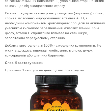
та важких фізичних навантажень, уповільнює старіння клітин
та захищає від оксидативного стресу.
Вітамін Е відіграє значну роль у ліпідному (жировому) обміні,
сприяє засвоєнню жиророзчинних вітамінів А і D, є
необхідним компонентом кровотворних процесів та активним
учасником кисневого забезпечення м'язових тканин. Крім
цього, вітамін Е сприятливо впливає на стан шкіри,
запобігаючи передчасному старінню.
Добавка виготовлена зі 100% натуральних компонентів. Не
містить дріжджів, пшениці, клейковини, молока, цукру,
консервантів або штучних барвників.
Спосіб застосування:
Приймати 1 капсулу на день під час прийому їжі.