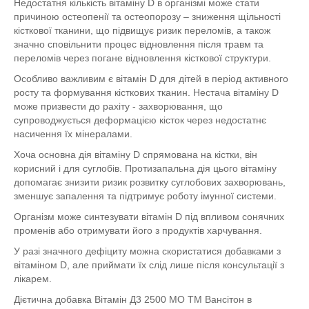
Недостатня кількість вітаміну D в організмі може стати
причиною остеопенії та остеопорозу – зниження щільності
кісткової тканини, що підвищує ризик переломів, а також
значно сповільнити процес відновлення після травм та
переломів через погане відновлення кісткової структури.
Особливо важливим є вітамін D для дітей в період активного
росту та формування кісткових тканин. Нестача вітаміну D
може призвести до рахіту - захворювання, що
супроводжується деформацією кісток через недостатнє
насичення їх мінералами.
Хоча основна дія вітаміну D спрямована на кістки, він
корисний і для суглобів. Протизапальна дія цього вітаміну
допомагає знизити ризик розвитку суглобових захворювань,
зменшує запалення та підтримує роботу імунної системи.
Організм може синтезувати вітамін D під впливом сонячних
променів або отримувати його з продуктів харчування.
У разі значного дефіциту можна скористатися добавками з
вітаміном D, але приймати їх слід лише після консультації з
лікарем.
Дієтична добавка Вітамін Д3 2500 МО ТМ Вансітон в