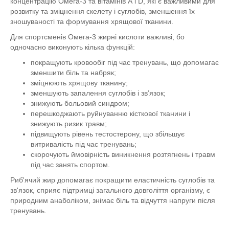
концентрацію Омега-3 та вітамінів А і D, які є важливими для
розвитку та зміцнення скелету і суглобів, зменшення їх
зношуваності та формування хрящової тканини.
Для спортсменів Омега-3 жирні кислоти важливі, бо
одночасно виконують кілька функцій:
покращують кровообіг під час тренувань, що допомагає
зменшити біль та набряк;
зміцнюють хрящову тканину;
зменшують запалення суглобів і зв’язок;
знижують больовий синдром;
перешкоджають руйнуванню кісткової тканини і
знижують ризик травм;
підвищують рівень тестостерону, що збільшує
витривалість під час тренувань;
скорочують ймовірність виникнення розтягнень і травм
під час занять спортом.
Риб'ячий жир допомагає покращити еластичність суглобів та
зв'язок, сприяє підтримці загального довголіття організму, є
природним анаболіком, знімає біль та відчуття напруги після
тренувань.