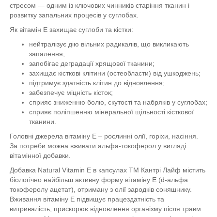
стресом — одним із ключових чинників старіння тканин і
розвитку запальних процесів у суглобах.
Як вітамін Е захищає суглоби та кістки:
нейтралізує дію вільних радикалів, що викликають
запалення;
запобігає деградації хрящової тканини;
захищає кісткові клітини (остеобласти) від ушкоджень;
підтримує здатність клітин до відновлення;
забезпечує міцність кісток;
сприяє зниженню болю, скутості та набряків у суглобах;
сприяє поліпшенню мінеральної щільності кісткової
тканини.
Головні джерела вітаміну Е – рослинні олії, горіхи, насіння.
За потреби можна вживати альфа-токоферол у вигляді
вітамінної добавки.
Добавка Natural Vitamin E в капсулах ТМ Кантрі Лайф містить
біологічно найбільш активну форму вітаміну Е (d-альфа
токоферолу ацетат), отриману з олії зародків соняшнику.
Вживання вітаміну Е підвищує працездатність та
витривалість, прискорює відновлення організму після травм