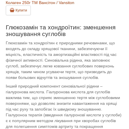
Колаген 250г ТМ Вансітон / Vansiton
Купити
Глюкозамін та хондроїтин: зменшення
зношування суглобів
Глюкозамін та хондроїтин є природними речовинами, що
входять до складу хрящової тканини, забезпечуючи її
міцність, еластичність та амортизаційні властивості під час
фізичної активності. Синовіальна рідина, яка заповнює
суглоб, забезпечує легке ковзання суглобових поверхонь
хрящів, таким чином усуваючи тертя, що призводить до
появи больових відчуттів та зношування суглобів.
Інший природний компонент синовіальної рідини –
гіалуронова кислота. Гіалуронова кислота для суглобів
важлива тим, що сприяє зменшенню тертя між суглобовими
поверхнями, що дозволяє знизити навантаження на хрящі
під час руху та запобігає їх швидкому зношуванню.
Гіалуроноа терапія (введення гіалуроновї кислоти у суглоби)
є є популярним методом лікування при хворобах суглобів
для полегшення симптомів артриту та покращення