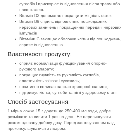
суглобів і прискорює їх відновлення після травм або
навантажень
Вітамін D3 допомагає покращити міцність кісток
Вітамін B6 сприяє відновленню пошкоджених
нервових закінчень і покращенню передачі нервових
імпульсів
Вітаміни C захищає оболонки клітин від пошкоджень,
сприяє їх відновленню
Властивості продукту:
сприяє нормалізації функціонування опорно-
рухового апарату;
покращує гнучкість та рухливість суглобів,
еластичність зв’язок і сухожиль;
позитивно впливає на стан хрящової тканини;
підтримує кістки, суглоби та нігті у здоровому стані.
Спосіб застосування:
1 мірна ложка 15 г додати до 250-400 мл води, добре
розмішати та випити 1 раз на день. Не перевищувати
рекомендовану добову дозу. Перед застосуванням слід
проконсультуватися з лікарем.