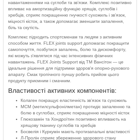
навантаженнями на суглоби та зв’язки. Комплекс позитивно
впливає на амортизаційну функцію хрящів, суглобів і
хребців, сприяє покращенню гнучкості сухожиль і зв’язок,
міцності кісток, а також допомагає зменшити запалення,
біль та скутість.
Комплекс підходить спортсменам та людям з активним
способом життя. FLEX joints support допомагає покращити
самопочуття, позбутися запалень, болю та дискомфорту,
які можуть з'являтися під час інтенсивних фізичних
навантажень. FLEX Joints Support від ТМ Вансітон — це
ідеальне рішення для підтримки здоров'я опорно-рухового
апарату. Смак тропічного пуншу робить прийом цього
продукту приємним і смачним.
Властивості активних компонентів:
Колаген покращує еластичність зв’язок та сухожиль
МСМ (метилсульфонілметан) протидіє запаленню та
болю в суглобах, сприяє покращенню міцності кісток
Глюкозамін та Хондроїтин позитивно впливають на
хрящову тканину суглобів та хребців
Босвелія і Куркумін мають протизапальні властивості
Л-Пролін сприяє збереженню здорового стану