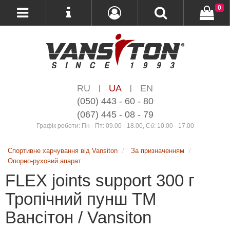
0
RU
UA
EN
|
|
(050) 443 - 60 - 80
(067) 445 - 08 - 79
Графік роботи: Пн - Пт: 09.00 - 18.00, Сб: 10.00 - 17.00
Спортивне харчування від Vansiton
За призначенням
Опорно-руховий апарат
FLEX joints support 300 г
Тропічний пунш ТМ
Вансітон / Vansiton