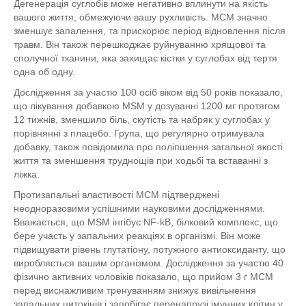
Дегенерація суглобів може негативно вплинути на якість
вашого життя, обмежуючи вашу рухливість. МСМ значно
зменшує запалення, та прискорює період відновлення після
травм. Він також перешкоджає руйнуванню хрящової та
сполучної тканини, яка захищає кістки у суглобах від тертя
одна об одну.
Дослідження за участю 100 осіб віком від 50 років показало,
що лікування добавкою MSM у дозуванні 1200 мг протягом
12 тижнів, зменшило біль, скутість та набряк у суглобах у
порівнянні з плацебо. Група, що регулярно отримувала
добавку, також повідомила про поліпшення загальної якості
життя та зменшення труднощів при ходьбі та вставанні з
ліжка.
Протизапальні властивості МСМ підтверджені
неодноразовими успішними науковими дослідженнями.
Вважається, що MSM інгібує NF-kB, білковий комплекс, що
бере участь у запальних реакціях в організмі. Він може
підвищувати рівень глутатіону, потужного антиоксиданту, що
виробляється вашим організмом. Дослідження за участю 40
фізично активних чоловіків показало, що прийом 3 г МСМ
перед виснажливим тренуванням знижує вивільнення
запальних цитокінів і запобігає перенапрузі імунних клітин у