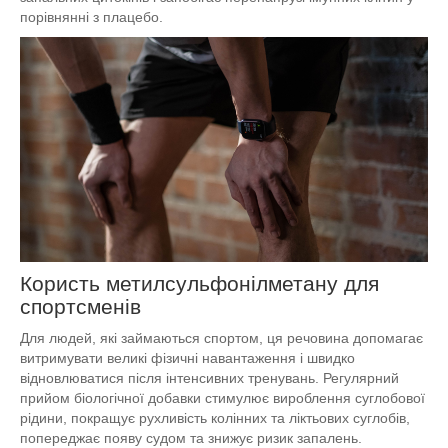
порівнянні з плацебо.
Користь метилсульфонілметану для
спортсменів
Для людей, які займаються спортом, ця речовина допомагає
витримувати великі фізичні навантаження і швидко
відновлюватися після інтенсивних тренувань. Регулярний
прийом біологічної добавки стимулює вироблення суглобової
рідини, покращує рухливість колінних та ліктьових суглобів,
попереджає появу судом та знижує ризик запалень.