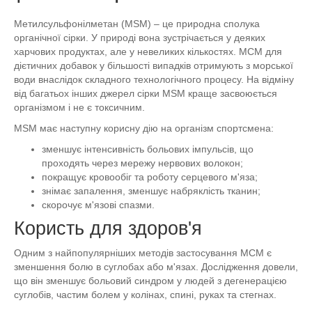
Метилсульфонілметан (MSM) – це природна сполука
органічної сірки. У природі вона зустрічається у деяких
харчових продуктах, але у невеликих кількостях. МСМ для
дієтичних добавок у більшості випадків отримують з морської
води внаслідок складного технологічного процесу. На відміну
від багатьох інших джерел сірки MSM краще засвоюється
організмом і не є токсичним.
MSM має наступну корисну дію на організм спортсмена:
зменшує інтенсивність больових імпульсів, що
проходять через мережу нервових волокон;
покращує кровообіг та роботу серцевого м'яза;
знімає запалення, зменшує набряклість тканин;
скорочує м'язові спазми.
Користь для здоров'я
Одним з найпопулярніших методів застосування МСМ є
зменшення болю в суглобах або м'язах. Дослідження довели,
що він зменшує больовий синдром у людей з дегенерацією
суглобів, частим болем у колінах, спині, руках та стегнах.