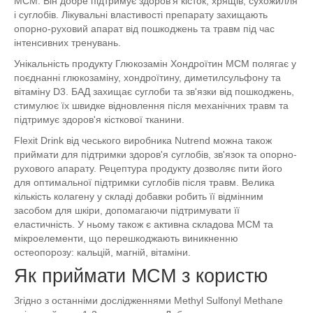
МСМ. Він добре підтримує здоров'я кісток, хрящів, сухожилля
і суглобів. Лікувальні властивості препарату захищають
опорно-руховий апарат від пошкоджень та травм під час
інтенсивних тренувань.
Унікальність продукту Глюкозамін Хондроїтин МСМ полягає у
поєднанні глюкозаміну, хондроїтину, диметилсульфону та
вітаміну D3. БАД захищає суглоби та зв'язки від пошкоджень,
стимулює їх швидке відновлення після механічних травм та
підтримує здоров'я кісткової тканини.
Flexit Drink від чеського виробника Nutrend можна також
приймати для підтримки здоров'я суглобів, зв'язок та опорно-
рухового апарату. Рецептура продукту дозволяє пити його
для оптимальної підтримки суглобів після травм. Велика
кількість колагену у складі добавки робить її відмінним
засобом для шкіри, допомагаючи підтримувати її
еластичність. У ньому також є активна складова МСМ та
мікроелементи, що перешкоджають виникненню
остеопорозу: кальцій, магній, вітаміни.
Як приймати МСМ з користю
Згідно з останніми дослідженнями Methyl Sulfonyl Methane