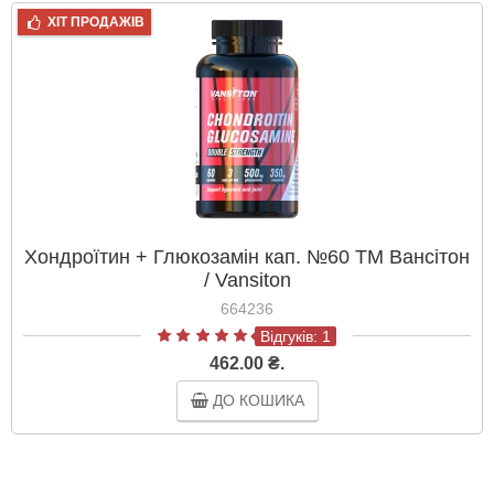
ХІТ ПРОДАЖІВ
Хондроїтин + Глюкозамін кап. №60 ТМ Вансітон
/ Vansiton
664236
Відгуків: 1
462.00 ₴.
ДО КОШИКА