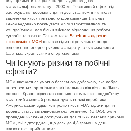
слід приймати 1-2 рази на день. Добова доза
метилсульфонілметану – 2000 мг. Позитивний ефект від
застосування добавки в даній дозі стає помітним після
закінчення курсу тривалістю щонайменше 1 місяць.
Рекомендовано поєднувати MSM з глюкозаміном та
хондроїтином, для більш якісного відновлення роботи
суглобів та зв'язок. Так комплекс
Вансітон хондроїтин +
глюкозамін + МСМ
показав відмінні результати щодо
відновлення опорно-рухового апарату та був схвалений
багатьма українськими спортсменами.
Чи існують ризики та побічні
ефекти?
МСМ вважається умовно безпечною добавкою, яка добре
переноситься організмом з мінімальною кількістю побічних
ефектів. Краще сірка засвоюється в комплексі хондроїтину
мсм, який зазвичай рекомендують великі виробники.
Американський відділ контролю якості FDA надали даній
добавці статус загальновизнаної безпечної (GRAS). Були
проведені численні дослідження для оцінки безпеки прийому
МСМ, які підтвердили, що дози до 4,8 грама на день
вважаються прийнятними.