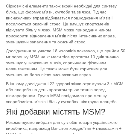
Сірковмісні елементи також вкрай необхідні для синтезу
білка, що формує м'язи, суглоби та зв'язки. Під час
виснажливих вправ відбувається пошкодження м'язів і
посилюється окисний стрес. Це змушує спортсменів
відчувати біль у м'язах. MSM може природним чином
прискорити відновлення м'язів після інтенсивних вправ,
зменшуючи запалення та окисний стрес.
Дослідження за участю 18 чоловіків показало, що прийом 50
мг порошку MSM на кг маси тіла протягом 10 днів значно
зменшує ушкодження м'язів, спричинене фізичним
навантаженням. Це також може бути корисним для
зменшення болю після виснажливих вправ.
В іншому дослідженні 22 здорові жінки отримували 3 г МСМ
або плацебо на день протягом трьох тижнів перед
півмарафоном. Група MSM повідомила про меншу
хворобливість м'язів і біль у суглобах, ніж група плацебо.
Які добавки містять MSM?
Рекомендуємо вибрати для суглобів товари українського
виробника, наприклад Вансітон хондроїтин + глюкозамін +