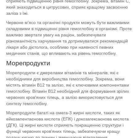
сприяють підвищенню рівня гемоглобіну. Зокрема, вітамін С,
який знаходиться в цитрусових, сприяє кращому засвоєнню
заліза з їжі.
Червоне м'ясо та органічні продукти можуть бути важливими
складовими в підвищенні рівня гемоглобіну в організмі. Проте
важливо звертати увагу на раціон, забезпечувати
різноманітність харчування та дотримуватися рекомендацій
лікаря або дієтолога, особливо при наявності певних
медичних станів, що впливають на рівень гемоглобіну.
Морепродукти
Морепродукти є джерелами вітамінів та мінералів, які є
необхідними для виробництва гемоглобіну. Зокрема, вони
містять вітамін В12 та залізо, які є ключовими компонентами
гемоглобіну. Вітамін В12 необхідний для формування зрілих
червоних кров'яних тілець, а залізо використовується для
синтезу гемоглобіну.
Морепродукти багаті на омега-3 жирні кислоти, таких як
ейкозапентаєнова кислота (ЕПК) і докозагексаєнова кислота
(ДГК). Ці жирні кислоти сприяють покращенню структури і
функції червоних кров'яних тілець, забезпечуючи кращу
подачу кисню до тканин і зменшуючи відкладення