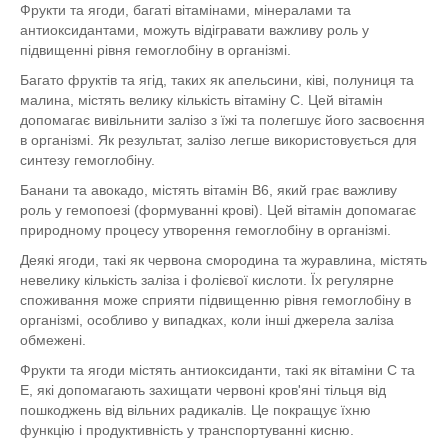
Фрукти та ягоди, багаті вітамінами, мінералами та
антиоксидантами, можуть відігравати важливу роль у
підвищенні рівня гемоглобіну в організмі.
Багато фруктів та ягід, таких як апельсини, ківі, полуниця та
малина, містять велику кількість вітаміну C. Цей вітамін
допомагає вивільнити залізо з їжі та полегшує його засвоєння
в організмі. Як результат, залізо легше використовується для
синтезу гемоглобіну.
Банани та авокадо, містять вітамін B6, який грає важливу
роль у гемопоезі (формуванні крові). Цей вітамін допомагає
природному процесу утворення гемоглобіну в організмі.
Деякі ягоди, такі як червона смородина та журавлина, містять
невелику кількість заліза і фолієвої кислоти. Їх регулярне
споживання може сприяти підвищенню рівня гемоглобіну в
організмі, особливо у випадках, коли інші джерела заліза
обмежені.
Фрукти та ягоди містять антиоксиданти, такі як вітаміни C та
E, які допомагають захищати червоні кров'яні тільця від
пошкоджень від вільних радикалів. Це покращує їхню
функцію і продуктивність у транспортуванні кисню.