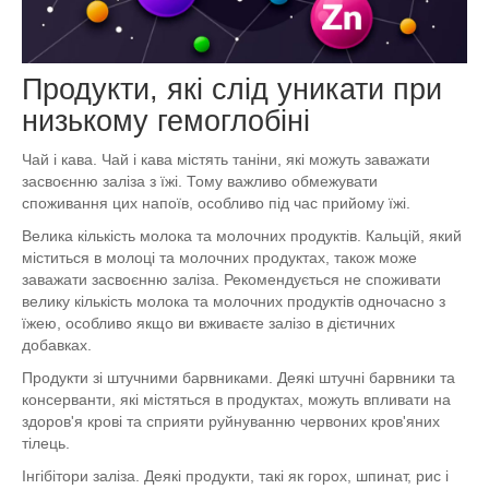
Продукти, які слід уникати при
низькому гемоглобіні
Чай і кава. Чай і кава містять таніни, які можуть заважати
засвоєнню заліза з їжі. Тому важливо обмежувати
споживання цих напоїв, особливо під час прийому їжі.
Велика кількість молока та молочних продуктів. Кальцій, який
міститься в молоці та молочних продуктах, також може
заважати засвоєнню заліза. Рекомендується не споживати
велику кількість молока та молочних продуктів одночасно з
їжею, особливо якщо ви вживаєте залізо в дієтичних
добавках.
Продукти зі штучними барвниками. Деякі штучні барвники та
консерванти, які містяться в продуктах, можуть впливати на
здоров'я крові та сприяти руйнуванню червоних кров'яних
тілець.
Інгібітори заліза. Деякі продукти, такі як горох, шпинат, рис і