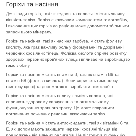
Горіхи та насіння
Деякі види горіхів, такі як кедрові та волоські містять значну
кількість заліза. Залізо є ключовим компонентом гемоглобіну,
і включення цих горіхів до раціону може допомогти збільшити
запаси цього мінералу.
Горіхи та насіння, такі як насіння гарбуза, містять фолієву
кислоту, яка грає важливу роль у формуванні та дозріванні
червоних кров'яних тілець. Фолієва кислота сприяє розвитку
здорових червоних кров'яних тілець і впливає на виробництво
гемоглобіну.
Горіхи та насіння містять вітаміни B, такі як вітамін B6 та
вітамін B9 (фолієва кислота). Вони сприяють гемопоезу
(синтезу крові) та допомагають виробляти гемоглобін.
Горіхи та насіння містять велику кількість волокон, які
сприяють здоровому харчуванню та оптимальному
функціонуванню травного тракту. Це може покращити
поглинання поживних речовин, включаючи залізо.
Горіхи та насіння містять антиоксиданти, такі як вітаміни C та
E, які допомагають захищати червоні кров'яні тільця від
пошкоджень від вільних радикалів. Це підтримує їх функцію