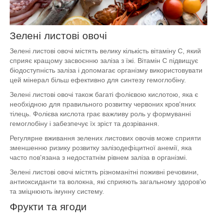
Зелені листові овочі
Зелені листові овочі містять велику кількість вітаміну C, який
сприяє кращому засвоєнню заліза з їжі. Вітамін C підвищує
біодоступність заліза і допомагає організму використовувати
цей мінерал більш ефективно для синтезу гемоглобіну.
Зелені листові овочі також багаті фолієвою кислотою, яка є
необхідною для правильного розвитку червоних кров'яних
тілець. Фолієва кислота грає важливу роль у формуванні
гемоглобіну і забезпечує їх зріст та дозрівання.
Регулярне вживання зелених листових овочів може сприяти
зменшенню ризику розвитку залізодефіцитної анемії, яка
часто пов'язана з недостатнім рівнем заліза в організмі.
Зелені листові овочі містять різноманітні поживні речовини,
антиоксиданти та волокна, які сприяють загальному здоров'ю
та зміцнюють імунну систему.
Фрукти та ягоди