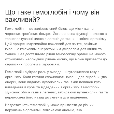
Що таке гемоглобін і чому він
важливий?
Гемоглобін — це залізовмісний білок, що міститься в
червоних кров'яних тільцях. Його основна функція полягає в
транспортуванні кисню з легенів до тканин і клітин організму.
Цей процес надзвичайно важливий для життя, оскільки
кисень є ключовим енергетичним джерелом для клітин та
тканин. Без достатнього рівня гемоглобіну органи не можуть
отримувати необхідний рівень кисню, що може призвести до
серйозних проблем зі здоров'ям.
Гемоглобін відіграє роль у виведенні вуглекислого газу з
організму. Коли клітини споживають кисень для виробництва
енергії, вони видають вуглекислий газ, який повинен бути
виведений із крові та відведений з організму. Гемоглобін
здійснює обмін газів в легенях, забираючи вуглекислий газ та
переносячи його назад до легенів для виділення.
Недостатність гемоглобіну може призвести до різних
порушень в організмі, включаючи анемію, яка