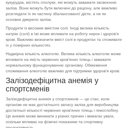
кукурудза, містять сполуки, які можуть заважати засвоєнню
заліза. Вони можуть бути включені до раціону, але важливо
розглядати їх як частину збалансованої дієти, а не як
основне джерело заліза.
Продукти із високим вмістом солі. Іноді велика кількість
натрію (солі) в їжі може впливати на роботу нирок і здоров'я
крові. Важливо визначити вміст солі в продуктах та споживати
їх у помірних кількостях.
Надмірна кількість алкоголю. Велика кількість алкоголю може
впливати на якість червоних кров'яних тілець і заважати
нормальному функціонуванню організму. Обмеження
споживання алкоголю важливо для підтримки здоров'я крові.
Залізодефіцитна анемія у
спортсменів
Залізодефіцитна анемія у спортсменів — це стан, коли
організм не має достатнього запасу заліза для виробництва
достатньої кількості червоних кров'яних тілець і гемоглобіну.
Ця анемія може виникати з різних причин і вимагає уваги,
оскільки впливає на фізичні показники та спортивну
продуктивність.