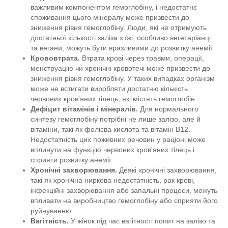
важливим компонентом гемоглобіну, і недостатнє
споживання цього мінералу може призвести до
зниження рівня гемоглобіну. Люди, які не отримують
достатньої кількості заліза з їжі, особливо вегетаріанці
та вегани, можуть бути вразливими до розвитку анемії.
Крововтрата.
Втрата крові через травми, операції,
менструацію чи хронічні кровотечі може призвести до
зниження рівня гемоглобіну. У таких випадках організм
може не встигати виробляти достатню кількість
червоних кров'яних тілець, які містять гемоглобін.
Дефіцит вітамінів і мінералів.
Для нормального
синтезу гемоглобіну потрібні не лише залізо, але й
вітаміни, такі як фолієва кислота та вітамін В12.
Недостатність цих поживних речовин у раціоні може
вплинути на функцію червоних кров'яних тілець і
сприяти розвитку анемії.
Хронічні захворювання.
Деякі хронічні захворювання,
такі як хронічна ниркова недостатність, рак крові,
інфекційні захворювання або запальні процеси, можуть
впливати на виробництво гемоглобіну або сприяти його
руйнуванню.
Вагітність.
У жінок під час вагітності попит на залізо та