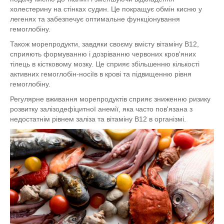
холестерину на стінках судин. Це покращує обмін кисню у
легенях та забезпечує оптимальне функціонування
гемоглобіну.
Також морепродукти, завдяки своєму вмісту вітаміну B12,
сприяють формуванню і дозріванню червоних кров'яних
тілець в кістковому мозку. Це сприяє збільшенню кількості
активних гемоглобін-носіїв в крові та підвищенню рівня
гемоглобіну.
Регулярне вживання морепродуктів сприяє зниженню ризику
розвитку залізодефіцитної анемії, яка часто пов'язана з
недостатнім рівнем заліза та вітаміну В12 в організмі.