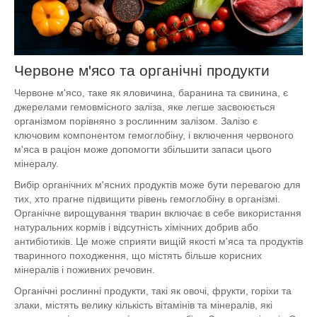
Червоне м'ясо та органічні продукти
Червоне м'ясо, таке як яловичина, баранина та свинина, є
джерелами гемовмісного заліза, яке легше засвоюється
організмом порівняно з рослинним залізом. Залізо є
ключовим компонентом гемоглобіну, і включення червоного
м'яса в раціон може допомогти збільшити запаси цього
мінералу.
Вибір органічних м'ясних продуктів може бути перевагою для
тих, хто прагне підвищити рівень гемоглобіну в організмі.
Органічне вирощування тварин включає в себе використання
натуральних кормів і відсутність хімічних добрив або
антибіотиків. Це може сприяти вищій якості м'яса та продуктів
тваринного походження, що містять більше корисних
мінералів і поживних речовин.
Органічні рослинні продукти, такі як овочі, фрукти, горіхи та
злаки, містять велику кількість вітамінів та мінералів, які