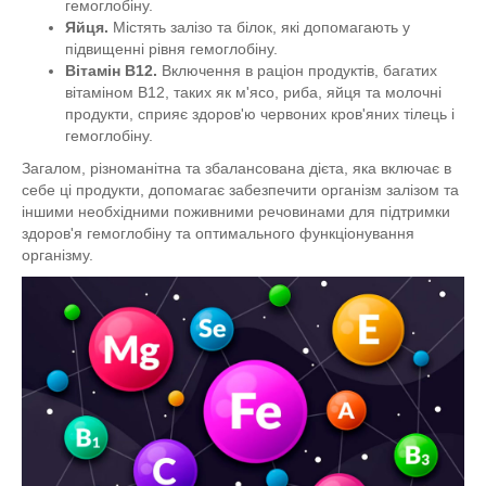
гемоглобіну.
Яйця.
Містять залізо та білок, які допомагають у
підвищенні рівня гемоглобіну.
Вітамін B12.
Включення в раціон продуктів, багатих
вітаміном B12, таких як м'ясо, риба, яйця та молочні
продукти, сприяє здоров'ю червоних кров'яних тілець і
гемоглобіну.
Загалом, різноманітна та збалансована дієта, яка включає в
себе ці продукти, допомагає забезпечити організм залізом та
іншими необхідними поживними речовинами для підтримки
здоров'я гемоглобіну та оптимального функціонування
організму.