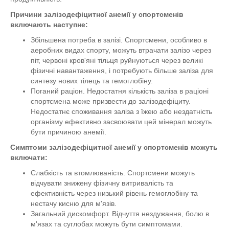
Причини залізодефіцитної анемії у спортсменів
включають наступне:
Збільшена потреба в залізі. Спортсмени, особливо в
аеробних видах спорту, можуть втрачати залізо через
піт, червоні кров'яні тільця руйнуються через великі
фізичні навантаження, і потребують більше заліза для
синтезу нових тілець та гемоглобіну.
Поганий раціон. Недостатня кількість заліза в раціоні
спортсмена може призвести до залізодефіциту.
Недостатнє споживання заліза з їжею або нездатність
організму ефективно засвоювати цей мінерал можуть
бути причиною анемії.
Симптоми залізодефіцитної анемії у спортсменів можуть
включати:
Слабкість та втомлюваність. Спортсмени можуть
відчувати знижену фізичну витривалість та
ефективність через низький рівень гемоглобіну та
нестачу кисню для м'язів.
Загальний дискомфорт. Відчуття нездужання, болю в
м'язах та суглобах можуть бути симптомами.