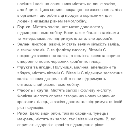
насіння і насіння соняшника містять не лише залізо,
але й цинк. Цинк сприяє покращенню засвоєння заліза
в організмі, що робить ці продукти корисними для
людей з низьким рівнем гемоглобіну.
Горіхи.
Містять залізо, яке може допомогти у
підвищенні гемоглобіну. Вони також багаті вітамінами
та мінералами, які підтримують загальне здоров'я.
Зелені листові овочі.
Містять велику кількість заліза,
а також вітамін C та фолієву кислоту. Вітамін C
покращує засвоєння заліза, а фолієва кислота сприяє
створенню нових червоних кров'яних тілець.
Фрукти та ягоди.
Полуниця, малина, апельсини та
яблука, містять вітамін C. Вітамін C підвищує засвоєння
заліза з інших джерел, тобто вони підтримують
оптимальний рівень гемоглобіну.
Фасоль і крупи.
Містять залізо і фолієву кислоту.
Фолієва кислота сприяє створенню нових червоних
кров'яних тілець, а залізо допомагає підтримувати їхній
ріст і функцію.
Риба.
Деякі види риби, такі як сардини, тунець і
макрель, містять як залізо, так і вітаміни групи B, які
сприяють здоров'ю крові та підвищенню рівня