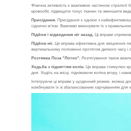
Фізична активність є важливою частиною стратегії 
кровообіг, підвищити тонус тканин та зменшити вид
Присідання.
Присідання є однією з найефективніших
сідничні м'язи. Важливо виконувати їх з правильно
Підйом і відведення ніг назад.
Ці вправи спрямова
Підйом ніг.
Ця вправа ефективна для зміцнення пере
вертикальному положенні протягом деякого часу і 
Розтяжка Поза "Лотос".
Розтягування також важлив
Ходьба з підняттям колін.
Ця вправа стимулює кро
дня. Ходіть на місці, піднімаючи коліна вгору, і на
Інтегруючи ці вправи у щоденний режим, можна дося
комбінувати їх зі збалансованим харчуванням для 