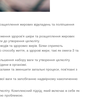
 розщеплення жирових відкладень та поліпшення
реження здоров'я шкіри та розщеплення жирових
ти до утворення целюліту.
еводів та здорових жирів. Білки сприяють
способу життя, а здорові жири, такі як омега-3 та
ільшення набору ваги та утворення целюліту.
дини в організмі.
алами та зменшити запальні процеси, пов'язані з
ової ваги та запобіганню надмірному накопиченню
літу. Комплексний підхід, який включає в себе як
чною проблемою.