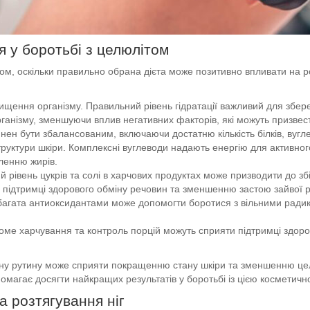
 у боротьбі з целюлітом
том, оскільки правильно обрана дієта може позитивно впливати на
чищення організму. Правильний рівень гідратації важливий для збе
рганізму, зменшуючи вплив негативних факторів, які можуть призвес
инен бути збалансованим, включаючи достатню кількість білків, вугл
уктури шкіри. Комплексні вуглеводи надають енергію для активного 
ленню жирів.
 рівень цукрів та солі в харчових продуктах може призводити до зб
підтримці здорового обміну речовин та зменшенню застою зайвої рі
 багата антиоксидантами може допомогти боротися з вільними радик
доме харчування та контроль порцій можуть сприяти підтримці здор
ну рутину може сприяти покращенню стану шкіри та зменшенню целю
опомагає досягти найкращих результатів у боротьбі із цією космети
а розтягування ніг