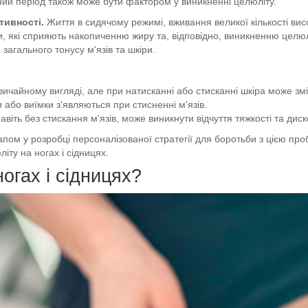
ний період також може бути фактором у виникненні целюліту.
тивності.
Життя в сидячому режимі, вживання великої кількості ви
и, які сприяють накопиченню жиру та, відповідно, виникненню целюл
загального тонусу м'язів та шкіри.
вичайному вигляді, але при натисканні або стисканні шкіра може змі
и або виїмки з'являються при стисненні м'язів.
віть без стискання м'язів, може виникнути відчуття тяжкості та дис
тапом у розробці персоналізованої стратегії для боротьби з цією п
ту на ногах і сідницях.
огах і сідницях?