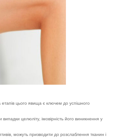
 етапів цього явища є ключем до успішного
и випадки целюліту, імовірність його виникнення у
птивів, можуть призводити до розслаблення тканин і