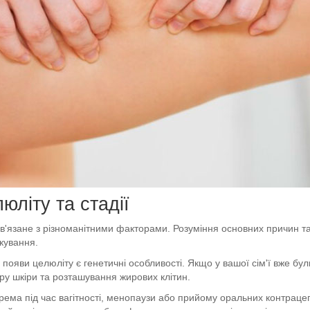
юліту та стадії
в'язане з різноманітними факторами. Розуміння основних причин та
кування.
появи целюліту є генетичні особливості. Якщо у вашої сім'ї вже бул
ру шкіри та розташування жирових клітин.
крема під час вагітності, менопаузи або прийому оральних контраце