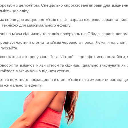
боротьби з целюлітом. Спеціально спроєктовані вправи для зміцненн
имість целюліту.
 вправ для зміцнення м'язів ніг. Ця вправа охоплює верхні та нижні 
ю технікою для максимального ефекту.
ні на м'язи сідничних та задніх поверхонь ніг. Обидві вправи допом
дньої частини стегна та м'язів черевного преса. Лежачи на спині, 
опускайте.
о включати в тренувань. Поза "Лотос" — це ефективна поза йоги, як
вообіг та зміцнює м'язи стегон та сідниць. Ідеально виконувати я
магайтеся максимально підняти стегно.
гти помітного покращення в стані м'язів ніг та зменшити вигляд це
максимального ефекту.