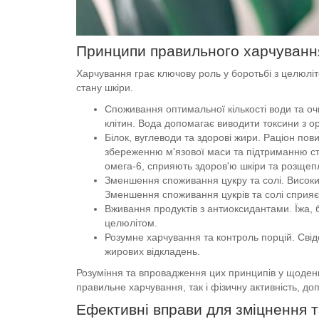
Принципи правильного харчування
Харчування грає ключову роль у боротьбі з целюлі
стану шкіри.
Споживання оптимальної кількості води та о
клітин. Вода допомагає виводити токсини з о
Білок, вуглеводи та здорові жири. Раціон пов
збереженню м'язової маси та підтриманню стр
омега-6, сприяють здоров'ю шкіри та розщеп
Зменшення споживання цукру та солі. Високий
Зменшення споживання цукрів та солі сприяє 
Вживання продуктів з антиоксидантами. Їжа,
целюлітом.
Розумне харчування та контроль порцій. Сві
жирових відкладень.
Розуміння та впровадження цих принципів у щоден
правильне харчування, так і фізичну активність, д
Ефективні вправи для зміцнення т