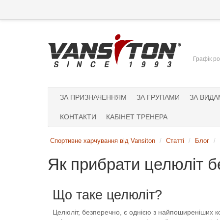
Графік ро
ЗА ПРИЗНАЧЕННЯМ
ЗА ГРУПАМИ
ЗА ВИДА
КОНТАКТИ
КАБІНЕТ ТРЕНЕРА
Спортивне харчування від Vansiton
Статті
Блог
Як прибрати целюліт б
Що таке целюліт?
Целюліт, безперечно, є однією з найпоширеніших ко