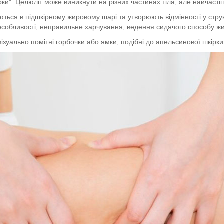
и". Целюліт може виникнути на різних частинах тіла, але найчастіше 
ються в підшкірному жировому шарі та утворюють відмінності у стр
особливості, неправильне харчування, ведення сидячого способу жит
 візуально помітні горбочки або ямки, подібні до апельсинової шкір