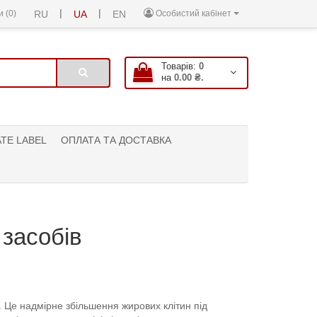
|
|
 (0)
RU
UA
EN
Особистий кабінет
Товарів:
0
на
0.00 ₴.
ATE LABEL
ОПЛАТА ТА ДОСТАВКА
 засобів
. Це надмірне збільшення жирових клітин під