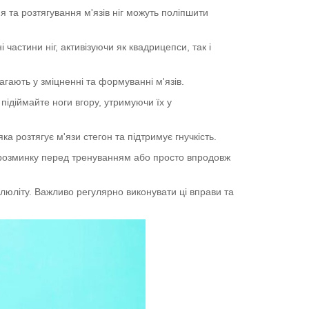
я та розтягування м'язів ніг можуть поліпшити
частини ніг, активізуючи як квадрицепси, так і
агають у зміцненні та формуванні м'язів.
підіймайте ноги вгору, утримуючи їх у
а розтягує м'язи стегон та підтримує гнучкість.
к розминку перед тренуванням або просто впродовж
люліту. Важливо регулярно виконувати ці вправи та