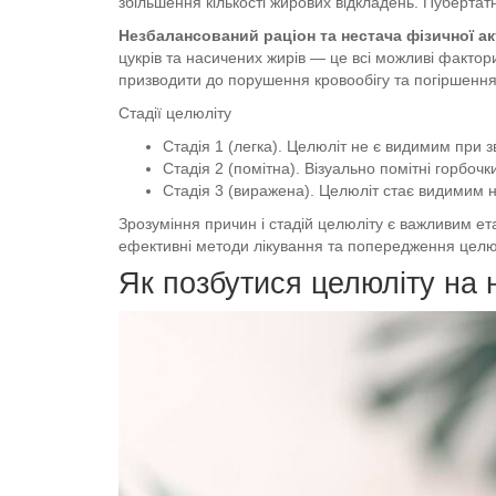
збільшення кількості жирових відкладень. Пубертат
Незбалансований раціон та нестача фізичної ак
цукрів та насичених жирів — це всі можливі фактор
призводити до порушення кровообігу та погіршення 
Стадії целюліту
Стадія 1 (легка). Целюліт не є видимим при з
Стадія 2 (помітна). Візуально помітні горбочк
Стадія 3 (виражена). Целюліт стає видимим на
Зрозуміння причин і стадій целюліту є важливим е
ефективні методи лікування та попередження целюлі
Як позбутися целюліту на н