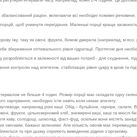
балансований раціон, включаючи всі необхідні поживні речовини, та
порцій, щоб уникнути переїдання. Маленькі порції краще засвоюєть
ову їжу, таку як овочі, фрукти, білкові джерела (наприклад, м'ясо, 
бе збереження оптимального рівня гідратації. Протягом дня необхі
 розробляється в залежності від ваших потреб - для схуднення, під
ня контролю над апетитом, стабілізацію рівня цукру в крові та під
тервалом не більше 4 годин. Розмір порції має складати одну склян
го харчування, необхідно їсти навіть коли немає апетиту.
углеводи, наприклад різні каші. Обід – бульйони, гарніри, салати. В
очі, фрукти, цільнозерновий хліб, знежирені каші, каші та мюслі без
 каву, солодощі, шоколад, фаст-фуд, оскільки вони містять занадто
 овочами, бажано зеленими. Але кількість овочів має перевищувати 
бляються та при цьому сприяють виведенню рідини з організму.