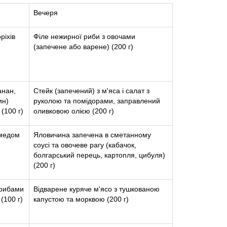
Вечеря
ріхів
Філе нежирної риби з овочами
(запечене або варене) (200 г)
анан,
Стейк (запечений) з м'яса і салат з
ин)
руколою та помідорами, заправлений
(100 г)
оливковою олією (200 г)
 медом
Яловичина запечена в сметанному
соусі та овочеве рагу (кабачок,
болгарський перець, картопля, цибуля)
(200 г)
грибами
Відварене куряче м'ясо з тушкованою
(100 г)
капустою та морквою (200 г)