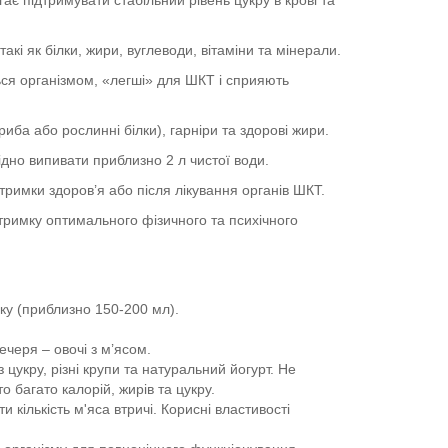
кі як білки, жири, вуглеводи, вітаміни та мінерали.
ся організмом, «легші» для ШКТ і сприяють
риба або рослинні білки), гарніри та здорові жири.
дно випивати приблизно 2 л чистої води.
тримки здоров’я або після лікування органів ШКТ.
тримку оптимального фізичного та психічного
ку (приблизно 150-200 мл).
ечеря – овочі з м’ясом.
 цукру, різні крупи та натуральний йогурт. Не
 багато калорій, жирів та цукру.
кількість м'яса втричі. Корисні властивості