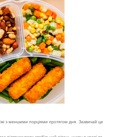
 їжі з меншими порціями протягом дня. Зазвичай це
ає підтримувати стабільний рівень цукру в крові та