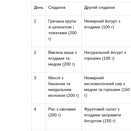
День
Сніданок
Другий сніданок
1
Гречана крупа
Нежирний йогурт з
зі шпинатом і
ягодами (100 г)
томатами (200
г)
2
Вівсяна каша з
Натуральний йогурт з
ягодами та
горіхами (100 г)
медом (200 г)
3
Мюслі з
Нежирний
бананом та
кисломолочний сир з
мигдальним
медом та горіхами (150
молоком (200 г)
г)
4
Рис з овочами
Фруктовий салат з
(200 г)
ягодами заправити
йогуртом (150 г)