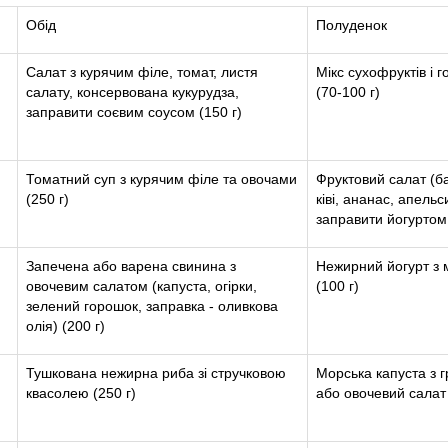
Обід
Полуденок
Салат з курячим філе, томат, листя
Мікс сухофруктів і го
салату, консервована кукурудза,
(70-100 г)
заправити соєвим соусом (150 г)
Томатний суп з курячим філе та овочами
Фруктовий салат (б
(250 г)
ківі, ананас, апельс
заправити йогуртом 
Запечена або варена свинина з
Нежирний йогурт з
овочевим салатом (капуста, огірки,
(100 г)
зелений горошок, заправка - оливкова
олія) (200 г)
Тушкована нежирна риба зі стручковою
Морська капуста з 
квасолею (250 г)
або овочевий салат 