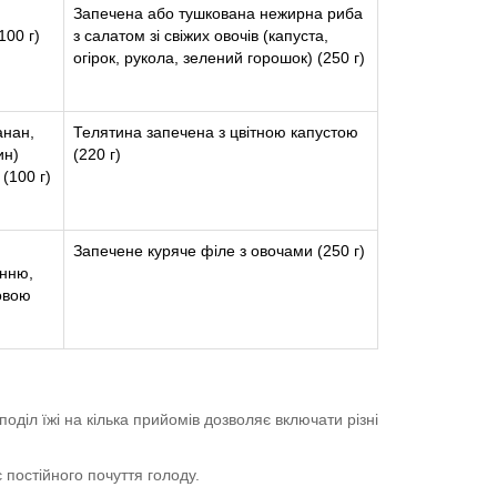
Запечена або тушкована нежирна риба
100 г)
з салатом зі свіжих овочів (капуста,
огірок, рукола, зелений горошок) (250 г)
анан,
Телятина запечена з цвітною капустою
ин)
(220 г)
(100 г)
Запечене куряче філе з овочами (250 г)
енню,
овою
діл їжі на кілька прийомів дозволяє включати різні
 постійного почуття голоду.