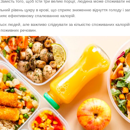
Замість того, щоб їсти три великі порції, людина може споживати нев
ний рівень цукру в крові, що сприяє зниженню відчуття голоду і зап
прияє ефективному спалюванню калорій.
ох людей, але важливо слідкувати за кількістю споживаних калорій
их поживних речовин.