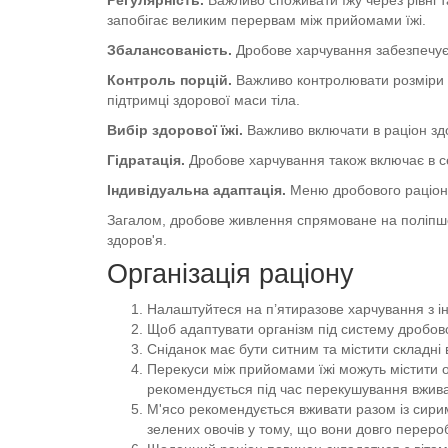
запобігає великим перервам між прийомами їжі.
Збалансованість.
Дробове харчування забезпечує з
Контроль порцій.
Важливо контролювати розміри 
підтримці здорової маси тіла.
Вибір здорової їжі.
Важливо включати в раціон здор
Гідратація.
Дробове харчування також включає в се
Індивідуальна адаптація.
Меню дробового раціону
Загалом, дробове живлення спрямоване на поліпшен
здоров'я.
Організація раціону
Налаштуйтеся на п’ятиразове харчування з ін
Щоб адаптувати організм під систему дробово
Сніданок має бути ситним та містити складні в
Перекуси між прийомами їжі можуть містити ов
рекомендується під час перекушування вживати
М'ясо рекомендується вживати разом із сирими
зелених овочів у тому, що вони довго переро