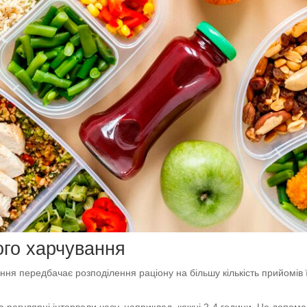
ого харчування
ння передбачає розподілення раціону на більшу кількість прийомів
а регулярні інтервали часу, наприклад, кожні 2-4 години. Це допомаг