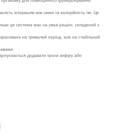
их організму для повноцінного функціонування.
лість інтервалів між ними та калорійність їжі. Це
ьки ця система має на увазі раціон, складений з
озрахована на тривалий період, але на стабільний
равами.
і допускається додавати трохи зефіру або