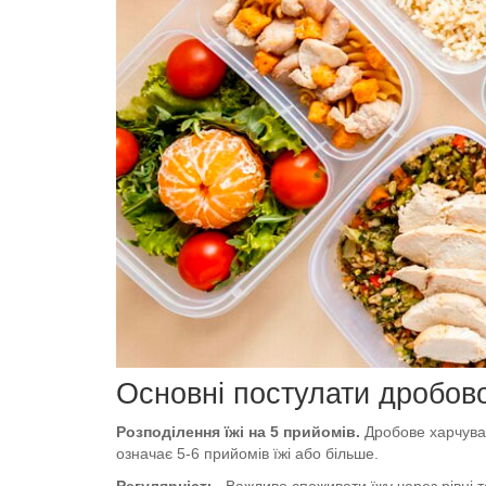
Основні постулати дробов
Розподілення їжі на 5 прийомів.
Дробове харчува
означає 5-6 прийомів їжі або більше.
Регулярність.
Важливо споживати їжу через рівні т