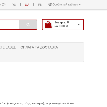
|
|
 (0)
RU
UA
EN
Особистий кабінет
Товарів:
0
на
0.00 ₴.
ATE LABEL
ОПЛАТА ТА ДОСТАВКА
і (сніданок, обід, вечеря), а розподіляє її на