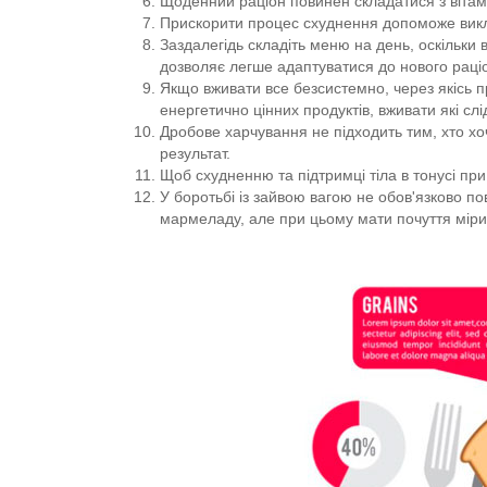
Щоденний раціон повинен складатися з вітамін
Прискорити процес схуднення допоможе виклю
Заздалегідь складіть меню на день, оскільки в
дозволяє легше адаптуватися до нового раціо
Якщо вживати все безсистемно, через якісь п
енергетично цінних продуктів, вживати які слі
Дробове харчування не підходить тим, хто хо
результат.
Щоб схудненню та підтримці тіла в тонусі пр
У боротьбі із зайвою вагою не обов'язково по
мармеладу, але при цьому мати почуття міри