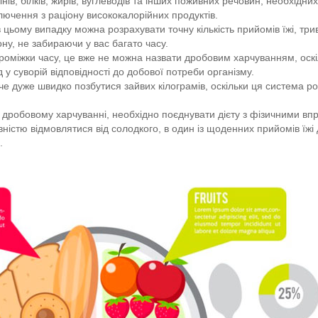
ів, білків, жирів, вуглеводів та інших поживних речовин, необхідн
чення з раціону висококалорійних продуктів.
 цьому випадку можна розрахувати точну кількість прийомів їжі, трива
ну, не забираючи у вас багато часу.
роміжки часу, це вже не можна назвати дробовим харчуванням, оскіл
д у суворій відповідності до добової потреби організму.
че дуже швидко позбутися зайвих кілограмів, оскільки ця система р
и дробовому харчуванні, необхідно поєднувати дієту з фізичними вп
вністю відмовлятися від солодкого, в один із щоденних прийомів їж
.