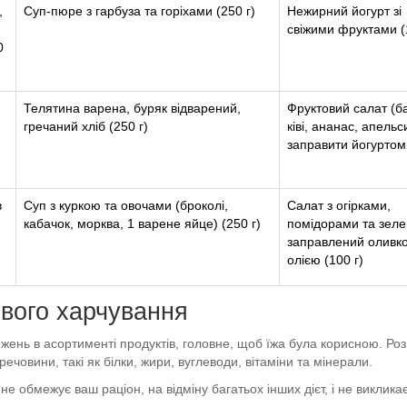
,
Суп-пюре з гарбуза та горіхами (250 г)
Нежирний йогурт зі
свіжими фруктами (
0
Телятина варена, буряк відварений,
Фруктовий салат (б
гречаний хліб (250 г)
ківі, ананас, апельс
заправити йогуртом 
в
Суп з куркою та овочами (броколі,
Салат з огірками,
кабачок, морква, 1 варене яйце) (250 г)
помідорами та зел
заправлений оливк
олією (100 г)
ового харчування
ень в асортименті продуктів, головне, щоб їжа була корисною. Розпо
речовини, такі як білки, жири, вуглеводи, вітаміни та мінерали.
е обмежує ваш раціон, на відміну багатьох інших дієт, і не викликає