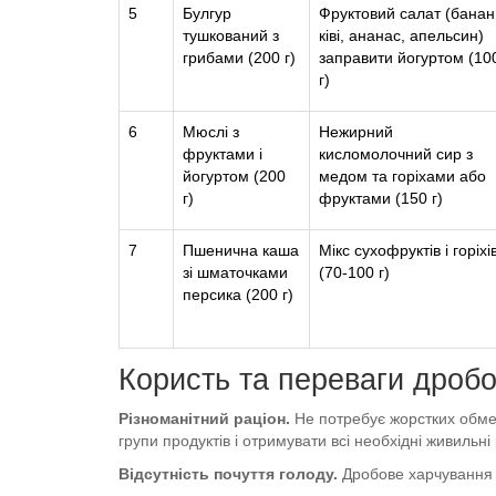
5
Булгур
Фруктовий салат (банан
тушкований з
ківі, ананас, апельсин)
грибами (200 г)
заправити йогуртом (10
г)
6
Мюслі з
Нежирний
фруктами і
кисломолочний сир з
йогуртом (200
медом та горіхами або
г)
фруктами (150 г)
7
Пшенична каша
Мікс сухофруктів і горіхі
зі шматочками
(70-100 г)
персика (200 г)
Користь та переваги дроб
Різноманітний раціон.
Не потребує жорстких обмеж
групи продуктів і отримувати всі необхідні живильні 
Відсутність почуття голоду.
Дробове харчування н