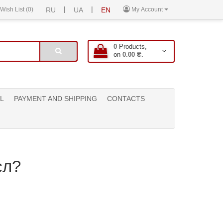
|
|
Wish List (0)
RU
UA
EN
My Account
0
Products,
on
0.00 ₴.
L
PAYMENT AND SHIPPING
CONTACTS
сл?