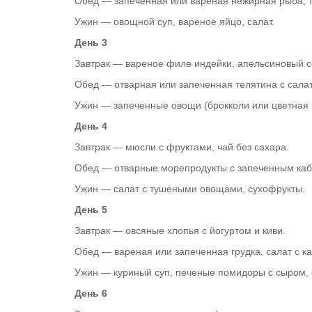
Обед — запеченная или вареная нежирная рыба, 
Ужин — овощной суп, вареное яйцо, салат.
День 3
Завтрак — вареное филе индейки, апельсиновый с
Обед — отварная или запеченная телятина с сал
Ужин — запеченные овощи (брокколи или цветная 
День 4
Завтрак — мюсли с фруктами, чай без сахара.
Обед — отварные морепродукты с запеченным каба
Ужин — салат с тушеными овощами, сухофрукты.
День 5
Завтрак — овсяные хлопья с йогуртом и киви.
Обед — вареная или запеченная грудка, салат с ка
Ужин — куриный суп, печеные помидоры с сыром,
День 6