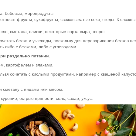
ба, бобовые, морепродукты.
относят фрукты, сухофрукты, свежевыжатые соки, ягоды. К сложны
о, сметана, сливки, некоторые сорта сыра, творог.
четать белки и углеводы, поскольку для переваривания белков не
 либо с белками, либо с углеводами.
при раздельно питании.
ом, картофелем и злаками.
льзя сочетать с кислыми продуктами, например с квашеной капуст
и сметану с яйцами или мясом.
урение, острые пряности, соль, сахар, уксус.