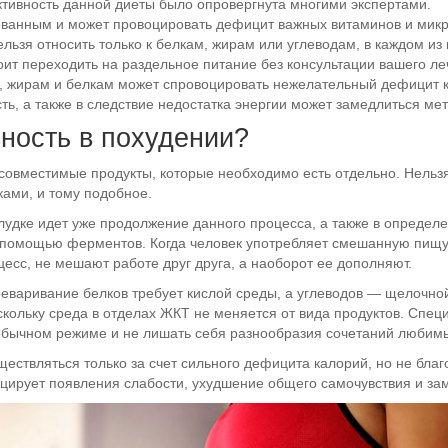
тивность данной диеты было опровергнута многими экспертами.
ованным и может провоцировать дефицит важных витаминов и мик
льзя относить только к белкам, жирам или углеводам, в каждом из
оит переходить на раздельное питание без консультации вашего ле
, жирам и белкам может спровоцировать нежелательный дефицит ка
сть, а также в следствие недостатка энергии может замедлиться ме
ность в похудении?
есовместимые продукты, которые необходимо есть отдельно. Нельзя
ками, и тому подобное.
лудке идет уже продолжение данного процесса, а также в определ
 помощью ферментов. Когда человек употребляет смешанную пищу 
есс, не мешают работе друг друга, а наоборот ее дополняют.
ереваривание белков требует кислой среды, а углеводов — щелочн
скольку среда в отделах ЖКТ не меняется от вида продуктов. Спец
обычном режиме и не лишать себя разнообразия сочетаний любимы
ществляться только за счет сильного дефицита калорий, но не бла
цирует появления слабости, ухудшение общего самочувствия и з