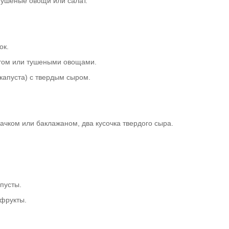
тушеные овощи или салат.
ок.
атом или тушеными овощами.
капуста) с твердым сыром.
чком или баклажаном, два кусочка твердого сыра.
пусты.
 фрукты.