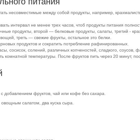
льного питания
тать несовместимые между собой продукты, например, крахмалист
ь интервал не менее трех часов, чтоб продукты питания полност
ные продукты, второй — белковые продукты, салаты, третий - кр
овощей, треть — свежие фрукты, остальное это белки.
ерновых продуктов и сократить потребление рафинированных.
сы, сосисок, солений, различных копченостей, сладкого, соусов, 
ь комнатной температуры. После фруктов пить через 20 минут, пос
й
с добавлением фруктов, чай или кофе без сахара.
 овощным салатом, два куска сыра.