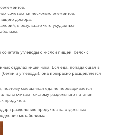
роэлементов.
 них сочетаются несколько элементов.
чащего доктора.
лорий, в результате чего ухудшиться
таболизм.
 сочетать углеводы с кислой пищей; белок с
енных отделах кишечника. Вся еда, попадающая в
(белки и углеводы), она прекрасно расщепляется
ой, поэтому смешанная еда не переваривается
иалисты считают систему раздельного питания
х продуктов.
годаря разделению продуктов на отдельные
амедление метаболизма.