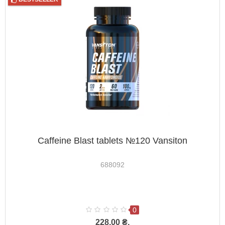
Caffeine Blast tablets №120 Vansiton
688092
0
228.00 ₴.