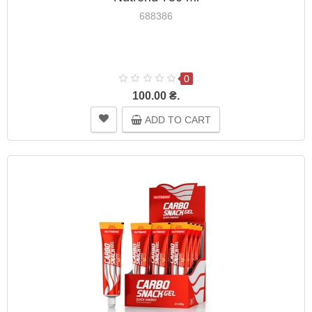
688386
0
100.00 ₴.
ADD TO CART