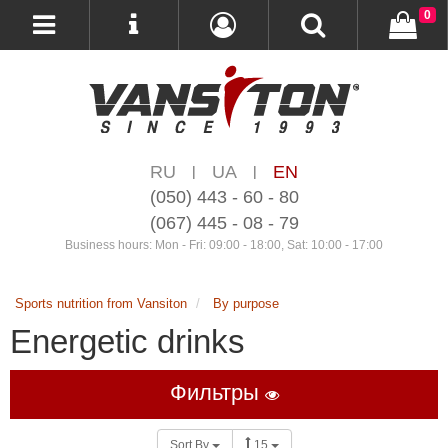
0
RU
UA
EN
|
|
(050) 443 - 60 - 80
(067) 445 - 08 - 79
Business hours: Mon - Fri: 09:00 - 18:00, Sat: 10:00 - 17:00
Sports nutrition from Vansiton
By purpose
Energetic drinks
Фильтры
Sort By
15