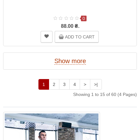
0
88.00 ₴.
ADD TO CART
Show more
1
2
3
4
>
>|
Showing 1 to 15 of 60 (4 Pages)