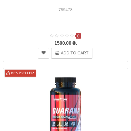
759478
0
1500.00 ₴.
ADD TO CART
BESTSELLER