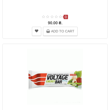
0
90.00 ₴.
ADD TO CART