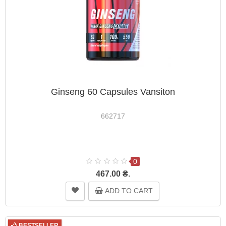
Ginseng 60 Capsules Vansiton
662717
0
467.00 ₴.
ADD TO CART
BESTSELLER