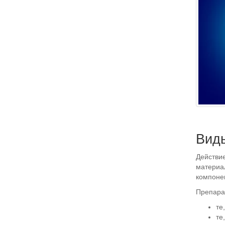
Виды
Действи
материа
компоне
Препарат
те
те