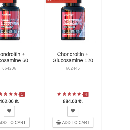
ondroitin +
Chondroitin +
cosamine 60
Glucosamine 120
ules Vansiton
Capsules Vansiton
664236
662445
1
4
462.00 ₴.
884.00 ₴.
DD TO CART
ADD TO CART