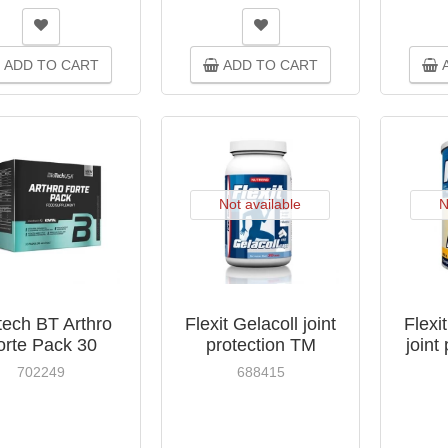
ADD TO CART
ADD TO CART
A
Not available
N
tech BT Arthro
Flexit Gelacoll joint
Flexi
orte Pack 30
protection TM
joint
paquets
Nutrend capsules
Nu
702249
688415
№180