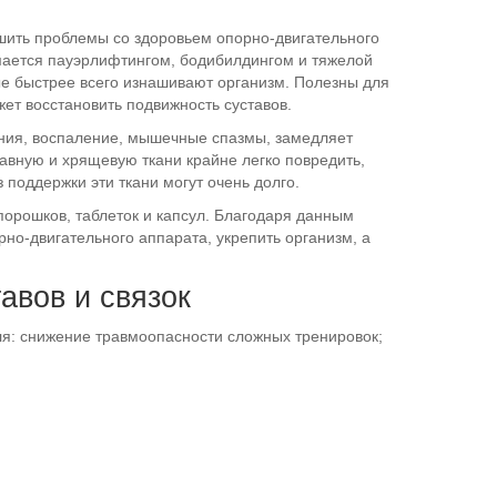
ьшить проблемы со здоровьем опорно-двигательного
имается пауэрлифтингом, бодибилдингом и тяжелой
ые быстрее всего изнашивают организм. Полезны для
жет восстановить подвижность суставов.
ния, воспаление, мышечные спазмы, замедляет
авную и хрящевую ткани крайне легко повредить,
 поддержки эти ткани могут очень долго.
порошков, таблеток и капсул. Благодаря данным
но-двигательного аппарата, укрепить организм, а
авов и связок
ля: снижение травмоопасности сложных тренировок;