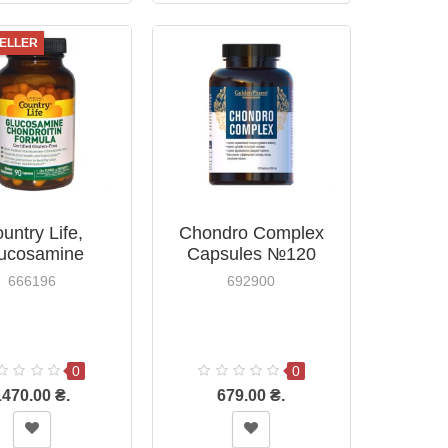
ELLER
untry Life,
Chondro Complex
ucosamine
Capsules №120
oitin Formula,
666196
692900
0 Capsules
0
0
1470.00 ₴.
679.00 ₴.