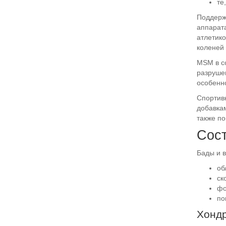
те
Поддержк
аппарата
атлетико
коленей 
MSM в с
разрушен
особенно
Спортивн
добавкам
также п
Сост
Бады и 
об
ск
фо
по
Хондр