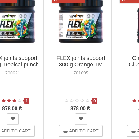
 joints support
FLEX joints support
Ch
 Tropical punch
300 g Orange TM
Glu
TM Vansiton
Vansiton
Caps
700621
701695
1
0
878.00 ₴.
878.00 ₴.
ADD TO CART
ADD TO CART
A