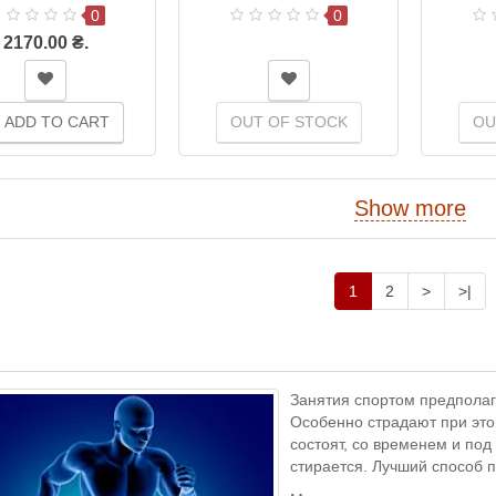
0
0
2170.00 ₴.
ADD TO CART
OUT OF STOCK
OU
Show more
1
2
>
>|
Занятия спортом предполаг
Особенно страдают при этом
состоят, со временем и под
стирается. Лучший способ п