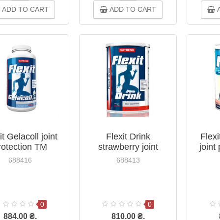
ADD TO CART
ADD TO CART
A
it Gelacoll joint
Flexit Drink
Flexi
rotection TM
strawberry joint
joint
rend capsules
protection TM
Nutr
688416
688413
№360
Nutrend 400g
0
0
884.00 ₴.
810.00 ₴.