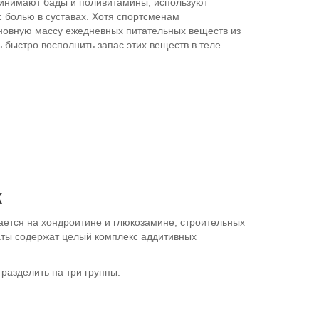
инимают бады и поливитамины, используют
с болью в суставах. Хотя спортсменам
новную массу ежедневных питательных веществ из
 быстро восполнить запас этих веществ в теле.
к
ется на хондроитине и глюкозамине, строительных
аты содержат целый комплекс аддитивных
 разделить на три группы: