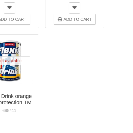
DD TO CART
ADD TO CART
ot available
t Drink orange
 protection TM
trend 400g
688411