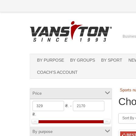
Business
BY PURPOSE
BY GROUPS
BY SPORT
NE
COACH'S ACCOUNT
Sports nu
Price
Cho
₴. -
₴.
Sort By
By purpose
BES