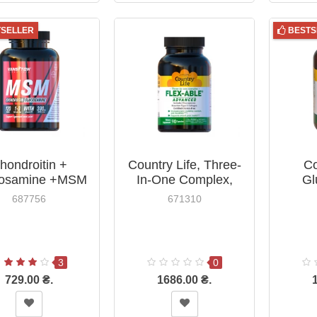
TSELLER
BESTS
hondroitin +
Country Life, Three-
Co
cosamine +MSM
In-One Complex,
Gl
20 Vansiton
Flex-Able Advanced,
Chondr
687756
671310
90 Capsules
9
3
0
729.00 ₴.
1686.00 ₴.