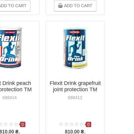
DD TO CART
ADD TO CART
t Drink peach
Flexit Drink grapefruit
 protection TM
joint protection TM
end / Nutrend
Nutrend 400g
688414
688412
400g
0
0
810.00 ₴.
810.00 ₴.