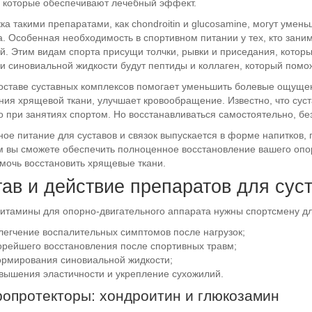
, которые обеспечивают лечебный эффект.
а такими препаратами, как chondroitin и glucosamine, могут умен
. Особенная необходимость в спортивном питании у тех, кто зан
й. Этим видам спорта присущи толчки, рывки и приседания, котор
и синовиальной жидкости будут пептиды и коллаген, который помо
оставе суставных комплексов помогает уменьшить болевые ощуще
ия хрящевой ткани, улучшает кровообращение. Известно, что суст
 при занятиях спортом. Но восстанавливаться самостоятельно, без
ое питание для суставов и связок выпускается в форме напитков, 
 вы сможете обеспечить полноценное восстановление вашего опор
омочь восстановить хрящевые ткани.
ав и действие препаратов для суст
витамины для опорно-двигательного аппарата нужны спортсмену д
легчение воспалительных симптомов после нагрузок;
орейшего восстановления после спортивных травм;
рмирования синовиальной жидкости;
вышения эластичности и укрепление сухожилий.
опротекторы: хондроитин и глюкозамин