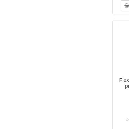
Flex
p
Nut