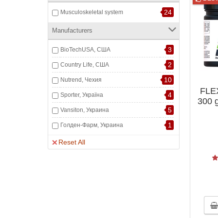
24
Musculoskeletal system
Manufacturers
3
BioTechUSA, США
2
Country Life, США
10
Nutrend, Чехия
FLEX
4
Sporter, Україна
300 g
5
Vansiton, Украина
1
Голден-Фарм, Украина
Reset All