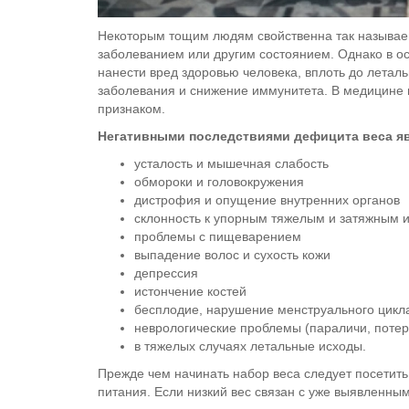
Некоторым тощим людям свойственна так называем
заболеванием или другим состоянием. Однако в ос
нанести вред здоровью человека, вплоть до летал
заболевания и снижение иммунитета. В медицине 
признаком.
Негативными последствиями дефицита веса я
усталость и мышечная слабость
обмороки и головокружения
дистрофия и опущение внутренних органов
склонность к упорным тяжелым и затяжным
проблемы с пищеварением
выпадение волос и сухость кожи
депрессия
истончение костей
бесплодие, нарушение менструального цикл
неврологические проблемы (параличи, потеря
в тяжелых случаях летальные исходы.
Прежде чем начинать набор веса следует посетит
питания. Если низкий вес связан с уже выявленны