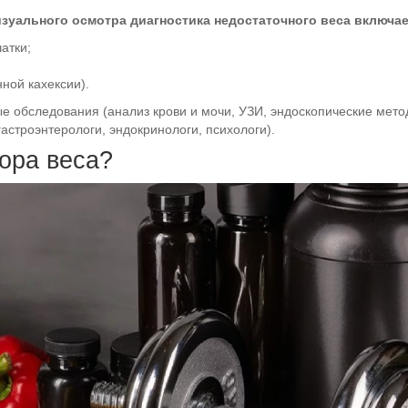
зуального осмотра диагностика недостаточного веса включае
атки;
ной кахексии).
 обследования (анализ крови и мочи, УЗИ, эндоскопические метод
астроэнтерологи, эндокринологи, психологи).
ора веса?