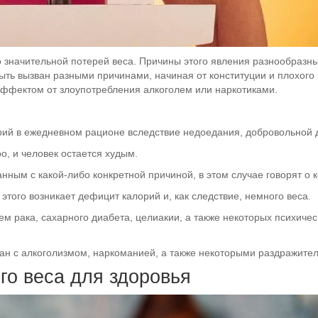
 значительной потерей веса. Причины этого явления разнообразны, 
ть вызван разными причинами, начиная от конституции и плохого 
эффектом от злоупотребления алкоголем или наркотиками.
рий в ежедневном рационе вследствие недоедания, добровольной 
о, и человек остается худым.
нным с какой-либо конкретной причиной, в этом случае говорят о 
этого возникает дефицит калорий и, как следствие, немного веса.
ем рака, сахарного диабета, целиакии, а также некоторых психиче
зан с алкоголизмом, наркоманией, а также некоторыми раздражител
го веса для здоровья