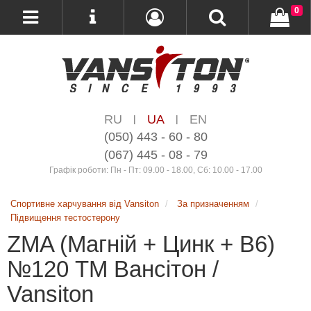
0
RU
UA
EN
|
|
(050) 443 - 60 - 80
(067) 445 - 08 - 79
Графік роботи: Пн - Пт: 09.00 - 18.00, Сб: 10.00 - 17.00
Спортивне харчування від Vansiton
За призначенням
Підвищення тестостерону
ZMA (Магній + Цинк + В6)
№120 ТМ Вансітон /
Vansiton