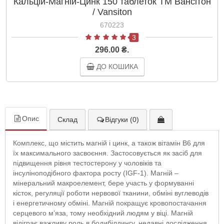
Кальцій-Магній-Цинк 150 таблеток ТМ Вансітон
/ Vansiton
670223
3
296.00 ₴.
ДО КОШИКА
Опис
Склад
Відгуки (0)
Комплекс, що містить магній і цинк, а також вітамін В6 для
їх максимального засвоєння. Застосовується як засіб для
підвищення рівня тестостерону у чоловіків та
інсуліноподібного фактора росту (IGF-1). Магній –
мінеральний макроелемент, бере участь у формуванні
кісток, регуляції роботи нервової тканини, обміні вуглеводів
і енергетичному обміні. Магній покращує кровопостачання
серцевого м’яза, тому необхідний людям у віці. Магній
відіграє важливу роль в бодибілдингу, недавні дослідження