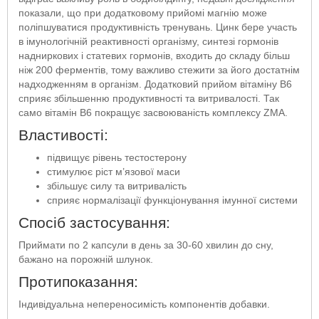
показали, що при додатковому прийомі магнію може
поліпшуватися продуктивність тренувань. Цинк бере участь
в імунологічній реактивності організму, синтезі гормонів
надниркових і статевих гормонів, входить до складу більш
ніж 200 ферментів, тому важливо стежити за його достатнім
надходженням в організм. Додатковий прийом вітаміну B6
сприяє збільшенню продуктивності та витривалості. Так
само вітамін B6 покращує засвоюваність комплексу ZMA.
Властивості:
підвищує рівень тестостерону
стимулює ріст м’язової маси
збільшує силу та витривалість
сприяє нормалізації функціонування імунної системи
Спосіб застосування:
Приймати по 2 капсули в день за 30-60 хвилин до сну,
бажано на порожній шлунок.
Протипоказання:
Індивідуальна непереносимість компонентів добавки.