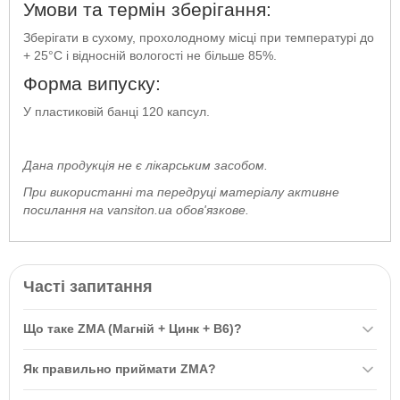
Умови та термін зберігання:
Зберігати в сухому, прохолодному місці при температурі до
+ 25°C і відносній вологості не більше 85%.
Форма випуску:
У пластиковій банці 120 капсул.
Дана продукція не є лікарським засобом.
При використанні та передруці матеріалу активне
посилання на vansiton.ua обов'язкове.
Часті запитання
Що таке ZMA (Магній + Цинк + В6)?
ZMA (Магній + Цинк + В6) №120 ТМ Вансітон — це комплекс,
Як правильно приймати ZMA?
що містить магній і цинк, а також вітамін В6 для їх
максимального засвоєння. Він застосовується для підвищення
Рекомендується приймати по 2 капсули ZMA за 30-60 хвилин до