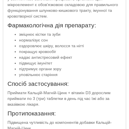
мікроелемент є обов'язковою складовою для правильного
функціонування шлунково-кишкового тракту, імунної та
кровотворної систем.
Фармакологічна дія препарату:
зміцнює кістки та зуби
нормалізує сон
оздоровлює шкіру, волосся та нігті
покращує кровообіг
надає антистресовий ефект
підвищує імунітет
підтримує органи зору
уповільнює старіння
Спосіб застосування:
Приймати Кальцій-Магній-Цинк + вітамін D3 дорослим
приймати по 3 (три) таблетки в день під час їжі або за
вказівкою лікаря.
Протипоказання:
Підвищена чутливість до компонентів добавки Кальцій-
Магній-Цинк.