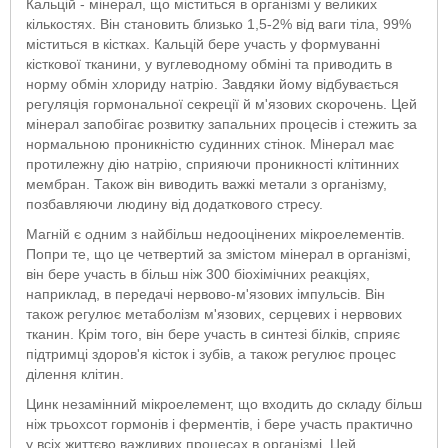
Кальцій - мінерал, що міститься в організмі у великих
кількостях. Він становить близько 1,5-2% від ваги тіла, 99%
міститься в кістках. Кальцій бере участь у формуванні
кісткової тканини, у вуглеводному обміні та приводить в
норму обмін хлориду натрію. Завдяки йому відбувається
регуляція гормональної секреції й м'язових скорочень. Цей
мінерал запобігає розвитку запальних процесів і стежить за
нормальною проникністю судинних стінок. Мінерал має
протилежну дію натрію, сприяючи проникності клітинних
мембран. Також він виводить важкі метали з організму,
позбавляючи людину від додаткового стресу.
Магній є одним з найбільш недооцінених мікроелементів.
Попри те, що це четвертий за змістом мінерал в організмі,
він бере участь в більш ніж 300 біохімічних реакціях,
наприклад, в передачі нервово-м'язових імпульсів. Він
також регулює метаболізм м'язових, серцевих і нервових
тканин. Крім того, він бере участь в синтезі білків, сприяє
підтримці здоров'я кісток і зубів, а також регулює процес
ділення клітин.
Цинк незамінний мікроелемент, що входить до складу більш
ніж трьохсот гормонів і ферментів, і бере участь практично
у всіх життєво важливих процесах в організмі. Цей