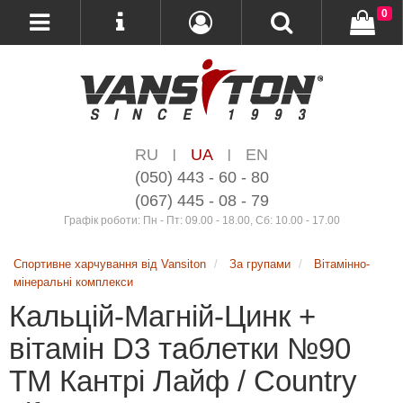
0
RU
UA
EN
|
|
(050) 443 - 60 - 80
(067) 445 - 08 - 79
Графік роботи: Пн - Пт: 09.00 - 18.00, Сб: 10.00 - 17.00
Спортивне харчування від Vansiton
За групами
Вітамінно-
мінеральні комплекси
Кальцій-Магній-Цинк +
вітамін D3 таблетки №90
ТМ Кантрі Лайф / Country