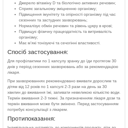
Джерело вітаміну D та біологічно активних речовин;
Сприяє загальному зміцненню організму;
Підвищення імунітету та опірності організму під час
сезонних та застудних захворювань;
Нормалізує обмін речовин та рівень цукру в крові;
Підвищує фізичну працездатність та витривалість
організму;
Має м'які тонізуючі та сечогінні властивості.
Спосіб застосування:
Для профілактики по 1 капсулу зранку до їди протягом 30
днів у період сезонних захворювань або за рекомендацією
лікаря.
При захворюваннях рекомендовано вживати дорослим та
дітям від 12 років по 1 капсулі 2-3 рази на день за 30
хвилин до вживання їжі, запивати невеликою кількістю води.
Термін вживання 2-3 тижні. За призначенням лікаря дози та
термін вживання може бути змінено. Перед застосуванням
потребує консультації з лікарем.
Протипоказання:
Індивідуальна чутливість до компонентів продукту, діти до