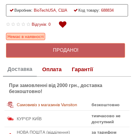
Виробник:
BioTechUSA, США
Код товару:
688834
Відгуків: 0
Немає в наявності
ПРОДАНО!
Доставка
Оплата
Гарантії
При замовленні від 2000 грн., доставка
безкоштовно!
Самовивіз з магазинів Vansiton
безкоштовно
тимчасово не
КУР'ЄР КИЇВ
доступний
НОВА ПОШТА (відділення)
за тарифом