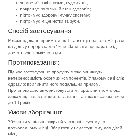
знімає м'язові спазми, судоми ніг;
покращує загальний стан здоров'я;
підтримує здорову імунну систему;
підтримує міцні кістки та зуби.
Спосіб застосування:
Рекомендовано приймати по 1 таблетці препарату 3 рази
на день у перервах між їжею. Запивати препарат слід
достатньою кількістю води.
Протипоказання:
Під час застосування продукту може виникнути
непереносимість окремих компонентів. У такому разі слід
одразу ж припинити його подальший прийом.
Протипоказано використовувати мінеральний комплекс
жінкам під час вагітності та лактації, а також особам віком
до 18 років.
Умови зберігання:
Зберігати у щільно закритій упаковці в сухому та
прохолодному місці. Зберігати у недоступному для дітей
місці.