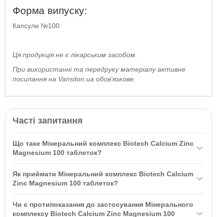
Форма випуску:
Капсули №100
Ця продукція не є лікарським засобом.
При використанні та передруку матеріалу активне
посилання на Vansiton.ua обов'язкове.
Часті запитання
Що таке Мінеральний комплекс Biotech Calcium Zinc
Magnesium 100 таблеток?
Мінеральний комплекс Biotech Calcium Zinc Magnesium 100
Як приймати Мінеральний комплекс Biotech Calcium
таблеток — це продукт, що містить кальцій, цинк, магній, мідь і
Zinc Magnesium 100 таблеток?
бір, який допомагає підтримувати здоров'я кісток та покращує
Рекомендується приймати по 1 таблетці 3 рази на день у
загальний стан здоров'я. Рекомендується для спортсменів, які
Чи є протипоказання до застосування Мінерального
перервах між їжею, запиваючи достатньою кількістю води.
зазнають високих фізичних навантажень.
комплексу Biotech Calcium Zinc Magnesium 100