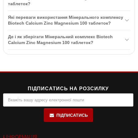
таблеток?
Так, цей продукт протипоказаний жінкам під час вагітності та
Які переваги використання Мінерального комплексу
лактації, а також особам віком до 18 років. Можлива
Biotech Calcium Zinc Magnesium 100 таблеток?
непереносимість окремих компонентів.
Продукт покращує здоров'я кісток, знімає м'язові спазми та
Де і як зберігати Мінеральний комплекс Biotech
судоми, підтримує здорову імунну систему та загальний стан
Calcium Zinc Magnesium 100 таблеток?
організму.
Зберігати у щільно закритій упаковці в сухому та прохолодному
місці, недоступному для дітей.
ПІДПИСАТИСЬ НА РОЗСИЛКУ
ПІДПИСАТИСЬ
ІНФОРМАЦІЯ