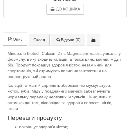
ДО КОШИКА
Опис
Склад
Відгуки (0)
Мінерали Biotech Calcium Zinc Magnesium мають унікальну
формулу, в яку входить кальцій, а також цинк, магній, мідь і
бір. Продукт покращує здоров'я кісток, незамінний для
спортсменів, які отримують великі навантаження на
опорно-руховий апарат.
Кальцій та магній сприяють збереженню мускулатури,
кісток, зубів. Мідь у поєднанні з магнієм забезпечують
нормальну передачу нервових імпульсів. Цинк, який є
антиоксидантом, відповідає за здоров'я волосся, нігтів,
шкіри.
Переваги продукту:
покращує здоров'я кісток;