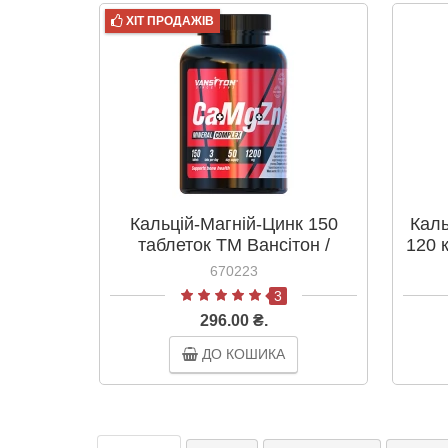
ХІТ ПРОДАЖІВ
Кальцій-Магній-Цинк 150
Каль
таблеток ТМ Вансітон /
120 
Vansiton
670223
3
296.00 ₴.
ДО КОШИКА