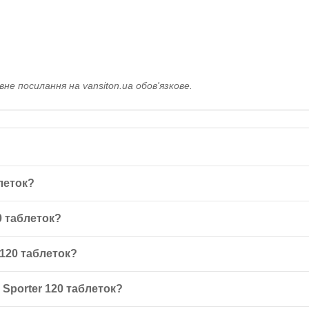
е посилання на vansiton.ua обов'язкове.
леток?
лекс 5 MAG MIX на основі магнію, що містить кілька форм магнію д
0 таблеток?
помагає в підтримці роботи нервової системи і м'язової активності.
день під час їжі. Не перевищуйте рекомендовану дозу і не використ
 120 таблеток?
фізичної активності, включаючи спортсменів та
фітнес
-ентузіастів. 
 Sporter 120 таблеток?