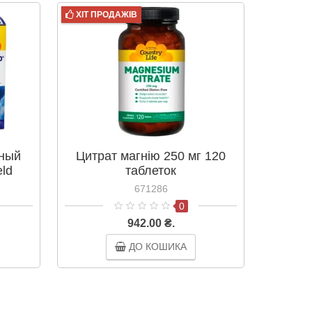
ХІТ ПРОДАЖІВ
ный
Цитрат магнію 250 мг 120
Хела
eld
таблеток
№180
 ТМ
Ла
671286
 Life
0
942.00 ₴.
ДО КОШИКА