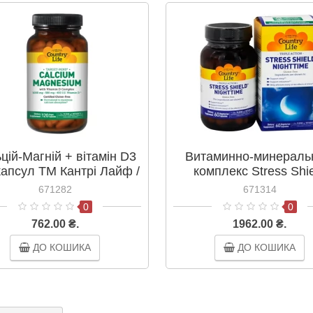
цій-Магній + вітамін D3
Витаминно-минераль
капсул ТМ Кантрі Лайф /
комплекс Stress Shi
Country Life
Nighttime 60 капсул
671282
671314
Кантри Лайф / Country
0
0
762.00 ₴.
1962.00 ₴.
ДО КОШИКА
ДО КОШИКА