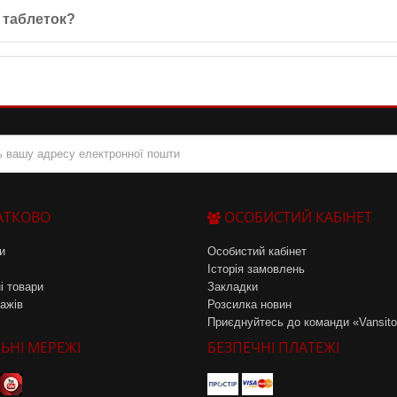
имість компонентів, не рекомендується для використання під час в
0 таблеток?
и температурі +15-25°С, подалі від прямих сонячних променів. Після
АТКОВО
ОСОБИСТИЙ КАБІНЕТ
и
Особистий кабінет
Історія замовлень
і товари
Закладки
ажів
Розсилка новин
Приєднуйтесь до команди «Vansit
ЬНІ МЕРЕЖІ
БЕЗПЕЧНІ ПЛАТЕЖІ