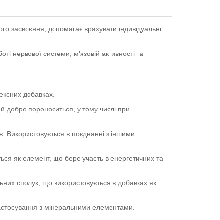
го засвоєння, допомагає врахувати індивідуальні
оті нервової системи, м’язовій активності та
лексних добавках.
ай добре переноситься, у тому числі при
. Використовується в поєднанні з іншими
ься як елемент, що бере участь в енергетичних та
ьних сполук, що використовується в добавках як
застосування з мінеральними елементами.