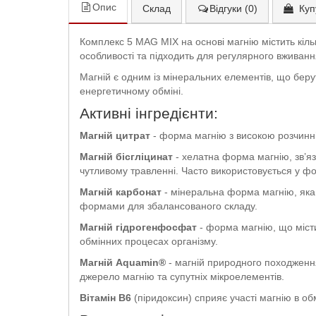
Опис
Склад
Відгуки (0)
Куп
Комплекс 5 MAG MIX на основі магнію містить кіл
особливості та підходить для регулярного вживан
Магній є одним із мінеральних елементів, що берут
енергетичному обміні.
Активні інгредієнти:
Магній цитрат
- форма магнію з високою розчинні
Магній бісгліцинат
- хелатна форма магнію, зв’яз
чутливому травленні. Часто використовується у ф
Магній карбонат
- мінеральна форма магнію, яка
формами для збалансованого складу.
Магній гідрогенфосфат
- форма магнію, що місти
обмінних процесах організму.
Магній Aquamin®
- магній природного походження
джерело магнію та супутніх мікроелементів.
Вітамін B6
(піридоксин) сприяє участі магнію в о