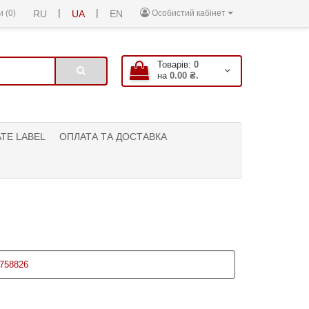
|
|
 (0)
RU
UA
EN
Особистий кабінет
Товарів:
0
на
0.00 ₴.
ATE LABEL
ОПЛАТА ТА ДОСТАВКА
758826