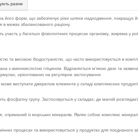
ують разом
ька його форм, що забезпечує різні шляхи надходження, покращує йо
ня в межах збалансованого раціону.
ь участь у багатьох фізіологічних процесах організму, зокрема у роб
стю та високою біодостуаністю, що часто використовується в комп
ана з амінокислотою гліцином. Відрізняється м’якою дією та зазвич
ормулах, орієнтованих на регулярне застосування.
 може виступати джерелом елемента у складі комплексних продуктів
ть фосфатну групу. Застосовується у складах, де магній розглядаєт
, отриманий із морських мінералів. Являє собою комплекс мінерал
бмінних процесах та використовується у продуктах для поєднаного 