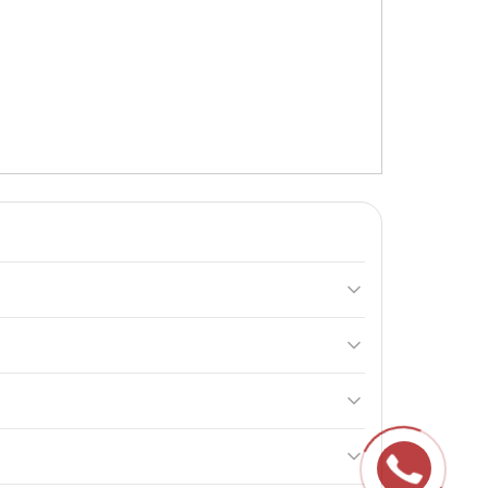
ля покращення засвоєння та індивідуального
овуйте як замінник повноцінного харчування.
Він підтримує обмін речовин і нервову систему.