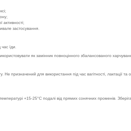
ксі;
ону;
ї активності;
ивале застосування.
 час їди.
икористовувати як замінник повноцінного збалансованого харчуван
у. Не призначений для використання під час вагітності, лактації 
 температурі +15-25°С подалі від прямих сонячних променів. Зберіга