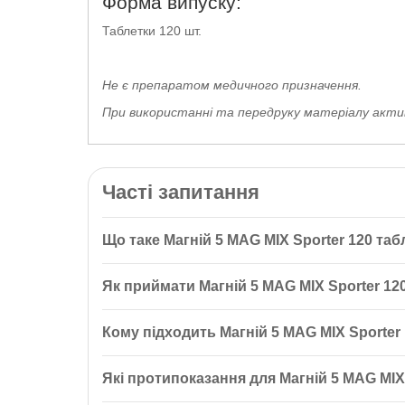
Форма випуску:
Таблетки 120 шт.
Не є препаратом медичного призначення.
При використанні та передруку матеріалу активн
Часті запитання
Що таке Магній 5 MAG MIX Sporter 120 таб
Магній 5 MAG MIX Sporter 120 таблеток — це комп
Як приймати Магній 5 MAG MIX Sporter 12
підходу. Підходить для регулярного вживання та до
Рекомендується приймати по 1 таблетці 2 рази на 
Кому підходить Магній 5 MAG MIX Sporter
Цей продукт підходить для людей з різним рівнем 
Які протипоказання для Магній 5 MAG MIX