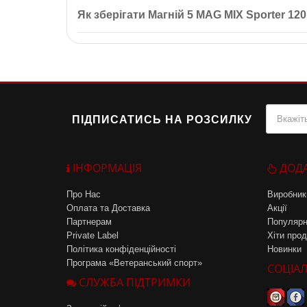
Протипоказання включають індивідуальну неперенос
Як зберігати Магній 5 MAG MIX Sporter 12
Зберігайте в упаковці виробника у сухому місці пр
ПІДПИСАТИСЬ НА РОЗСИЛКУ
ІНФОРМАЦІЯ
ДОД
Про Нас
Виробник
Оплата та Доставка
Акції
Партнерам
Популярн
Private Label
Хіти прод
Політика конфіденційності
Новинки
Програма «Ветеранський спорт»
СОЦІАЛ
СЛУЖБА ПІДТРИМКИ