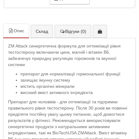
Опис
Склад
Відгуки (0)
ZM Attack синергетична формула для оптимізації рівня
тестостерону включаючи цинк, магній і вітамін B6,
забезпечує природну регуляцію горомонів та імунної
системи.
препарат для нормалізації гормональної функції
захищає імунну систему
містить органічні мінерали
високий вміст активного інгредієнта
Препарат для чоловіків - для оптимізації та підтримки
правильного рівня тестостерону. Після 30 років ви повинні
приділяти постійну увагу цьому питанню, щоб домогтися
результатів у фітнесі. Рекомендується використовувати
синергетичні продукти з натуральними активними
інгредієнтами, такі як BioTechUSA ZMAttack. Вміст вітаміну
B6 в цьому продукті сприяє нормальній роботі імунної