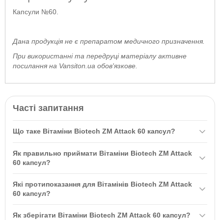
Капсули №60.
Дана продукція не є препаратом медичного призначення.
При використанні та передруці матеріалу активне
посилання на Vansiton.ua обов'язкове.
Часті запитання
Що таке Вітаміни Biotech ZM Attack 60 капсул?
Вітаміни Biotech ZM Attack 60 капсул — це синергетична
Як правильно приймати Вітаміни Biotech ZM Attack
формула для оптимізації рівня тестостерону, що містить цинк,
60 капсул?
магній і вітамін B6. Вони сприяють природній регуляції гормонів
Рекомендується приймати по 1 капсулі в день за 30 хвилин до
та імунної системи, особливо для чоловіків старше 30 років.
Які протипоказання для Вітамінів Biotech ZM Attack
тренування та в дні відпочинку перед сном. Це дозволяє
60 капсул?
оптимізувати рівень тестостерону та підтримувати гормональну
Протипоказання включають індивідуальну непереносимість
активність.
Як зберігати Вітаміни Biotech ZM Attack 60 капсул?