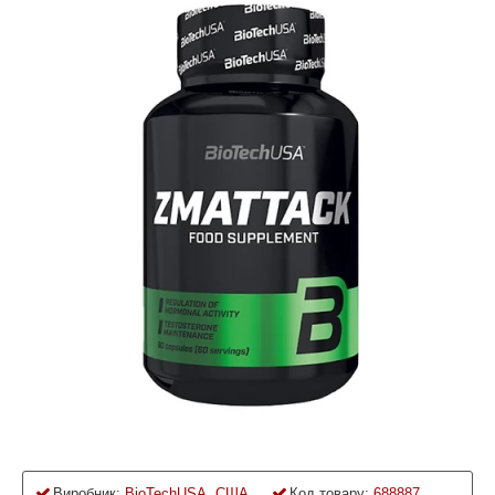
Виробник:
BioTechUSA, США
Код товару:
688887