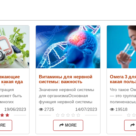
нижающие
Витамины для нервной
Омега 3 дл
 какая еда
системы: важность
какая поль
ет?
витаминов и их роль
нтрация
Значение нервной системы
Что такое О
 может быть
для организмаОсновная
— это групп
многих
функция нервной системы
полиненасы
о для тех,
состоит в передаче сигналов
кислот, игр
19/06/2023
2725
14/07/2023
19518
ет или
между разными частями
роль в функ
 проблемами
организма, позволяя
организма
RE
MORE
координир..
человека.На
известными и