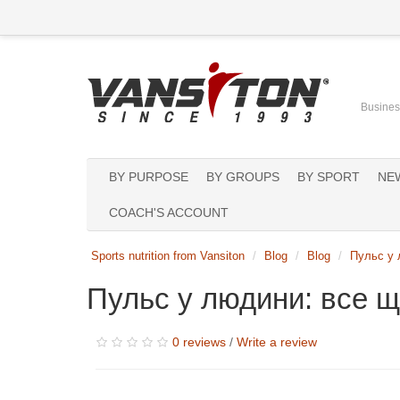
Business
BY PURPOSE
BY GROUPS
BY SPORT
NE
COACH'S ACCOUNT
Sports nutrition from Vansiton
Blog
Blog
Пульс у 
Пульс у людини: все щ
0 reviews
/
Write a review