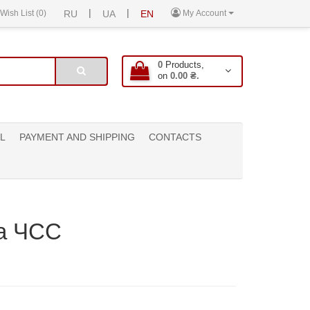
|
|
Wish List (0)
RU
UA
EN
My Account
0
Products,
on
0.00 ₴.
L
PAYMENT AND SHIPPING
CONTACTS
та ЧСС