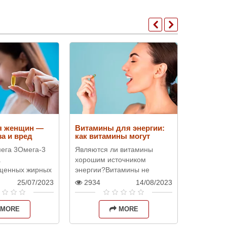
я женщин —
Витамины для энергии:
Клеточно
за и вред
как витамины могут
это от н
повысить вашу
мега 3Омега-3
Являются ли витамины
..
активность?
а
хорошим источником
щенных жирных
энергии?Витамины не
ающих важную
являются прямым
25/07/2023
2934
14/08/2023
44626
ционировании
источником энергии для
организма, подобно
MORE
MORE
иболее
углеводам, жирам и белкам.
..
Однак..