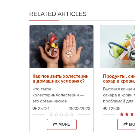
RELATED ARTICLES
Как понизить холестерин
Продукты, с
в домашних условиях?
сахар в крови,
в этом помож
Что такое
Высокая конце
холестеринХолестерин —
сахара в крови
это органическое
проблемой для 
соединение, которое
людей, особенн
25731
28/02/2023
12538
является важным
кто имеет диаб
компонентом клеточных
сталкивается с
MORE
MO
мембран, а также
инсулиноре..
используется для синтеза ..