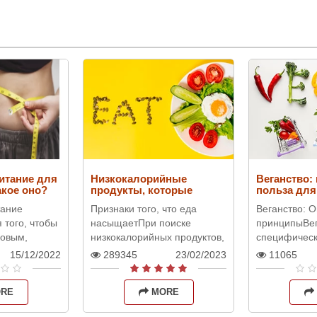
итание для
Низкокалорийные
Веганство:
акое оно?
продукты, которые
польза для
насыщают и помогают
тание
Признаки того, что еда
Веганство: 
похудеть
 того, чтобы
насыщаетПри поиске
принципыВег
ровым,
низкокалорийных продуктов,
специфическ
шо
которые насыщают
исключающи
15/12/2022
289345
23/02/2023
11065
е того, такое
организм и позволяют нам
любых проду
ствует
чувствовать себя сытыми,
происхождени
RE
MORE
еса..
необходимо учи..