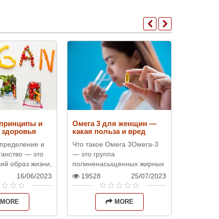
 принципы и
Омега 3 для женщин —
Витамин
 здоровья
какая польза и вред
как вита
повысит
Определение и
Что такое Омега 3Омега-3
Являются
активно
анство — это
— это группа
хорошим 
ий образ жизни,
полиненасыщенных жирных
энергии?
й употребление
кислот, играющих важную
являются
16/06/2023
19528
25/07/2023
2942
ктов животного
роль в функционировании
источнико
я и использ..
организма
организм
MORE
MORE
человека.Наиболее
углеводам
известными и..
Однак..