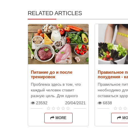
RELATED ARTICLES
Питание до и после
Правильное п
тренировок
похудения - к
Проблема здесь в том, что
Правильное пи
каждый человек ставит
необходимо для
разную цель. Для одного
оставаться здо
важно нарастить мышцы,
бодрым и хоро
23592
20/04/2021
6838
для другого – похудеть. В
выглядеть. Кром
связи с этим отличается и
питание способ
MORE
MO
его..
нормализации в