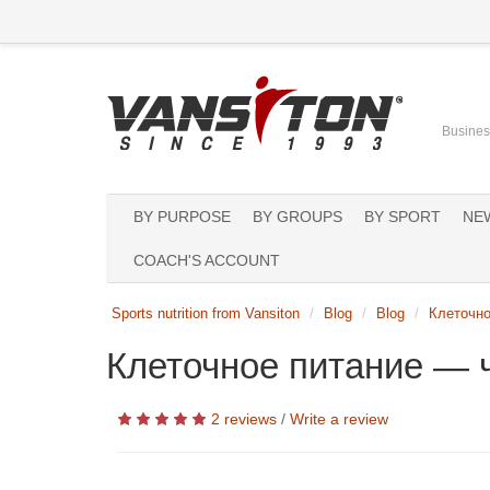
Business
BY PURPOSE
BY GROUPS
BY SPORT
NE
COACH'S ACCOUNT
Sports nutrition from Vansiton
Blog
Blog
Клеточно
Клеточное питание — ч
2 reviews
/
Write a review