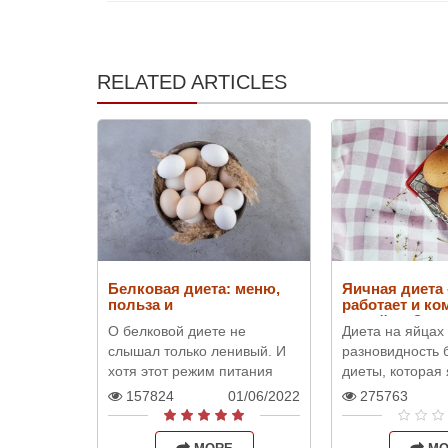
RELATED ARTICLES
Белковая диета: меню,
Яичная диета 
польза и
работает и ко
противопоказания
подойдет?
О белковой диете не
Диета на яйцах 
слышал только ленивый. И
разновидность 
хотя этот режим питания
диеты, которая
вызывает немалые споры и
низкоуглеводно
157824
01/06/2022
275763
дискуссии в кругах по
позволяет теря
питанию и здоровью, он
массу не допус