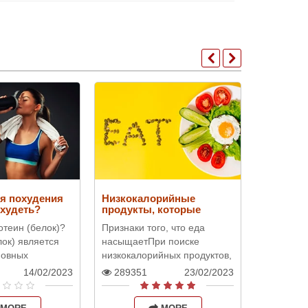
я похудения
Низкокалорийные
Что тако
худеть?
продукты, которые
диета и
насыщают и помогают
она?
отеин (белок)?
Признаки того, что еда
Что такое
похудеть
ок) является
насыщаетПри поиске
диета?Бе
новных
низкокалорийных продуктов,
— вид вр
троения
которые насыщают
который б
14/02/2023
289351
23/02/2023
48618
о организма.
организм и позволяют нам
ограничен
единения — это
чувствовать себя сытыми,
способств