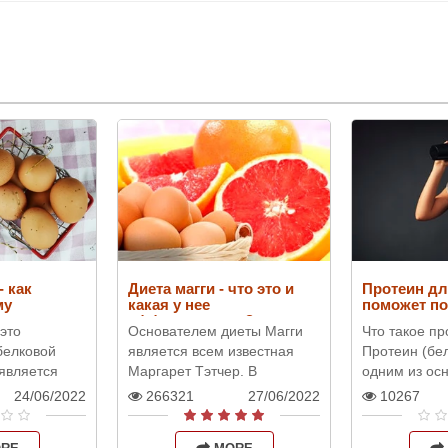
- как
Диета магги - что это и
Протеин дл
му
какая у нее
поможет по
эффективность?
это
Основателем диеты Магги
Что такое пр
белковой
является всем известная
Протеин (бел
 является
Маргарет Тэтчер. В
одним из ос
й и
настоящее время такой
элементов с
24/06/2022
266321
27/06/2022
10267
ть жировую
принцип питания является
человеческог
кая
одним из наиболее
Белковые со