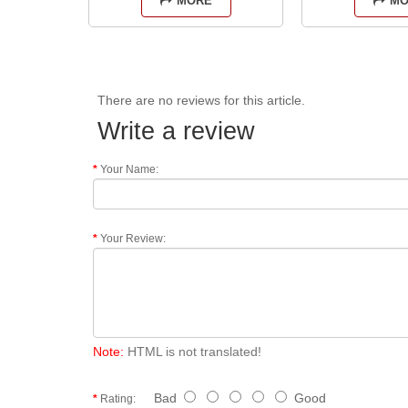
MORE
MO
остается до..
«сжигания» мыш
There are no reviews for this article.
Write a review
Your Name:
Your Review:
Note:
HTML is not translated!
Bad
Good
Rating: