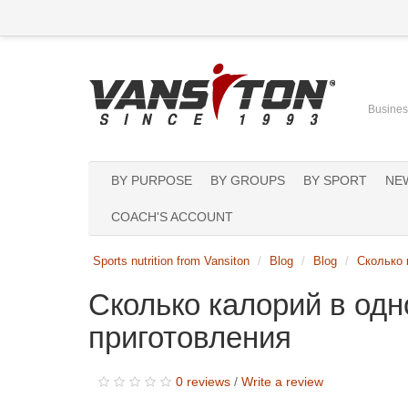
Business
BY PURPOSE
BY GROUPS
BY SPORT
NE
COACH'S ACCOUNT
Sports nutrition from Vansiton
Blog
Blog
Cколько 
Cколько калорий в од
приготовления
0 reviews
/
Write a review