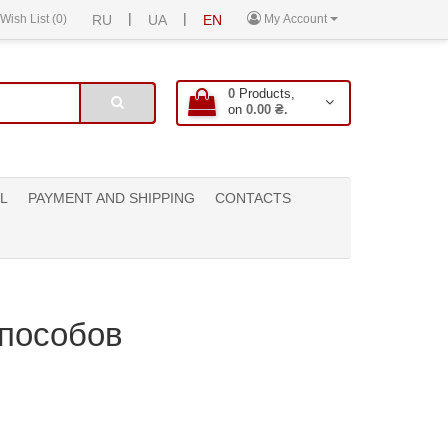
|
|
Wish List (0)
RU
UA
EN
My Account
0
Products,
on
0.00 ₴.
L
PAYMENT AND SHIPPING
CONTACTS
способов