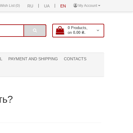
|
|
Wish List (0)
RU
UA
EN
My Account
0
Products,
on
0.00 ₴.
L
PAYMENT AND SHIPPING
CONTACTS
ть?