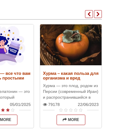
— все что вам
Хурма – какая польза для
Apple diet
ь простыми
организма и вред
can you l
Хурма — это плод, родом из
What is th
елатонин — это
Персии (современный Иран)
apple diet 
который
и распространившийся в
popular me
тся в эпифизе,
Индии, Китае и некоторых
weight an
05/01/2025
79178
22/06/2023
21103
дает в кровоток.
других странах Азии.
general co
частвует в
Постепенно хурма
which is b
MORE
MORE
циклов..
распростран..