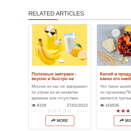
RELATED ARTICLES
Полезные завтраки -
Калий в проду
вкусно и быстро на
каких его на
каждый день
количество?
Многие из нас не завтракают
Что такое калий
по утрам из-за нехватки
он организму?К
времени или отсутствия
является треть
аппетита. Однако, врачи
распространён
8339
27/01/2023
169595
утверждают, что утренний
минералом в ор
прием пищи очень важен,
Приблизительн
MORE
MO
та..
в организме с..