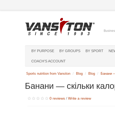
Business
BY PURPOSE
BY GROUPS
BY SPORT
NE
COACH'S ACCOUNT
Sports nutrition from Vansiton
Blog
Blog
Банани —
Банани — скільки калор
0 reviews
/
Write a review