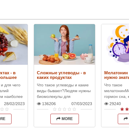
ктах - в
Сложные углеводы - в
Мелатонин 
ибольшее
каких продуктах
нужно знат
содержатся и какая роль
словами
 и для чего
Что такое углеводы и какие
Что такое
в питании
алий
виды бывают?Людям нужны
мелатонинМ
им наиболее
биомолекулы для
гормон сна, 
ным
нескольких биологических
вырабатывае
28/02/2023
136206
07/03/2023
29240
ганизме.
процессов, таких как
а затем попа
о 98% калия
накопление энергии и
Мелатонин у
RE
MORE
регуляция метабо..
регулировке 