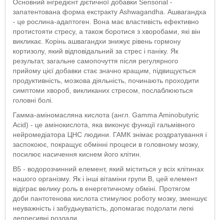
Основний інгредієнт дієтичної добавки Sensorial -
запатентована форма екстракту Ashwagandha. Ашвагандха
- це рослина-адаптоген. Вона має властивість ефективно
протистояти стресу, а також боротися з хворобами, які він
викликає. Корінь ашвагандхи знижує рівень гормону
кортизолу, який відповідальний за стрес і паніку. Як
результат, загальне самопочуття після регулярного
прийому цієї добавки стає значно кращим, підвищується
продуктивність, мозкова діяльність, починають проходити
симптоми хвороб, викликаних стресом, послаблюються
головні болі.
Гамма-аміномасляна кислота (англ. Gamma Aminobutyric
Acid) - це амінокислота, яка виконує функції гальмівного
нейромедіатора ЦНС людини. ГАМК знімає роздратування і
заспокоює, покращує обмінні процеси в головному мозку,
посилює насичення киснем його клітин.
В5 - водорозчинний елемент, який міститься у всіх клітинах
нашого організму. Як і інші вітаміни групи B, цей елемент
відіграє велику роль в енергетичному обміні. Протягом
доби пантотенова кислота стимулює роботу мозку, зменшує
неуважність і забудькуватість, допомагає подолати легкі
депресивні розлади.