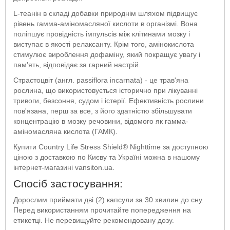
L-теанін в складі добавки природнім шляхом підвищує
рівень гамма-аміномасляної кислоти в організмі. Вона
поліпшує провідність імпульсів між клітинами мозку і
виступає в якості релаксанту. Крім того, амінокислота
стимулює вироблення дофаміну, який покращує увагу і
пам'ять, відповідає за гарний настрій.
Страстоцвіт (англ. passiflora incarnata) - це трав'яна
рослина, що використовується історично при лікуванні
тривоги, безсоння, судом і істерії. Ефективність рослини
пов'язана, перш за все, з його здатністю збільшувати
концентрацію в мозку речовини, відомого як гамма-
аміномасляна кислота (ГАМК).
Купити Country Life Stress Shield® Nighttime за доступною
ціною з доставкою по Києву та Україні можна в нашому
інтернет-магазині vansiton.ua.
Спосіб застосування:
Дорослим приймати дві (2) капсули за 30 хвилин до сну.
Перед використанням прочитайте попередження на
етикетці. Не перевищуйте рекомендовану дозу.