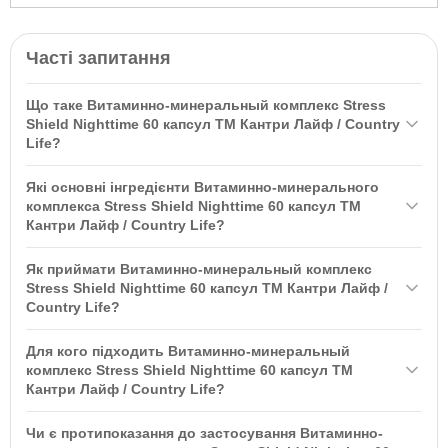
Часті запитання
Що таке Витаминно-минеральный комплекс Stress
Shield Nighttime 60 капсул ТМ Кантри Лайф / Country
Life?
Витаминно-минеральный комплекс Stress Shield Nighttime 60
Які основні інгредієнти Витаминно-минерального
капсул ТМ Кантри Лайф / Country Life — це унікальна дієтична
комплекса Stress Shield Nighttime 60 капсул ТМ
добавка, призначена для підтримки організму в боротьбі зі
Кантри Лайф / Country Life?
стресом і поліпшення якості сну. Основний інгредієнт —
Основні інгредієнти Витаминно-минерального комплекса
екстракт Ашвагандхи, який знижує рівень стресу і покращує
Як приймати Витаминно-минеральный комплекс
включають запатентований екстракт Ашвагандхи Sensoril®,
загальне самопочуття.
Stress Shield Nighttime 60 капсул ТМ Кантри Лайф /
ГАМК та L-теанін. Ці компоненти допомагають знизити рівень
Country Life?
стресу, покращити якість сну та сприяють розслабленню.
Рекомендується приймати по дві капсули за 30 хвилин до сну.
Для кого підходить Витаминно-минеральный
Не перевищуйте рекомендовану дозу та ознайомтесь з
комплекс Stress Shield Nighttime 60 капсул ТМ
попередженнями на упаковці перед використанням.
Кантри Лайф / Country Life?
Витаминно-минеральный комплекс підходить для людей, які
Чи є протипоказання до застосування Витаминно-
страждають від стресу та безсоння, а також для тих, хто хоче