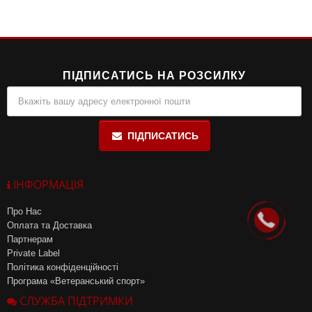
що дозволяє амінокислотам поступово вивільнятися в кров,
забезпечуючи тривале відновлення м’язів під час сну та між
прийомами їжі.
ПІДПИСАТИСЬ НА РОЗСИЛКУ
ПІДПИСАТИСЬ
ІНФОРМАЦІЯ
Про Нас
Оплата та Доставка
Партнерам
Private Label
Політика конфіденційності
Програма «Ветеранський спорт»
СЛУЖБА ПІДТРИМКИ