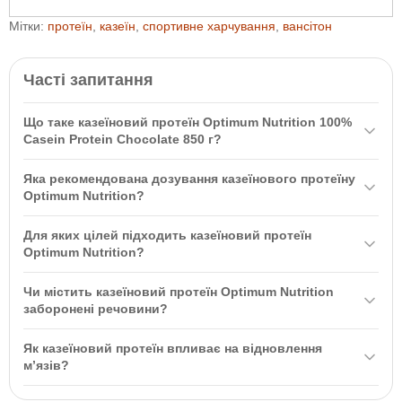
Мітки:
протеїн
,
казеїн
,
спортивне харчування
,
вансітон
Часті запитання
Що таке казеїновий протеїн Optimum Nutrition 100%
Casein Protein Chocolate 850 г?
Казеїновий протеїн
Optimum Nutrition
100% Casein Protein
Яка рекомендована дозування казеїнового протеїну
Chocolate 850 г — це оптимальний вид протеїну повільної дії
Optimum Nutrition?
преміум якості, створений для підтримки росту м’язової маси та
Рекомендована дозування складає одну мірну ложку (33-34 г)
довготривалого забезпечення організму амінокислотами.
Для яких цілей підходить казеїновий протеїн
порошку з 250-300 мл холодної води або молока. Приймайте 1
Optimum Nutrition?
порцію вранці після пробудження та 1 порцію перед сном.
Казеїновий протеїн оптимальний для набору м’язової маси,
Чи містить казеїновий протеїн Optimum Nutrition
відновлення після тривалих тренувань, а також як джерело
заборонені речовини?
білків між прийомами їжі. Він особливо корисний для
Казеїновий протеїн
Optimum Nutrition
регулярно тестується на
відновлення м’язів у нічний час.
Як казеїновий протеїн впливає на відновлення
наявність заборонених речовин, що гарантує його безпеку та
м’язів?
якість.
Казеїновий протеїн засвоюється повільно, протягом 4-6 годин,