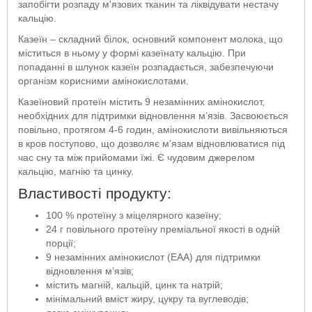
запобігти розпаду м'язових тканин та ліквідувати нестачу
кальцію.
Казеїн – складний білок, основний компонент молока, що
міститься в ньому у формі казеїнату кальцію. При
попаданні в шлунок казеїн розпадається, забезпечуючи
організм корисними амінокислотами.
Казеїновий протеїн містить 9 незамінних амінокислот,
необхідних для підтримки відновлення м’язів. Засвоюється
повільно, протягом 4-6 годин, амінокислоти вивільняються
в кров поступово, що дозволяє м’язам відновлюватися під
час сну та між прийомами їжі. Є чудовим джерелом
кальцію, магнію та цинку.
Властивості продукту:
100 % протеїну з міцелярного казеїну;
24 г повільного протеїну преміальної якості в одній
порції;
9 незамінних амінокислот (EAA) для підтримки
відновлення м’язів;
містить магній, кальцій, цинк та натрій;
мінімальний вміст жиру, цукру та вуглеводів;