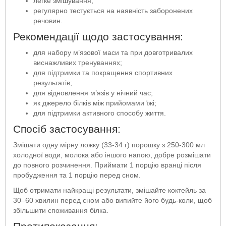
легке змішування;
регулярно тестується на наявність заборонених
речовин.
Рекомендації щодо застосування:
для набору м’язової маси та при довготривалих
виснажливих тренуваннях;
для підтримки та покращення спортивних
результатів;
для відновлення м’язів у нічний час;
як джерело білків між прийомами їжі;
для підтримки активного способу життя.
Спосіб застосування:
Змішати одну мірну ложку (33-34 г) порошку з 250-300 мл
холодної води, молока або іншого напою, добре розмішати
до повного розчинення. Приймати 1 порцію вранці після
пробудження та 1 порцію перед сном.
Щоб отримати найкращі результати, змішайте коктейль за
30–60 хвилин перед сном або випийте його будь-коли, щоб
збільшити споживання білка.