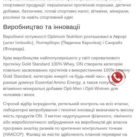
спортивної продукції: першокласні протеїнові порошки, дієтичні
добавки, батончики, готові спортивні напої, вітаміни, мінерали,
рослини та навіть спортивний одяг.
Виробництво та інновації
Виробничі потужності Optimum Nutrition розташовані в Аврорі
(штат Іллінойс), Уолтерборо (Південна Кароліна) і Санрайз
(Флорида).
Крім виробництва найпопулярнішого у світі сироваткового
протеїну Gold Standard 100% Whey, ON створила категорію
повільно засвоюваних протеїнів з використанням 100% казеїну
Gold Standard, категорію енергії «в будь-який час», в якій як і
раніше домінує Essential Amino Energy, а також популярні
вітамінно-мінеральні добавки Opti-Men і Opti-Women для
чоловіків і жінок.
Строгий відбір інгредієнтів, ретельний контроль на всіх етапах,
лабораторні випробування і технічні інновації визначають високу
якість продуктів ON. З метою недопущення фізичного, хімічного
або мікробіологічного забруднення на виробництві діє власна
програма аналізу ризиків по критичних контрольних точкам
(HAACCP). Фахівці за якістю здійснюють планові перевірки на