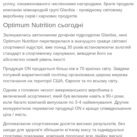
успіху, ознаменованого численними нагородами, брати продали
компанію міжнародній групі Glanbia - провідному світовому
виробнику сирів і харчових продуктів.
Optimum Nutrition сьогодні
Залишаючись автономним дочірнім підрозділом Glanbia, нині
Optimum Nutrition перетворилася в значущого гравця світової
спортивної індустрії, вже понад 30 років встановлюючи золотий
стандарт в спортивному харчуванні, виводячи його на
абсолютно новий рівень якості.
Продукція ON продається більш ніж в 70 країнах світу. Завдяки
потужній маркетинговій політиці організована широка мережа
постачання на території США, Європи та по всьому світу.
Одним з головних чеснот американського виробника є
величезний асортимент, який був великим навіть в 90-і роки,
коли багато компаній випускали по 3-4 найменування. Другим
конкурентною перевагою продукції ON є краще співвідношення
ціна / якість.
Допомагаючи спортсменам досягти високих результатів, без
шкоди для здоров'я збільшити м'язову масу та індивідуальні
спортивні показники, компанія пропонує всю лінійку якісної