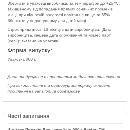
Зберігати в упаковці виробника, за температури до +25 ºС,
захищеному від попадання прямих сонячних променів
місці, при відносній вологості повітря не вище за 85%.
Зберігати у недоступному для дітей місці.
Строк придатності 18 місяці з дати виробництва. Дата
виробництва, кінцева дата споживання та номер партії
(серії): вказано на упаковці.
Форма випуску:
Упаковка 900 г.
Дана продукція не є препаратом медичного призначення.
При використанні та передруці матеріалу активне
посилання на vansiton.ua обов'язкове.
Часті запитання
Що таке Протеїн Для коктейлів 900 г Ваніль ТМ