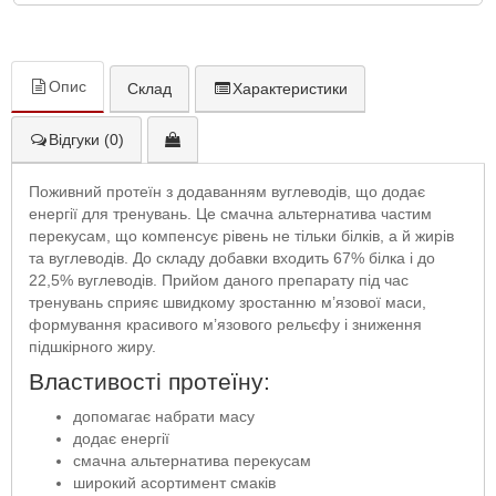
Опис
Склад
Характеристики
Відгуки (0)
Поживний протеїн з додаванням вуглеводів, що додає
енергії для тренувань. Це смачна альтернатива частим
перекусам, що компенсує рівень не тільки білків, а й жирів
та вуглеводів. До складу добавки входить 67% білка і до
22,5% вуглеводів. Прийом даного препарату під час
тренувань сприяє швидкому зростанню м’язової маси,
формування красивого м’язового рельєфу і зниження
підшкірного жиру.
Властивості протеїну:
допомагає набрати масу
додає енергії
смачна альтернатива перекусам
широкий асортимент смаків