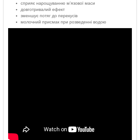
сприяє нарощуванню м’язової маси
довготривалий ефект
зменшує потяг до перекусів
молочний присмак при розведенні водою