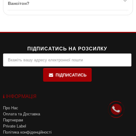
фітнес
-ентузіастів, які хочуть збільшити м’язову масу та
Вансітон?
контролювати рівень білка в організмі.
Зберігати Протеїн Екстра в сухому прохолодному місці при
температурі до 25°C та відносній вологості не більше 85%.
ПІДПИСАТИСЬ НА РОЗСИЛКУ
ПІДПИСАТИСЬ
ІНФОРМАЦІЯ
Про Нас
Оплата та Доставка
Партнерам
Private Label
Політика конфіденційності