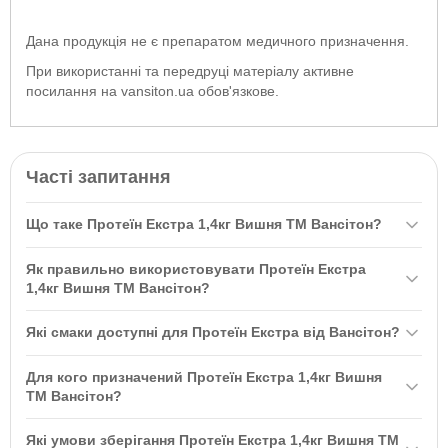
Дана продукція не є препаратом медичного призначення.
При використанні та передруці матеріалу активне
посилання на vansiton.ua обов'язкове.
Часті запитання
Що таке Протеїн Екстра 1,4кг Вишня ТМ Вансітон?
Протеїн Екстра 1,4кг Вишня ТМ Вансітон — це комплекс білків
Як правильно використовувати Протеїн Екстра
зі швидким ефектом та подовженою дією, що сприяє
1,4кг Вишня ТМ Вансітон?
нарощуванню м’язової маси та контролю споживання білка.
Для використання необхідно змішати 1 мірну ложку (30 г) з 200
Містить сироватковий концентрат, який швидко потрапляє в кров
Які смаки доступні для Протеїн Екстра від Вансітон?
мл рідини (води або знежиреного молока). Приймати 2-3 рази на
і стимулює синтез білка.
день між основними прийомами їжі, в тому числі один раз через
Протеїн Екстра доступний у різних смаках, включаючи
Для кого призначений Протеїн Екстра 1,4кг Вишня
15-20 хвилин після фізичних навантажень.
Подвійний Шоколад, Банан, Шоколад-Кокос, Ваніль, Диня-
ТМ Вансітон?
морозиво, Полуниця, Вишня, Капучино та Шоколад.
Протеїн Екстра підходить для спортсменів, бодібілдерів та
Які умови зберігання Протеїн Екстра 1,4кг Вишня ТМ