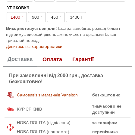
Упаковка
1400 г
900 г
450 г
3400 г
Використовується для:
Екстра запобігає розпад білків і
підтримує високий рівень амінокислот в організмі більш
тривалий період.
Дивитись всі характеристики
Доставка
Оплата
Гарантії
При замовленні від 2000 грн., доставка
безкоштовно!
Самовивіз з магазинів Vansiton
безкоштовно
тимчасово не
КУР'ЄР КИЇВ
доступний
НОВА ПОШТА (відділення)
за тарифом
НОВА ПОШТА (поштомат)
перевізника