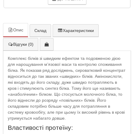
Опис
Склад
Характеристики
Відгуки (0)
Комплекс білків зі швидким ефектом та подовженою дією
для нарощування м’язової маси та контролю споживання
білка. Як показав ряд досліджень, сироватковий концентрат
відноситься до так званих «швидких» білків. Амінокислоти,
які входять до його складу, дуже швидко потрапляють в
кров і стимулюють синтез білка. Тому його ще називають
«анаболічним» білком. Що стосується молочного білка, то
його віднесли до розряду «повільних» білків. Його
складовим потрібно більше часу для потрапляння в
систему кровообігу, але при цьому їх високий рівень в крові
утримується набагато довше.
Властивості протеїну: