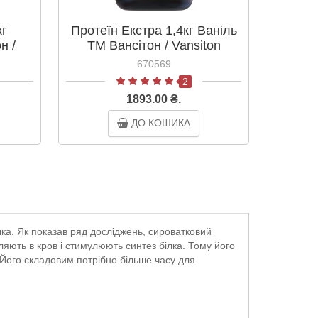
кг
Протеїн Екстра 1,4кг Ваніль
Протеї
н /
ТМ Вансітон / Vansiton
ТМ 
670569
2
1893.00 ₴.
ДО КОШИКА
ка. Як показав ряд досліджень, сироватковий
ляють в кров і стимулюють синтез білка. Тому його
 Його складовим потрібно більше часу для