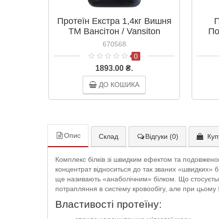
Протеїн Екстра 1,4кг Вишня
П
ТМ Вансітон / Vansiton
По
670568
0
1893.00 ₴.
ДО КОШИКА
Опис
Склад
Відгуки (0)
Куп
Комплекс білків зі швидким ефектом та подовжено
концентрат відноситься до так званих «швидких» бі
ще називають «анаболічним» білком. Що стосується
потрапляння в систему кровообігу, але при цьому 
Властивості протеїну: