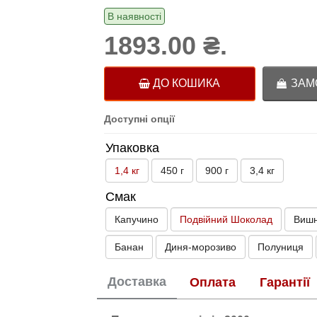
В наявності
1893.00 ₴.
ДО КОШИКА
ЗАМО
Доступні опції
Упаковка
1,4 кг
450 г
900 г
3,4 кг
Смак
Капучино
Подвійний Шоколад
Виш
Банан
Диня-морозиво
Полуниця
Доставка
Оплата
Гарантії