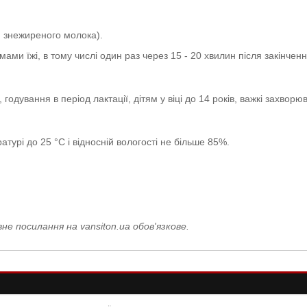
и, знежиреного молока).
ами їжі, в тому числі один раз через 15 - 20 хвилин після закінчен
, годування в період лактації, дітям у віці до 14 років, важкі захвор
турі до 25 °С і відносній вологості не більше 85%.
е посилання на vansiton.ua обов'язкове.