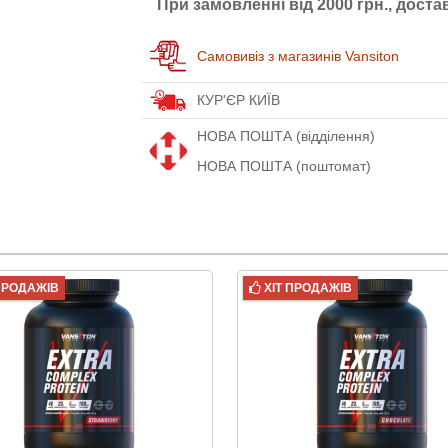
При замовленні від 2000 грн., дост
Самовивіз з магазинів Vansiton
КУР'ЄР КИЇВ
НОВА ПОШТА (відділення)
НОВА ПОШТА (поштомат)
 ПРОДАЖІВ
ХІТ ПРОДАЖІВ