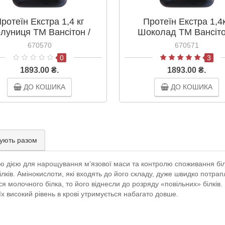
ротеїн Екстра 1,4 кг
Протеїн Екстра 1,4
луниця ТМ Вансітон /
Шоколад ТМ Вансіто
Vansiton
Vansiton
670570
670571
0
3
1893.00 ₴.
1893.00 ₴.
ДО КОШИКА
ДО КОШИКА
ують разом
ю дією для нарощування м’язової маси та контролю споживання біл
лків. Амінокислоти, які входять до його складу, дуже швидко потрап
 молочного білка, то його віднесли до розряду «повільних» білків.
їх високий рівень в крові утримується набагато довше.