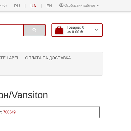
|
|
 (0)
RU
UA
EN
Особистий кабінет
Товарів:
0
на
0.00 ₴.
ATE LABEL
ОПЛАТА ТА ДОСТАВКА
он/Vansiton
:
700349