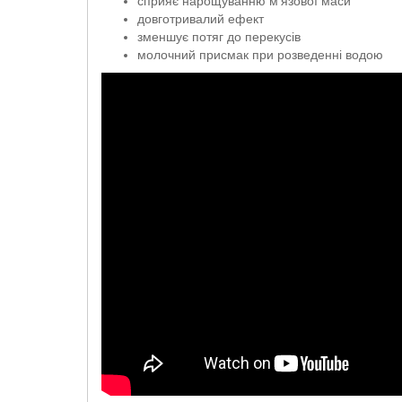
сприяє нарощуванню м’язової маси
довготривалий ефект
зменшує потяг до перекусів
молочний присмак при розведенні водою