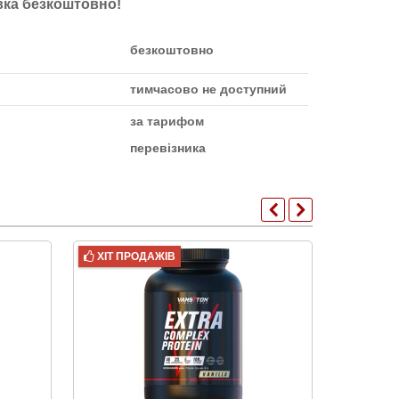
авка безкоштовно!
безкоштовно
тимчасово не доступний
за тарифом
перевізника
ХІТ ПРОДАЖІВ
ХІТ ПР