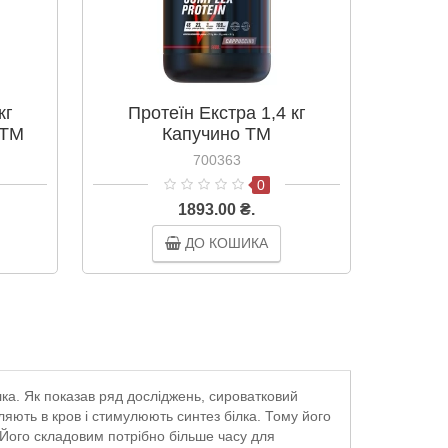
кг
Протеїн Екстра 1,4 кг
Про
 ТМ
Капучино ТМ
Ванситон/Vansiton
В
700363
0
1893.00 ₴.
ДО КОШИКА
ка. Як показав ряд досліджень, сироватковий
ляють в кров і стимулюють синтез білка. Тому його
 Його складовим потрібно більше часу для