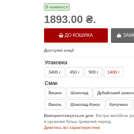
В наявності
1893.00 ₴.
ДО КОШИКА
ЗАМО
Доступні опції
Упаковка
3400 г
450 г
900 г
1400 г
Смак
Вишня
Шоколад
Дубайський шокол
Ваніль
Шоколад-Кокос
Капучино
Використовується для:
Екстра запобігає ро
в організмі більш тривалий період.
Дивитись всі характеристики