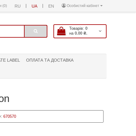
|
|
 (0)
RU
UA
EN
Особистий кабінет
Товарів:
0
на
0.00 ₴.
ATE LABEL
ОПЛАТА ТА ДОСТАВКА
on
:
670570