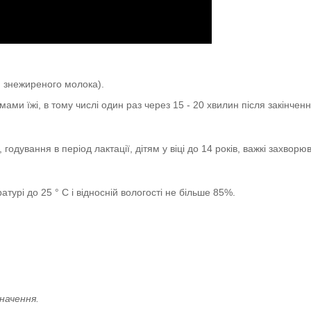
и, знежиреного молока).
ами їжі, в тому числі один раз через 15 - 20 хвилин після закінчен
, годування в період лактації, дітям у віці до 14 років, важкі захвор
турі до 25 ° С і відносній вологості не більше 85%.
начення.