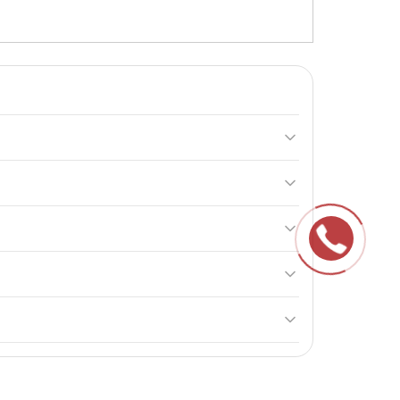
вання м’язової маси. Він сприяє синтезу білка та
 день між основними прийомами їжі, включаючи
анізмі на більш тривалий період. Він сприяє
ків та при тяжких захворюваннях нирок. Важливо
ільше 85%. Це допоможе зберегти його якість та