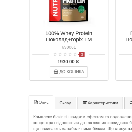
100% Whey Protein
шоколад+горіх ТМ
По
Нутренд/Nutrend 1000 г
698061
0
1930.00 ₴.
ДО КОШИКА
Опис
Склад
Характеристики
Комплекс білків зі швидким ефектом та подовжено
концентрат відноситься до так званих «швидких» бі
ще називають «анаболічним» білком. Що стосується