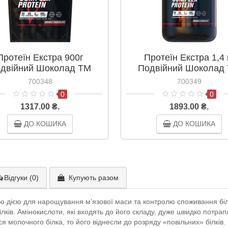
Протеїн Екстра 900г
Протеїн Екстра 1,4 
двійний Шоколад ТМ
Подвійний Шоколад
Вансітон / Vansiton
Вансітон/Vansiton
700348
700349
0
0
1317.00 ₴.
1893.00 ₴.
ДО КОШИКА
ДО КОШИКА
Відгуки (0)
Купують разом
ю дією для нарощування м’язової маси та контролю споживання біл
лків. Амінокислоти, які входять до його складу, дуже швидко потрап
 молочного білка, то його віднесли до розряду «повільних» білків.