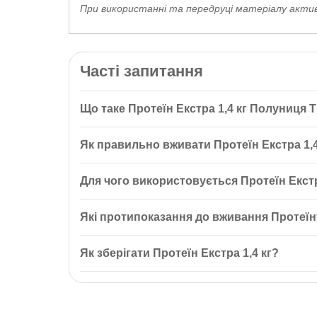
При використанні та передруці матеріалу активн
Часті запитання
Що таке Протеїн Екстра 1,4 кг Полуниця 
Протеїн Екстра 1,4 кг Полуниця ТМ Вансітон — це 
Як правильно вживати Протеїн Екстра 1,4
зменшує потяг до перекусів, забезпечуючи тривали
Рекомендується змішувати 1 мірну ложку (30 г) з
Для чого використовується Протеїн Екстр
один раз через 15-20 хвилин після тренування.
Протеїн Екстра 1,4 кг використовується для запобі
Які протипоказання до вживання Протеїн
нарощуванню м’язової маси та контролю споживан
Протеїн Екстра не можна вживати при індивідуальні
Як зберігати Протеїн Екстра 1,4 кг?
враховувати ці обмеження перед використанням.
Протеїн Екстра 1,4 кг слід зберігати в сухому, пр
ефективність.