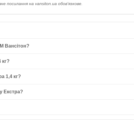
е посилання на vansiton.ua обов'язкове.
ТМ Вансітон?
комплекс білків зі швидким ефектом та подовженою дією для нарощу
 кг?
й рівень амінокислот у крові.
 200 мл рідини (води або знежиреного молока). Вживати 2-3 рази на
а 1,4 кг?
гання розпаду білків і підтримання високого рівня амінокислот в орг
у Екстра?
ня білка.
й чутливості до компонентів, вагітності, годуванні, дітям до 14 ро
охолодному місці при температурі до 25°C і відносній вологості не б