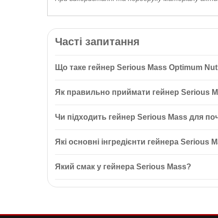
Часті запитання
Що таке гейнер Serious Mass Optimum Nutr
Гейнер Serious Mass
Optimum Nutrition
EU Cookies 
Як правильно приймати гейнер Serious 
м’язи. Він містить до 1267 калорій на порцію, 50 г
Рекомендується одну порцію порошку (336-340 г) 
Чи підходить гейнер Serious Mass для по
Початківцям слід починати з ½ порції на день про
Так, гейнер Serious Mass підходить для початківц
Які основні інгредієнти гейнера Serious 
збільшувати дозу до повної порції.
Основні інгредієнти гейнера Serious Mass включають 
Який смак у гейнера Serious Mass?
підтримки загального здоров'я.
Гейнер Serious Mass представлений у кількох смак