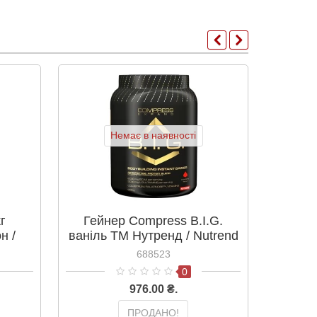
Немає в наявності
г
Гейнер Compress B.I.G.
Гейнер
н /
ваніль ТМ Нутренд / Nutrend
Нутр
910г
688523
0
976.00 ₴.
ПРОДАНО!