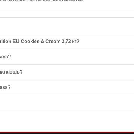
ition EU Cookies & Cream 2,73 кг?
& Cream 2,73 кг – це високоякісний продукт, спеціально створений д
Mass?
 білка та 254 г вуглеводів, що робить його ідеальним для набору м’я
змішати з 710-720 мл холодної води або молока. Важливо вживати о
чатківців?
тягом першого тижня.
ів. Рекомендується починати з ½ порції на день, щоб дозволити орга
Mass?
50 г білка, до 254 г вуглеводів, 3 г креатину моногідрату, 8 г глютам
ах, серед яких є смак кремового печива, який користується популяр