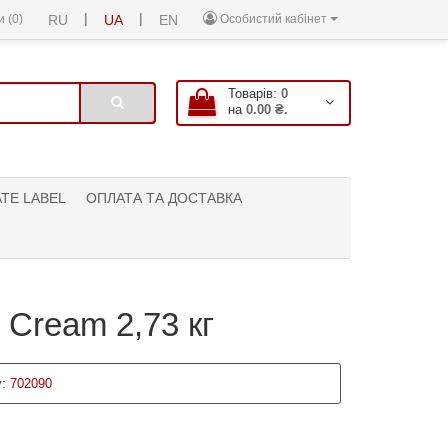
|
|
 (0)
RU
UA
EN
Особистий кабінет
Товарів:
0
на
0.00 ₴.
ATE LABEL
ОПЛАТА ТА ДОСТАВКА
 Cream 2,73 кг
:
702090