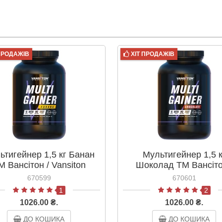
 ПРОДАЖІВ
ХІТ ПРОДАЖІВ
ьтигейнер 1,5 кг Банан
Мультигейнер 1,5 к
М Вансітон / Vansiton
Шоколад ТМ Вансіто
Vansiton
670599
670601
1
2
1026.00 ₴.
1026.00 ₴.
ДО КОШИКА
ДО КОШИКА