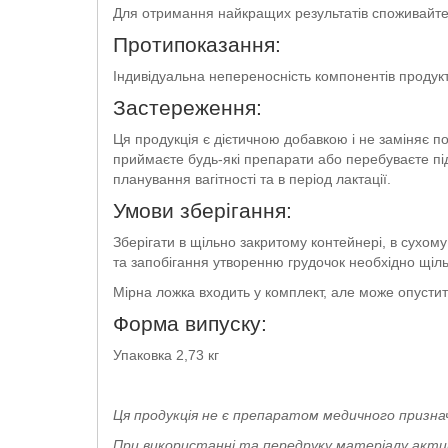
Для отримання найкращих результатів споживайте
Протипоказання:
Індивідуальна непереносність компонентів продук
Застереження:
Ця продукція є дієтичною добавкою і не заміняє 
приймаєте будь-які препарати або перебуваєте під
планування вагітності та в період лактації.
Умови зберігання:
Зберігати в щільно закритому контейнері, в сухому
та запобігання утворенню грудочок необхідно щіл
Мірна ложка входить у комплект, але може опустит
Форма випуску:
Упаковка 2,73 кг
Ця продукція не є препаратом медичного призна
При використанні та передруку матеріалу активн