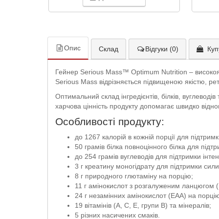
Опис
Склад
Відгуки (0)
Куп
Гейнер Serious Mass™ Optimum Nutrition – високоя
Serious Mass відрізняється підвищеною якістю, 
Оптимальний склад інгредієнтів, білків, вуглеводі
харчова цінність продукту допомагає швидко відно
Особливості продукту:
до 1267 калорій в кожній порції для підтрим
50 грамів білка повноцінного білка для підтр
до 254 грамів вуглеводів для підтримки інте
3 г креатину моногідрату для підтримки сили
8 г природного глютаміну на порцію;
11 г амінокислот з розгалуженим ланцюгом 
24 г незамінних амінокислот (EAA) на порці
19 вітамінів (А, С, Е, групи B) та мінералів;
5 різних насичених смаків.