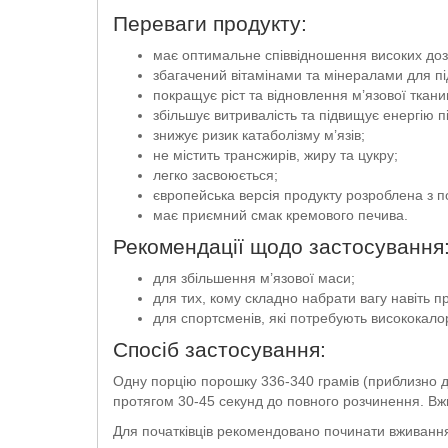
Переваги продукту:
має оптимальне співвідношення високих доз бі
збагачений вітамінами та мінералами для пі
покращує ріст та відновлення м’язової ткани
збільшує витривалість та підвищує енергію п
знижує ризик катаболізму м’язів;
не містить трансжирів, жиру та цукру;
легко засвоюється;
європейська версія продукту розроблена з 
має приємний смак кремового печива.
Рекомендації щодо застосування
для збільшення м’язової маси;
для тих, кому складно набрати вагу навіть п
для спортсменів, які потребують висококалор
Спосіб застосування:
Одну порцію порошку 336-340 грамів (приблизно дв
протягом 30-45 секунд до повного розчинення. Вж
Для початківців рекомендовано починати вживання 