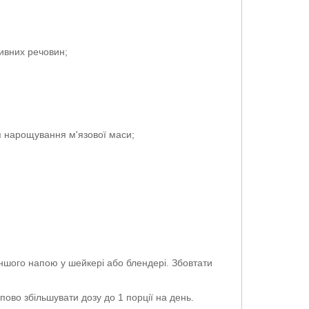
ивних речовин;
я нарощування м'язової маси;
іншого напою у шейкері або блендері. Збовтати
ово збільшувати дозу до 1 порції на день.