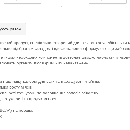
ують разом
кісний продукт, спеціально створений для всіх, хто хоче збільшити 
ретельно підібраним складом і вдосконаленою формулою, що забезп
в та інших необхідних компонентів дозволяє швидко набирати м'язову 
влювати організм після фізичних навантажень.
ки надлишку калорій для ваги та нарощування м’язів;
имки росту м’язів;
нсивності тренувань та поповнення запасів глікогену;
, потужності та продуктивності;
(BCAA) на порцію;
ю;