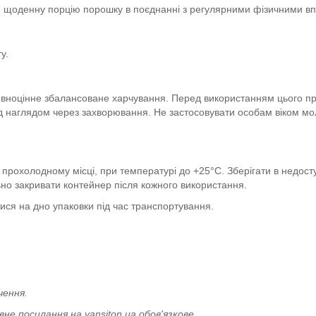
 щоденну порцію порошку в поєднанні з регулярними фізичними в
ту.
повноцінне збалансоване харчування. Перед використанням цього пр
 наглядом через захворювання. Не застосовувати особам віком молод
 прохолодному місці, при температурі до +25°C. Зберігати в недост
ьно закривати контейнер після кожного використання.
ися на дно упаковки під час транспортування.
чення.
е посилання на vansiton.ua обов'язкове.