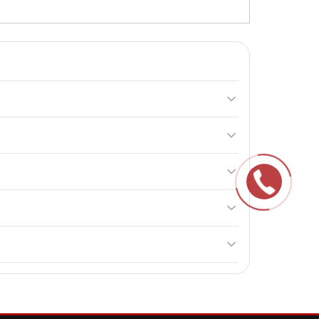
ля всіх, хто хоче збільшити масу та наростити
зової маси.
дразу після тренування або між прийомами їжі.
нізму адаптуватися до добавки, а потім поступово
іну, 11 г BCAA та безліч вітамінів і мінералів для
ністю серед користувачів.