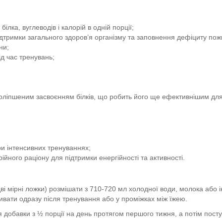
лка, вуглеводів і калорій в одній порції;
дтримки загального здоров’я організму та заповнення дефіциту пож
ни;
ід час тренувань;
поліпшеним засвоєнням білків, що робить його ще ефективнішим дл
:
ри інтенсивних тренуваннях;
ійного раціону для підтримки енергійності та активності.
і мірні ложки) розмішати з 710-720 мл холодної води, молока або 
ивати одразу після тренування або у проміжках між їжею.
добавки з ½ порції на день протягом першого тижня, а потім поступ