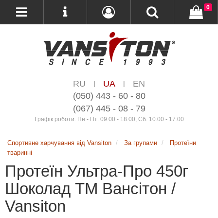
0
RU
UA
EN
|
|
(050) 443 - 60 - 80
(067) 445 - 08 - 79
Графік роботи: Пн - Пт: 09.00 - 18.00, Сб: 10.00 - 17.00
Спортивне харчування від Vansiton
За групами
Протеїни
тваринні
Протеїн Ультра-Про 450г
Шоколад ТМ Вансітон /
Vansiton