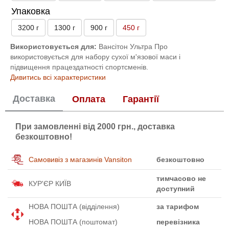
Упаковка
3200 г
1300 г
900 г
450 г
Використовується для:
Вансітон Ультра Про
використовується для набору сухої м'язової маси і
підвищення працездатності спортсменів.
Дивитись всі характеристики
Доставка
Оплата
Гарантії
При замовленні від 2000 грн., доставка
безкоштовно!
Самовивіз з магазинів Vansiton
безкоштовно
тимчасово не
КУР'ЄР КИЇВ
доступний
НОВА ПОШТА (відділення)
за тарифом
НОВА ПОШТА (поштомат)
перевізника