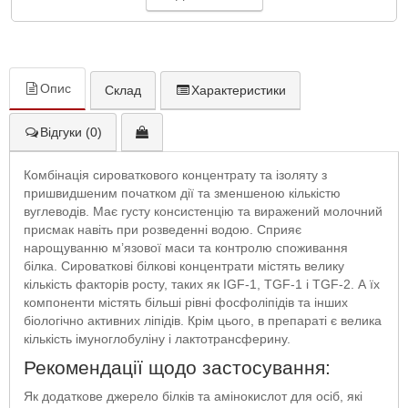
Опис
Склад
Характеристики
Відгуки (0)
Комбінація сироваткового концентрату та ізоляту з
пришвидшеним початком дії та зменшеною кількістю
вуглеводів. Має густу консистенцію та виражений молочний
присмак навіть при розведенні водою. Сприяє
нарощуванню м’язової маси та контролю споживання
білка. Сироваткові білкові концентрати містять велику
кількість факторів росту, таких як IGF-1, TGF-1 і TGF-2. А їх
компоненти містять більші рівні фосфоліпідів та інших
біологічно активних ліпідів. Крім цього, в препараті є велика
кількість імуноглобуліну і лактотрансферину.
Рекомендації щодо застосування:
Як додаткове джерело білків та амінокислот для осіб, які