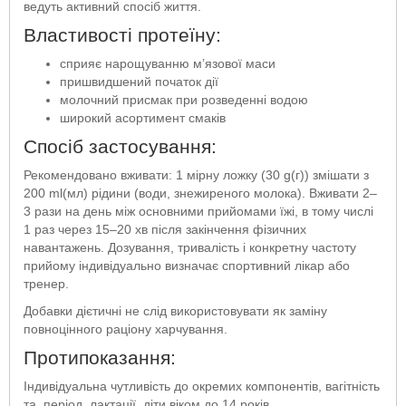
ведуть активний спосіб життя.
Властивості протеїну:
сприяє нарощуванню м’язової маси
пришвидшений початок дії
молочний присмак при розведенні водою
широкий асортимент смаків
Спосіб застосування:
Рекомендовано вживати: 1 мірну ложку (30 g(г)) змішати з
200 ml(мл) рідини (води, знежиреного молока). Вживати 2–
3 рази на день між основними прийомами їжі, в тому числі
1 раз через 15–20 хв після закінчення фізичних
навантажень. Дозування, тривалість і конкретну частоту
прийому індивідуально визначає спортивний лікар або
тренер.
Добавки дієтичні не слід використовувати як заміну
повноцінного раціону харчування.
Протипоказання:
Індивідуальна чутливість до окремих компонентів, вагітність
та період лактації, діти віком до 14 років.