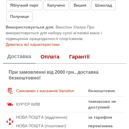
Яблучний пиріг
Капучино
Вишня
Шоколад
Полуниця
Використовується для:
Вансітон Ультра Про
використовується для набору сухої м'язової маси і
підвищення працездатності спортсменів.
Дивитись всі характеристики
Доставка
Оплата
Гарантії
При замовленні від 2000 грн., доставка
безкоштовно!
Самовивіз з магазинів Vansiton
безкоштовно
тимчасово не
КУР'ЄР КИЇВ
доступний
НОВА ПОШТА (відділення)
за тарифом
НОВА ПОШТА (поштомат)
перевізника