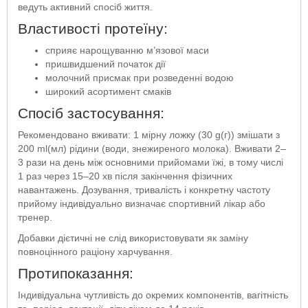
ведуть активний спосіб життя.
Властивості протеїну:
сприяє нарощуванню м’язової маси
пришвидшений початок дії
молочний присмак при розведенні водою
широкий асортимент смаків
Спосіб застосування:
Рекомендовано вживати: 1 мірну ложку (30 g(г)) змішати з
200 ml(мл) рідини (води, знежиреного молока). Вживати 2–
3 рази на день між основними прийомами їжі, в тому числі
1 раз через 15–20 хв після закінчення фізичних
навантажень. Дозування, тривалість і конкретну частоту
прийому індивідуально визначає спортивний лікар або
тренер.
Добавки дієтичні не слід використовувати як заміну
повноцінного раціону харчування.
Протипоказання:
Індивідуальна чутливість до окремих компонентів, вагітність