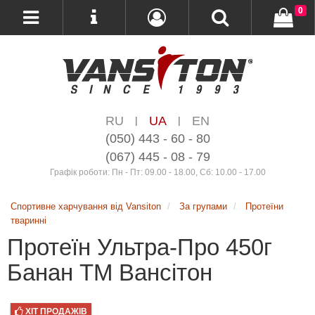
0
RU
UA
EN
|
|
(050) 443 - 60 - 80
(067) 445 - 08 - 79
Графік роботи: Пн - Пт: 09.00 - 18.00, Сб: 10.00 - 17.00
Спортивне харчування від Vansiton
За групами
Протеїни
тваринні
Протеїн Ультра-Про 450г
Банан ТМ Вансітон
ХІТ ПРОДАЖІВ