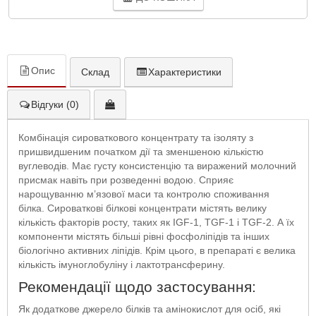
Опис
Склад
Характеристики
Відгуки (0)
Комбінація сироваткового концентрату та ізоляту з
пришвидшеним початком дії та зменшеною кількістю
вуглеводів. Має густу консистенцію та виражений молочний
присмак навіть при розведенні водою. Сприяє
нарощуванню м’язової маси та контролю споживання
білка. Сироваткові білкові концентрати містять велику
кількість факторів росту, таких як IGF-1, TGF-1 і TGF-2. А їх
компоненти містять більші рівні фосфоліпідів та інших
біологічно активних ліпідів. Крім цього, в препараті є велика
кількість імуноглобуліну і лактотрансферину.
Рекомендації щодо застосування:
Як додаткове джерело білків та амінокислот для осіб, які