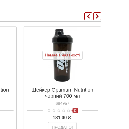
ХІТ ПР
Немає в наявності
tion
Шейкер Optimum Nutrition
Шейке
чорний 700 мл
750
684957
0
181.00 ₴.
ПРОДАНО!