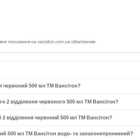
не посилання на vansiton.com.ua обов'язкове
я червоний 500 мл ТМ Вансітон?
 ТМ Вансітон — це зручний та практичний аксесуар для активних лю
го 2 відділення червоного 500 мл ТМ Вансітон?
у і призначений для приготування та транспортування порошкових та 
ну та 23,8 см у висоту. Ці розміри роблять його зручним для викор
2 відділення червоний 500 мл ТМ Вансітон?
у для коктейлю (200-250 мл), додайте необхідну кількість порошку, 
ий 500 мл ТМ Вансітон водо- та запахонепроникний?
промийте шейкер теплою водою.