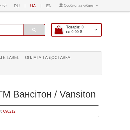
|
|
 (0)
RU
UA
EN
Особистий кабінет
Товарів:
0
на
0.00 ₴.
ATE LABEL
ОПЛАТА ТА ДОСТАВКА
М Вансітон / Vansiton
:
698212