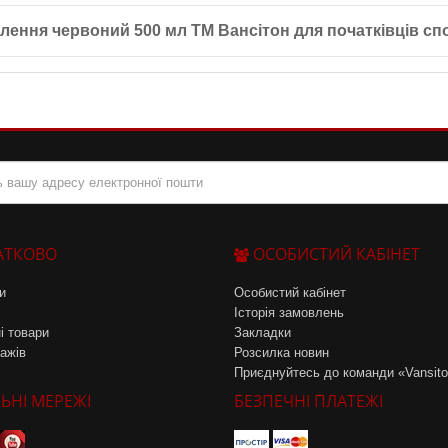
глинають сторонні запахи та забезпечують водо- та запахонепроникн
ілення червоний 500 мл ТМ Вансітон для початківців сп
 так і для професіоналів. Він зручний у використанні та допомагає л
АТКОВО
ОСОБИСТИЙ КАБІНЕТ
и
Особистий кабінет
Історія замовлень
і товари
Закладки
ажів
Розсилка новин
Приєднуйтесь до команди «Vansit
ЬНІ МЕРЕЖІ
БЕЗПЕЧНІ ПЛАТЕЖІ