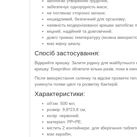
запобігає утворенню грудочок;
забезпечує однорідність маси;
не поглинає сторонні запахи;
нешкідливий, безпечний для організму;
наявність модернізованої кришки запобігає
міцний, надійний та довговічний;
довго тримає температуру (можна використо
має мірну шкалу.
Спосіб застосування:
Відкрийте кришку. Залити рідину для майбутнього 
кришку. Енергійно збовтати кілька разів, поки в є
Після використання склянку та відсіки промити те
уникнути появи цвілі та розвитку бактерій.
Характеристики:
об'єм: 500 мл;
розмір: 9,8*23,8 см;
колір: червоний;
матеріал: PP+PE;
містить 2 контейнери: для зберігання табле
має карабін;