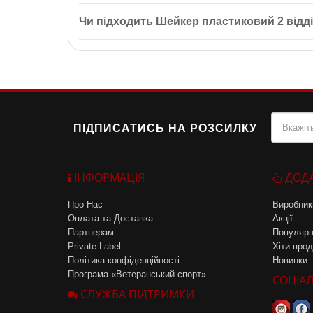
Так, шейкер виготовлений з матеріалів, які не по
Чи підходить Шейкер пластиковий 2 відд
Так, шейкер ідеально підходить як для початківців,
ПІДПИСАТИСЬ НА РОЗСИЛКУ
ІНФОРМАЦІЯ
ДОД
Про Нас
Виробник
Оплата та Доставка
Акції
Партнерам
Популярн
Private Label
Хіти прод
Політика конфіденційності
Новинки
Програма «Ветеранський спорт»
СОЦІАЛ
СЛУЖБА ПІДТРИМКИ