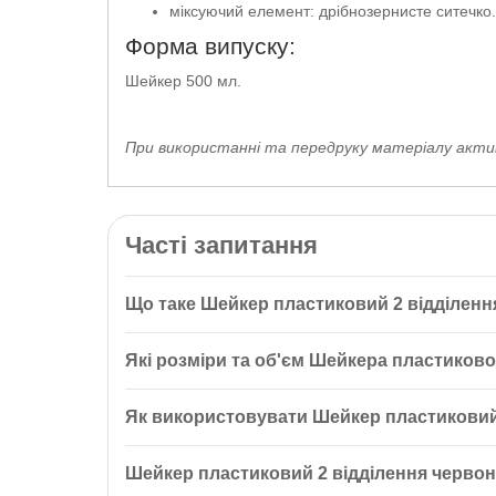
міксуючий елемент: дрібнозернисте ситечко.
Форма випуску:
Шейкер 500 мл.
При використанні та передруку матеріалу актив
Часті запитання
Що таке Шейкер пластиковий 2 відділенн
Шейкер пластиковий 2 відділення червоний 500 мл
Які розміри та об'єм Шейкера пластиково
харчуванням. Він виготовлений із міцного пластик
спортивні добавки.
Шейкер має об'єм 500 мл та розміри 9,8 см в шири
Як використовувати Шейкер пластиковий 
Для використання відкрийте кришку, залийте рідин
Шейкер пластиковий 2 відділення червон
отримання однорідної маси. Після використання 