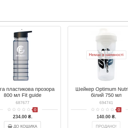
Немає в наявності
га пластикова прозора
Шейкер Optimum Nutri
800 мл Fit guide
білий 750 мл
687677
694741
0
0
234.00 ₴.
140.00 ₴.
ДО КОШИКА
ПРОДАНО!