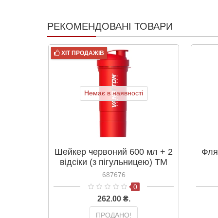
РЕКОМЕНДОВАНІ ТОВАРИ
ХІТ ПРОДАЖІВ
Немає в наявності
Шейкер червоний 600 мл + 2
Фля
відсіки (з пігульницею) ТМ
Вансітон / Vansiton
687676
0
262.00 ₴.
ПРОДАНО!