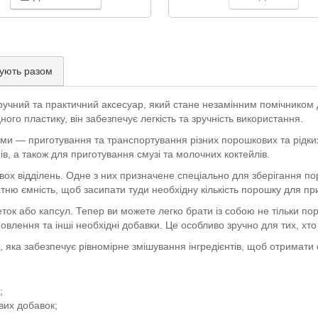
ують разом
учний та практичний аксесуар, який стане незамінним помічником 
ого пластику, він забезпечує легкість та зручність використання.
и — приготування та транспортування різних порошкових та рідких 
ів, а також для приготування смузі та молочних коктейлів.
ох відділень. Одне з них призначене спеціально для зберігання по
татню ємність, щоб засипати туди необхідну кількість порошку для п
ток або капсул. Тепер ви можете легко брати із собою не тільки пор
новлення та інші необхідні добавки. Це особливо зручно для тих, хто
яка забезпечує рівномірне змішування інгредієнтів, щоб отримати 
;
вих добавок;