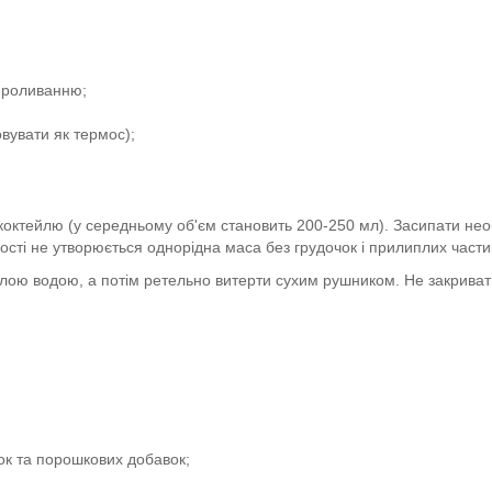
 проливанню;
вувати як термос);
коктейлю (у середньому об'єм становить 200-250 мл). Засипати нео
мності не утворюється однорідна маса без грудочок і прилиплих част
плою водою, а потім ретельно витерти сухим рушником. Не закриват
ток та порошкових добавок;