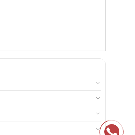
дей, які займаються спортом і стежать за
рідких продуктів, таких як протеїнові порошки та
истання та транспортування.
міцно закрийте кришку та енергійно збовтайте до