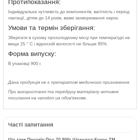
Протипоказання:
Індивідуальна чутливість до компонентів, вагітність і період
лактації, дітям до 14 років, важкі захворювання нирок.
Умови та термін зберігання:
Зберігати в сухому прохолодному місці при температурі не
вище 25 ° С і відносній вологості не більше 85%.
Форма випуску:
В упаковці 900 г.
Дана продукція не є препаратом медичного призначення.
При використанні та передруці матеріалу активне
посилання на vansiton.ua обов'язко
ве.
Часті запитання
Що таке Протеїн Про 70 900г Шоколад-Кокос ТМ