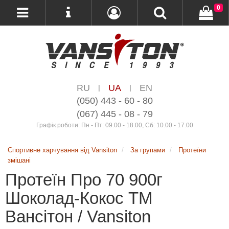
0
RU
UA
EN
|
|
(050) 443 - 60 - 80
(067) 445 - 08 - 79
Графік роботи: Пн - Пт: 09.00 - 18.00, Сб: 10.00 - 17.00
Спортивне харчування від Vansiton
За групами
Протеїни
змішані
Протеїн Про 70 900г
Шоколад-Кокос ТМ
Вансітон / Vansiton